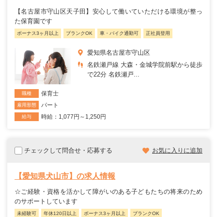
【名古屋市守山区天子田】安心して働いていただける環境が整っ
た保育園です
ボーナス3ヶ月以上
ブランクOK
車・バイク通勤可
正社員登用
愛知県名古屋市守山区
名鉄瀬戸線 大森・金城学院前駅から徒歩
で22分 名鉄瀬戸...
保育士
職種
パート
雇用形態
時給：1,077円～1,250円
給与
チェックして問合せ・応募する
お気に入りに追加
【愛知県犬山市】の求人情報
☆ご経験・資格を活かして障がいのある子どもたちの将来のため
のサポートしています
未経験可
年休120日以上
ボーナス3ヶ月以上
ブランクOK