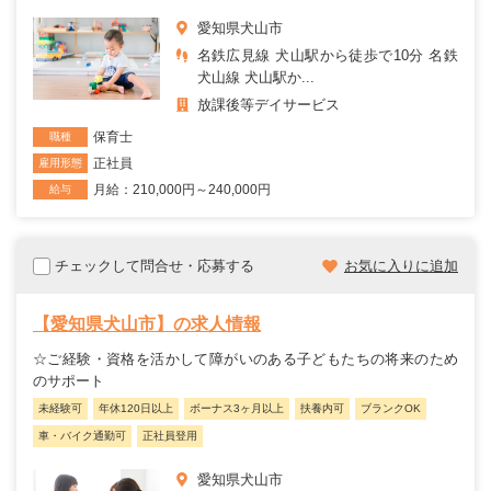
愛知県犬山市
名鉄広見線 犬山駅から徒歩で10分 名鉄
犬山線 犬山駅か...
放課後等デイサービス
保育士
職種
正社員
雇用形態
月給：210,000円～240,000円
給与
チェックして問合せ・応募する
お気に入りに追加
【愛知県犬山市】の求人情報
☆ご経験・資格を活かして障がいのある子どもたちの将来のため
のサポート
未経験可
年休120日以上
ボーナス3ヶ月以上
扶養内可
ブランクOK
車・バイク通勤可
正社員登用
愛知県犬山市