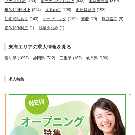
ブランクOK
(739)
ボーナス3ヶ月以上
(633)
退職金制度
(310)
年休120日以上
(224)
扶養内可
(208)
正社員登用
(193)
住宅補助あり
(143)
オープニング
(119)
新着
(29)
無資格可
(9)
産休育休制度
(1)
残業少なめ
(1)
東海エリアの求人情報を見る
愛知県
(1099)
静岡県
(512)
三重県
(169)
岐阜県
(130)
求人特集