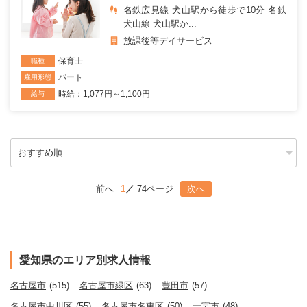
名鉄広見線 犬山駅から徒歩で10分 名鉄
犬山線 犬山駅か...
放課後等デイサービス
保育士
職種
パート
雇用形態
時給：1,077円～1,100円
給与
前へ
1
74ページ
次へ
愛知県のエリア別求人情報
名古屋市
(515)
名古屋市緑区
(63)
豊田市
(57)
名古屋市中川区
(55)
名古屋市名東区
(50)
一宮市
(48)