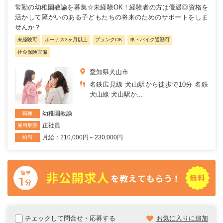
常勤の幼稚園教諭を募集☆未経験OK！経験者の方は優遇◎資格を
活かして障がいのある子どもたちの将来のためのサポートをしま
せんか？
未経験可
ボーナス3ヶ月以上
ブランクOK
車・バイク通勤可
社会保険完備
愛知県犬山市
名鉄広見線 犬山駅から徒歩で10分 名鉄
犬山線 犬山駅か...
幼稚園教諭
職種
正社員
雇用形態
月給：210,000円～230,000円
給与
チェックして問合せ・応募する
お気に入りに追加