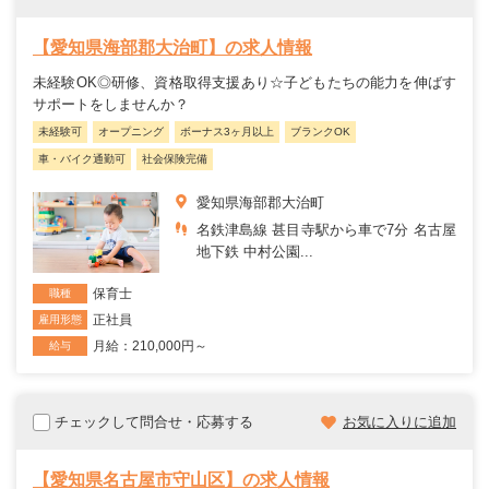
【愛知県海部郡大治町】の求人情報
未経験OK◎研修、資格取得支援あり☆子どもたちの能力を伸ばす
サポートをしませんか？
未経験可
オープニング
ボーナス3ヶ月以上
ブランクOK
車・バイク通勤可
社会保険完備
愛知県海部郡大治町
名鉄津島線 甚目寺駅から車で7分 名古屋
地下鉄 中村公園...
保育士
職種
正社員
雇用形態
月給：210,000円～
給与
チェックして問合せ・応募する
お気に入りに追加
【愛知県名古屋市守山区】の求人情報