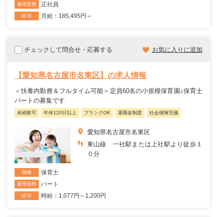
正社員
雇用形態
月給：185,495円～
給与
チェックして問合せ・応募する
お気に入りに追加
【愛知県名古屋市名東区】の求人情報
＜扶養内勤務＆フルタイム可能＞定員60名の小規模保育園♪保育士
パートの募集です
未経験可
年休120日以上
ブランクOK
退職金制度
社会保険完備
愛知県名古屋市名東区
東山線 一社駅または上社駅より徒歩１
０分
保育士
職種
パート
雇用形態
時給：1,077円～1,200円
給与