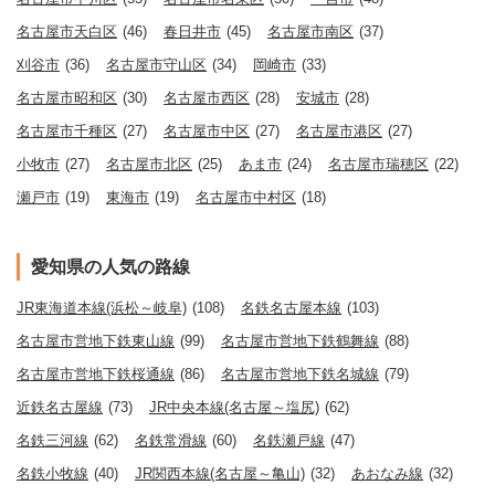
名古屋市天白区
(46)
春日井市
(45)
名古屋市南区
(37)
刈谷市
(36)
名古屋市守山区
(34)
岡崎市
(33)
名古屋市昭和区
(30)
名古屋市西区
(28)
安城市
(28)
名古屋市千種区
(27)
名古屋市中区
(27)
名古屋市港区
(27)
小牧市
(27)
名古屋市北区
(25)
あま市
(24)
名古屋市瑞穂区
(22)
瀬戸市
(19)
東海市
(19)
名古屋市中村区
(18)
愛知県の人気の路線
JR東海道本線(浜松～岐阜)
(108)
名鉄名古屋本線
(103)
名古屋市営地下鉄東山線
(99)
名古屋市営地下鉄鶴舞線
(88)
名古屋市営地下鉄桜通線
(86)
名古屋市営地下鉄名城線
(79)
近鉄名古屋線
(73)
JR中央本線(名古屋～塩尻)
(62)
名鉄三河線
(62)
名鉄常滑線
(60)
名鉄瀬戸線
(47)
名鉄小牧線
(40)
JR関西本線(名古屋～亀山)
(32)
あおなみ線
(32)