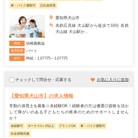
車・バイク通勤可
正社員登用
愛知県犬山市
名鉄広見線 犬山駅から徒歩で10分 名鉄
犬山線 犬山駅か...
幼稚園教諭
職種
パート
雇用形態
時給：1,077円～1,077円
給与
チェックして問合せ・応募する
お気に入りに追加
【愛知県犬山市】の求人情報
常勤の保育士を募集☆未経験OK！経験者の方は優遇◎資格を活か
して障がいのある子どもたちの将来のためのサポートしません
か？
未経験可
ボーナス3ヶ月以上
ブランクOK
車・バイク通勤可
社会保険完備