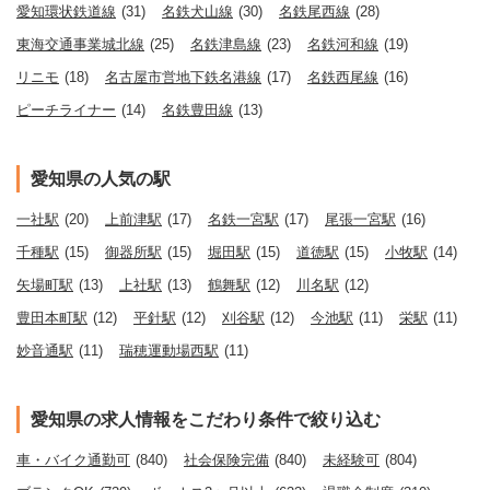
愛知環状鉄道線
(31)
名鉄犬山線
(30)
名鉄尾西線
(28)
東海交通事業城北線
(25)
名鉄津島線
(23)
名鉄河和線
(19)
リニモ
(18)
名古屋市営地下鉄名港線
(17)
名鉄西尾線
(16)
ピーチライナー
(14)
名鉄豊田線
(13)
愛知県の人気の駅
一社駅
(20)
上前津駅
(17)
名鉄一宮駅
(17)
尾張一宮駅
(16)
千種駅
(15)
御器所駅
(15)
堀田駅
(15)
道徳駅
(15)
小牧駅
(14)
矢場町駅
(13)
上社駅
(13)
鶴舞駅
(12)
川名駅
(12)
豊田本町駅
(12)
平針駅
(12)
刈谷駅
(12)
今池駅
(11)
栄駅
(11)
妙音通駅
(11)
瑞穂運動場西駅
(11)
愛知県の求人情報をこだわり条件で絞り込む
車・バイク通勤可
(840)
社会保険完備
(840)
未経験可
(804)