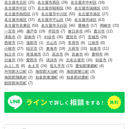
名古屋市北区
(25)
名古屋市西区
(28)
名古屋市中村区
(18)
名古屋市中区
(27)
名古屋市昭和区
(30)
名古屋市瑞穂区
(22)
名古屋市熱田区
(13)
名古屋市中川区
(55)
名古屋市港区
(27)
名古屋市南区
(37)
名古屋市守山区
(34)
名古屋市緑区
(63)
名古屋市名東区
(50)
名古屋市天白区
(46)
豊橋市
(17)
岡崎市
(33)
一宮市
(48)
瀬戸市
(19)
半田市
(7)
春日井市
(45)
豊川市
(12)
津島市
(2)
碧南市
(7)
刈谷市
(36)
豊田市
(57)
安城市
(28)
西尾市
(12)
蒲郡市
(1)
犬山市
(10)
常滑市
(9)
江南市
(8)
小牧市
(27)
稲沢市
(2)
東海市
(19)
大府市
(10)
知多市
(11)
知立市
(11)
尾張旭市
(12)
高浜市
(9)
岩倉市
(6)
豊明市
(9)
日進市
(10)
愛西市
(5)
清須市
(4)
北名古屋市
(16)
弥富市
(3)
みよし市
(8)
あま市
(24)
長久手市
(13)
愛知郡東郷町
(4)
丹羽郡大口町
(2)
海部郡大治町
(9)
海部郡蟹江町
(3)
海部郡飛島村
(2)
知多郡東浦町
(4)
知多郡武豊町
(3)
額田郡幸田町
(7)