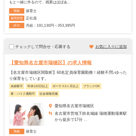
もと一緒に作るので、残業はほぼあ...
保育士
職種
正社員
雇用形態
月給：191,130円～353,395円
給与
チェックして問合せ・応募する
お気に入りに追加
【愛知県名古屋市瑞穂区】の求人情報
【名古屋市瑞穂区関取町】60名定員保育園勤務！経験不問♪ゆった
り保育をしています。
未経験可
年休120日以上
ボーナス3ヶ月以上
ブランクOK
車・バイク通勤可
社会保険完備
愛知県名古屋市瑞穂区
名古屋市営地下鉄名城線 瑞穂運動場東駅
から徒歩で17分 ...
保育士
職種