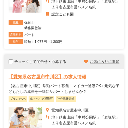
地下鉄東山線「中村公園駅」「岩塚駅」
より名古屋市営バス／名鉄...
認定こども園
保育士
職種
幼稚園教諭
パート
雇用形態
時給：1,077円～1,300円
給与
チェックして問合せ・応募する
お気に入りに追加
【愛知県名古屋市中川区】の求人情報
【名古屋市中川区】常勤パート募集！マイカー通勤OK♪ 元気な子
どもたちの成長を一緒にサポートしませんか？
ブランクOK
車・バイク通勤可
社会保険完備
愛知県名古屋市中川区
地下鉄東山線「中村公園駅」「岩塚駅」
より名古屋市営バス／名鉄...