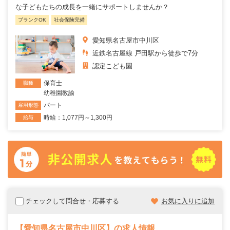
な子どもたちの成長を一緒にサポートしませんか？
ブランクOK
社会保険完備
愛知県名古屋市中川区
近鉄名古屋線 戸田駅から徒歩で7分
認定こども園
保育士
職種
幼稚園教諭
パート
雇用形態
時給：1,077円～1,300円
給与
チェックして問合せ・応募する
お気に入りに追加
【愛知県名古屋市中川区】の求人情報