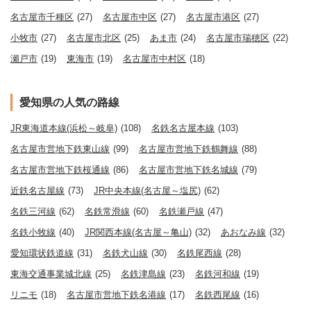
名古屋市千種区
(27)
名古屋市中区
(27)
名古屋市港区
(27)
小牧市
(27)
名古屋市北区
(25)
あま市
(24)
名古屋市瑞穂区
(22)
瀬戸市
(19)
東海市
(19)
名古屋市中村区
(18)
愛知県の人気の路線
JR東海道本線(浜松～岐阜)
(108)
名鉄名古屋本線
(103)
名古屋市営地下鉄東山線
(99)
名古屋市営地下鉄鶴舞線
(88)
名古屋市営地下鉄桜通線
(86)
名古屋市営地下鉄名城線
(79)
近鉄名古屋線
(73)
JR中央本線(名古屋～塩尻)
(62)
名鉄三河線
(62)
名鉄常滑線
(60)
名鉄瀬戸線
(47)
名鉄小牧線
(40)
JR関西本線(名古屋～亀山)
(32)
あおなみ線
(32)
愛知環状鉄道線
(31)
名鉄犬山線
(30)
名鉄尾西線
(28)
東海交通事業城北線
(25)
名鉄津島線
(23)
名鉄河和線
(19)
リニモ
(18)
名古屋市営地下鉄名港線
(17)
名鉄西尾線
(16)