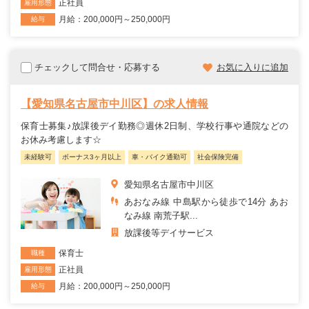
正社員
雇用形態
月給：200,000円～250,000円
給与
チェックして問合せ・応募する
お気に入りに追加
【愛知県名古屋市中川区】の求人情報
保育士募集♪放課後デイ勤務◎週休2日制、学校行事や通院などの
お休み考慮します☆
未経験可
ボーナス3ヶ月以上
車・バイク通勤可
社会保険完備
愛知県名古屋市中川区
あおなみ線 中島駅から徒歩で14分 あお
なみ線 南荒子駅...
放課後等デイサービス
保育士
職種
正社員
雇用形態
月給：200,000円～250,000円
給与