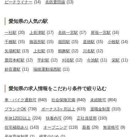
ピーチライナー
(14)
名鉄豊田線
(13)
愛知県の人気の駅
一社駅
(20)
上前津駅
(17)
名鉄一宮駅
(17)
尾張一宮駅
(16)
千種駅
(15)
御器所駅
(15)
堀田駅
(15)
道徳駅
(15)
小牧駅
(14)
矢場町駅
(13)
上社駅
(13)
鶴舞駅
(12)
川名駅
(12)
豊田本町駅
(12)
平針駅
(12)
刈谷駅
(12)
今池駅
(11)
栄駅
(11)
妙音通駅
(11)
瑞穂運動場西駅
(11)
愛知県の求人情報をこだわり条件で絞り込む
車・バイク通勤可
(840)
社会保険完備
(840)
未経験可
(804)
ブランクOK
(739)
ボーナス3ヶ月以上
(633)
退職金制度
(310)
年休120日以上
(224)
扶養内可
(208)
正社員登用
(193)
住宅補助あり
(143)
オープニング
(119)
新着
(29)
無資格可
(9)
産休育休制度
(1)
残業少なめ
(1)