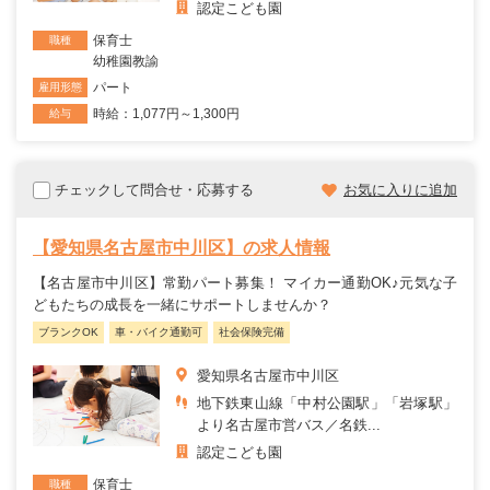
認定こども園
保育士
職種
幼稚園教諭
パート
雇用形態
時給：1,077円～1,300円
給与
チェックして問合せ・応募する
お気に入りに追加
【愛知県名古屋市中川区】の求人情報
【名古屋市中川区】常勤パート募集！ マイカー通勤OK♪元気な子
どもたちの成長を一緒にサポートしませんか？
ブランクOK
車・バイク通勤可
社会保険完備
愛知県名古屋市中川区
地下鉄東山線「中村公園駅」「岩塚駅」
より名古屋市営バス／名鉄...
認定こども園
保育士
職種