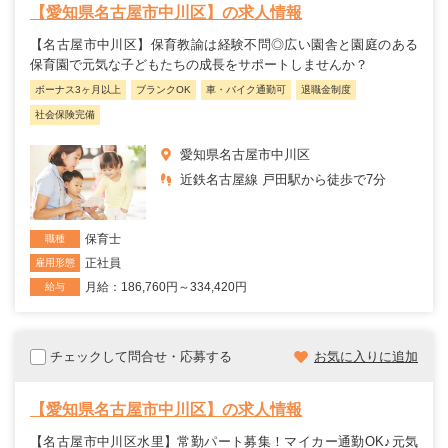
【愛知県名古屋市中川区】の求人情報
【名古屋市中川区】保育教諭は経験不問◎広い園舎と園庭のある
保育園で元気な子どもたちの成長をサポートしませんか？
ボーナス3ヶ月以上
ブランクOK
車・バイク通勤可
退職金制度
社会保険完備
愛知県名古屋市中川区
近鉄名古屋線 戸田駅から徒歩で7分
保育士
職種
正社員
雇用形態
月給：186,760円～334,420円
給与
チェックして問合せ・応募する
お気に入りに追加
【愛知県名古屋市中川区】の求人情報
【名古屋市中川区水里】常勤パート募集！マイカー通勤OK♪元気