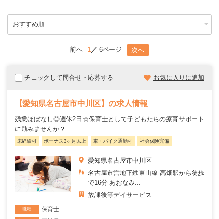
前へ
1
6ページ
次へ
チェックして問合せ・応募する
お気に入りに追加
【愛知県名古屋市中川区】の求人情報
残業ほぼなし◎週休2日☆保育士として子どもたちの療育サポート
に励みませんか？
未経験可
ボーナス3ヶ月以上
車・バイク通勤可
社会保険完備
愛知県名古屋市中川区
名古屋市営地下鉄東山線 高畑駅から徒歩
で16分 あおなみ...
放課後等デイサービス
保育士
職種