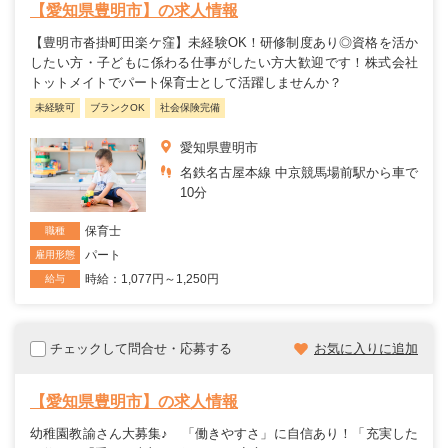
【愛知県豊明市】の求人情報
【豊明市沓掛町田楽ケ窪】未経験OK！研修制度あり◎資格を活か
したい方・子どもに係わる仕事がしたい方大歓迎です！株式会社
トットメイトでパート保育士として活躍しませんか？
未経験可
ブランクOK
社会保険完備
愛知県豊明市
名鉄名古屋本線 中京競馬場前駅から車で
10分
保育士
職種
パート
雇用形態
時給：1,077円～1,250円
給与
チェックして問合せ・応募する
お気に入りに追加
【愛知県豊明市】の求人情報
幼稚園教諭さん大募集♪ 「働きやすさ」に自信あり！「充実した