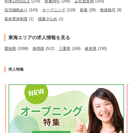
年休120日以上
(224)
扶養内可
(208)
正社員登用
(193)
住宅補助あり
(143)
オープニング
(119)
新着
(29)
無資格可
(9)
産休育休制度
(1)
残業少なめ
(1)
東海エリアの求人情報を見る
愛知県
(1099)
静岡県
(512)
三重県
(169)
岐阜県
(130)
求人特集