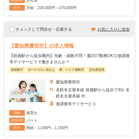
正社員
雇用形態
月給：220,000円～270,000円
給与
チェックして問合せ・応募する
お気に入りに追加
【愛知県豊明市】の求人情報
【前後駅から徒歩圏内】年齢・経験不問！週2日?勤務OK◎放課後
等デイサービスで働きませんか？
未経験可
ボーナス3ヶ月以上
車・バイク通勤可
正社員登用
愛知県豊明市
名鉄名古屋本線 前後駅から徒歩で8分 名
鉄名古屋本線 中...
放課後等デイサービス
保育士
職種
パート
雇用形態
時給：1,100円～1,150円
給与