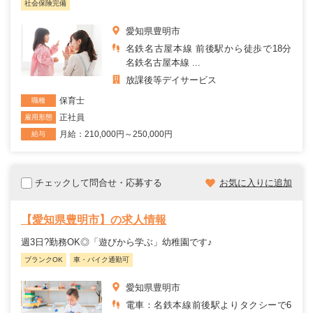
社会保険完備
愛知県豊明市
名鉄名古屋本線 前後駅から徒歩で18分
名鉄名古屋本線 ...
放課後等デイサービス
保育士
職種
正社員
雇用形態
月給：210,000円～250,000円
給与
チェックして問合せ・応募する
お気に入りに追加
【愛知県豊明市】の求人情報
週3日?勤務OK◎「遊びから学ぶ」幼稚園です♪
ブランクOK
車・バイク通勤可
愛知県豊明市
電車：名鉄本線前後駅よりタクシーで6