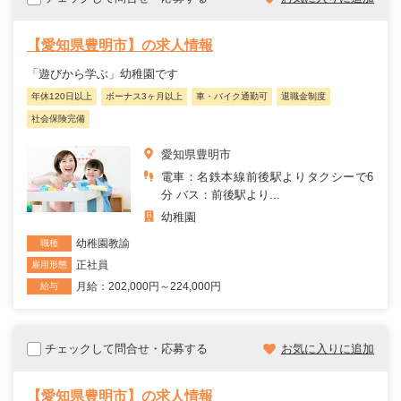
【愛知県豊明市】の求人情報
「遊びから学ぶ」幼稚園です
年休120日以上
ボーナス3ヶ月以上
車・バイク通勤可
退職金制度
社会保険完備
愛知県豊明市
電車：名鉄本線前後駅よりタクシーで6
分 バス：前後駅より...
幼稚園
幼稚園教諭
職種
正社員
雇用形態
月給：202,000円～224,000円
給与
チェックして問合せ・応募する
お気に入りに追加
【愛知県豊明市】の求人情報