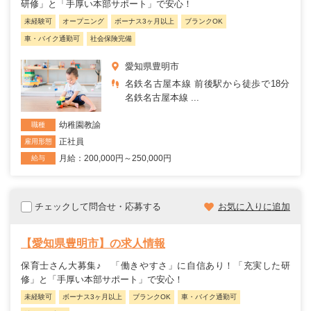
研修」と「手厚い本部サポート」で安心！
未経験可
オープニング
ボーナス3ヶ月以上
ブランクOK
車・バイク通勤可
社会保険完備
愛知県豊明市
名鉄名古屋本線 前後駅から徒歩で18分
名鉄名古屋本線 ...
幼稚園教諭
職種
正社員
雇用形態
月給：200,000円～250,000円
給与
チェックして問合せ・応募する
お気に入りに追加
【愛知県豊明市】の求人情報
保育士さん大募集♪ 「働きやすさ」に自信あり！「充実した研
修」と「手厚い本部サポート」で安心！
未経験可
ボーナス3ヶ月以上
ブランクOK
車・バイク通勤可