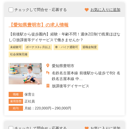
チェックして問合せ・応募する
お気に入りに追加
【愛知県豊明市】の求人情報
【前後駅から徒歩圏内】経験・年齢不問！週休2日制で残業ほぼな
し◎放課後等デイサービスで働きませんか？
未経験可
ボーナス3ヶ月以上
車・バイク通勤可
退職金制度
社会保険完備
愛知県豊明市
名鉄名古屋本線 前後駅から徒歩で8分 名
鉄名古屋本線 中...
放課後等デイサービス
保育士
職種
正社員
雇用形態
月給：220,000円～290,000円
給与
チェックして問合せ・応募する
お気に入りに追加