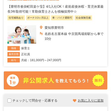
【豊明市沓掛町田楽ケ窪】4/1入社OK！産前産後休暇・育児休業最
長3年取得可能！常勤保育士さんを積極採用中☆
住宅補助あり
ボーナス3ヶ月以上
車・バイク通勤可
社会保険完備
愛知県豊明市
名鉄名古屋本線 中京競馬場前駅から車で
10分
保育士
職種
正社員
雇用形態
月給：181,000円～247,000円
給与
チェックして問合せ・応募する
お気に入りに追加