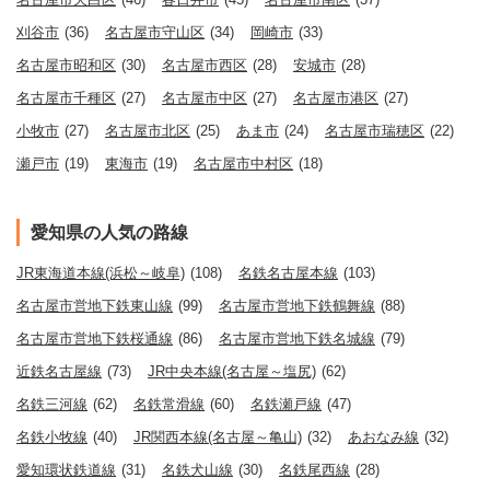
刈谷市
(36)
名古屋市守山区
(34)
岡崎市
(33)
名古屋市昭和区
(30)
名古屋市西区
(28)
安城市
(28)
名古屋市千種区
(27)
名古屋市中区
(27)
名古屋市港区
(27)
小牧市
(27)
名古屋市北区
(25)
あま市
(24)
名古屋市瑞穂区
(22)
瀬戸市
(19)
東海市
(19)
名古屋市中村区
(18)
愛知県の人気の路線
JR東海道本線(浜松～岐阜)
(108)
名鉄名古屋本線
(103)
名古屋市営地下鉄東山線
(99)
名古屋市営地下鉄鶴舞線
(88)
名古屋市営地下鉄桜通線
(86)
名古屋市営地下鉄名城線
(79)
近鉄名古屋線
(73)
JR中央本線(名古屋～塩尻)
(62)
名鉄三河線
(62)
名鉄常滑線
(60)
名鉄瀬戸線
(47)
名鉄小牧線
(40)
JR関西本線(名古屋～亀山)
(32)
あおなみ線
(32)
愛知環状鉄道線
(31)
名鉄犬山線
(30)
名鉄尾西線
(28)