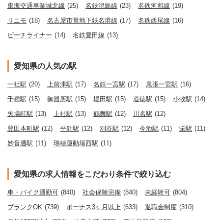
東海交通事業城北線
(25)
名鉄津島線
(23)
名鉄河和線
(19)
リニモ
(18)
名古屋市営地下鉄名港線
(17)
名鉄西尾線
(16)
ピーチライナー
(14)
名鉄豊田線
(13)
愛知県の人気の駅
一社駅
(20)
上前津駅
(17)
名鉄一宮駅
(17)
尾張一宮駅
(16)
千種駅
(15)
御器所駅
(15)
堀田駅
(15)
道徳駅
(15)
小牧駅
(14)
矢場町駅
(13)
上社駅
(13)
鶴舞駅
(12)
川名駅
(12)
豊田本町駅
(12)
平針駅
(12)
刈谷駅
(12)
今池駅
(11)
栄駅
(11)
妙音通駅
(11)
瑞穂運動場西駅
(11)
愛知県の求人情報をこだわり条件で絞り込む
車・バイク通勤可
(840)
社会保険完備
(840)
未経験可
(804)
ブランクOK
(739)
ボーナス3ヶ月以上
(633)
退職金制度
(310)