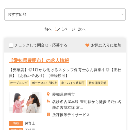
前へ
1
1ページ
次へ
チェックして問合せ・応募する
お気に入りに追加
【愛知県豊明市】の求人情報
【要確認】◎1月から働けるスタッフ保育士さん募集中◎【正社
員】【お祝い金あり】【未経験可】
オープニング
ボーナス3ヶ月以上
車・バイク通勤可
社会保険完備
愛知県豊明市
名鉄名古屋本線 豊明駅から徒歩で7分 名
鉄名古屋本線 富...
放課後等デイサービス
保育士
職種