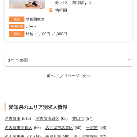
分 バス：前後駅より...
幼稚園
幼稚園教諭
職種
パート
雇用形態
時給：1,100円～1,300円
給与
前へ
1
1ページ
次へ
愛知県のエリア別求人情報
名古屋市
(515)
名古屋市緑区
(63)
豊田市
(57)
名古屋市中川区
(55)
名古屋市名東区
(50)
一宮市
(48)
名古屋市天白区
(46)
春日井市
(45)
名古屋市南区
(37)