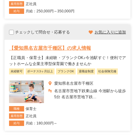
正社員
雇用形態
月給：250,000円～350,000円
給与
チェックして問合せ・応募する
お気に入りに追加
【愛知県名古屋市千種区】の求人情報
【正職員・保育士】未経験・ブランクOK♪今池駅すぐ！便利でア
ットホームな企業主導型保育園で働きませんか
未経験可
ボーナス3ヶ月以上
ブランクOK
退職金制度
社会保険完備
愛知県名古屋市千種区
名古屋市営地下鉄東山線 今池駅から徒歩
5分 名古屋市営地下鉄...
保育士
職種
正社員
雇用形態
月給：180,000円～
給与