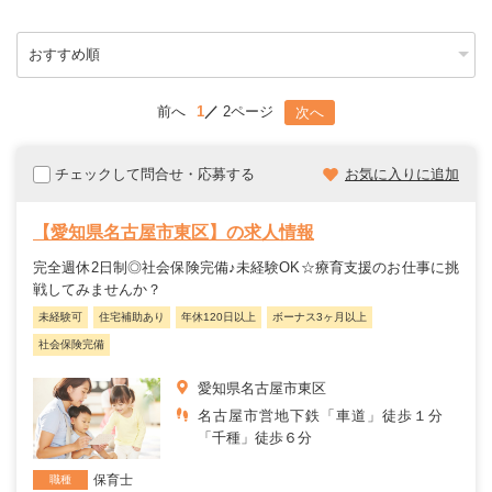
前へ
1
2ページ
次へ
チェックして問合せ・応募する
お気に入りに追加
【愛知県名古屋市東区】の求人情報
完全週休2日制◎社会保険完備♪未経験OK☆療育支援のお仕事に挑
戦してみませんか？
未経験可
住宅補助あり
年休120日以上
ボーナス3ヶ月以上
社会保険完備
愛知県名古屋市東区
名古屋市営地下鉄「車道」徒歩１分
「千種」徒歩６分
保育士
職種