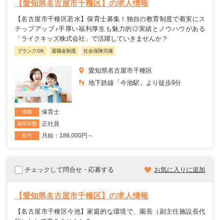
【愛知県名古屋市千種区】の求人情報
【名古屋市千種区若水】保育士募集！独自の教育制度で着実にス
テップアップ♪手厚い福利厚生も魅力的◎実績とノウハウがある
「ライクキッズ株式会社」で活躍していきませんか？
ブランクOK
退職金制度
社会保険完備
愛知県名古屋市千種区
地下鉄線「今池駅」より徒歩9分
保育士
職種
正社員
雇用形態
月給：186,000円～
給与
チェックして問合せ・応募する
お気に入りに追加
【愛知県名古屋市千種区】の求人情報
【名古屋市千種区今池】家庭的な環境で、園長（副主任施設長代