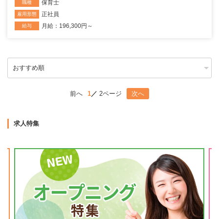
保育士
職種
正社員
雇用形態
月給：196,300円～
給与
前へ
1
2ページ
次へ
求人特集