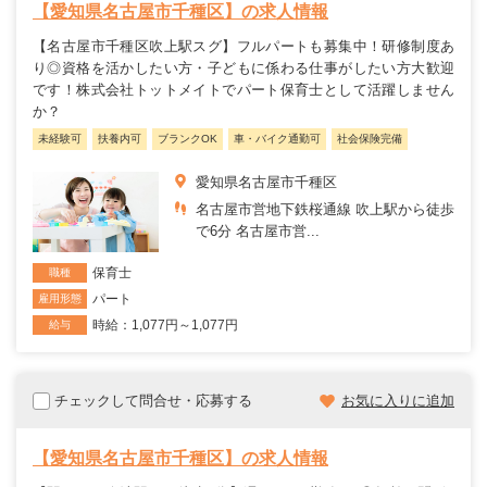
【愛知県名古屋市千種区】の求人情報
【名古屋市千種区吹上駅スグ】フルパートも募集中！研修制度あ
り◎資格を活かしたい方・子どもに係わる仕事がしたい方大歓迎
です！株式会社トットメイトでパート保育士として活躍しません
か？
未経験可
扶養内可
ブランクOK
車・バイク通勤可
社会保険完備
愛知県名古屋市千種区
名古屋市営地下鉄桜通線 吹上駅から徒歩
で6分 名古屋市営...
保育士
職種
パート
雇用形態
時給：1,077円～1,077円
給与
チェックして問合せ・応募する
お気に入りに追加
【愛知県名古屋市千種区】の求人情報