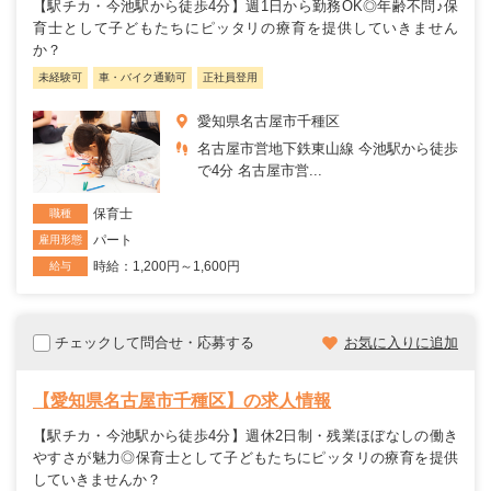
【駅チカ・今池駅から徒歩4分】週1日から勤務OK◎年齢不問♪保
育士として子どもたちにピッタリの療育を提供していきません
か？
未経験可
車・バイク通勤可
正社員登用
愛知県名古屋市千種区
名古屋市営地下鉄東山線 今池駅から徒歩
で4分 名古屋市営...
保育士
職種
パート
雇用形態
時給：1,200円～1,600円
給与
チェックして問合せ・応募する
お気に入りに追加
【愛知県名古屋市千種区】の求人情報
【駅チカ・今池駅から徒歩4分】週休2日制・残業ほぼなしの働き
やすさが魅力◎保育士として子どもたちにピッタリの療育を提供
していきませんか？