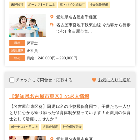
未経験可
ボーナス3ヶ月以上
車・バイク通勤可
社会保険完備
愛知県名古屋市千種区
名古屋市営地下鉄東山線 今池駅から徒歩
で4分 名古屋市営...
保育士
職種
正社員
雇用形態
月給：240,000円～290,000円
給与
チェックして問合せ・応募する
お気に入りに追加
【愛知県名古屋市東区】の求人情報
【名古屋市東区葵】園児12名の小規模保育園で、子供たち一人ひ
とりに心から寄り添った保育体制が整っています！正職員の保育
士として活躍しませんか？
ボーナス3ヶ月以上
退職金制度
社会保険完備
愛知県名古屋市東区