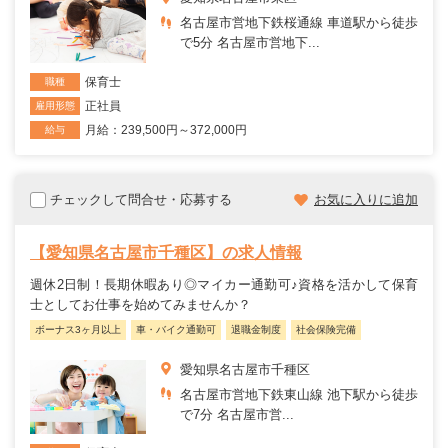
名古屋市営地下鉄桜通線 車道駅から徒歩
で5分 名古屋市営地下...
保育士
職種
正社員
雇用形態
月給：239,500円～372,000円
給与
チェックして問合せ・応募する
お気に入りに追加
【愛知県名古屋市千種区】の求人情報
週休2日制！長期休暇あり◎マイカー通勤可♪資格を活かして保育
士としてお仕事を始めてみませんか？
ボーナス3ヶ月以上
車・バイク通勤可
退職金制度
社会保険完備
愛知県名古屋市千種区
名古屋市営地下鉄東山線 池下駅から徒歩
で7分 名古屋市営...