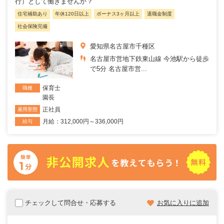
行）として働きませんか？
住宅補助あり
年休120日以上
ボーナス3ヶ月以上
退職金制度
社会保険完備
愛知県名古屋市千種区
名古屋市営地下鉄東山線 今池駅から徒歩
で5分 名古屋市営...
保育士
職種
園長
正社員
雇用形態
月給：312,000円～336,000円
給与
チェックして問合せ・応募する
お気に入りに追加