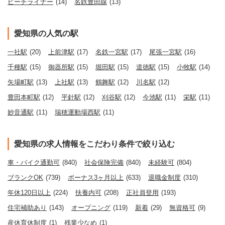
ピーチライナー
(14)
名鉄豊田線
(13)
愛知県の人気の駅
一社駅
(20)
上前津駅
(17)
名鉄一宮駅
(17)
尾張一宮駅
(16)
千種駅
(15)
御器所駅
(15)
堀田駅
(15)
道徳駅
(15)
小牧駅
(14)
矢場町駅
(13)
上社駅
(13)
鶴舞駅
(12)
川名駅
(12)
豊田本町駅
(12)
平針駅
(12)
刈谷駅
(12)
今池駅
(11)
栄駅
(11)
妙音通駅
(11)
瑞穂運動場西駅
(11)
愛知県の求人情報をこだわり条件で絞り込む
車・バイク通勤可
(840)
社会保険完備
(840)
未経験可
(804)
ブランクOK
(739)
ボーナス3ヶ月以上
(633)
退職金制度
(310)
年休120日以上
(224)
扶養内可
(208)
正社員登用
(193)
住宅補助あり
(143)
オープニング
(119)
新着
(29)
無資格可
(9)
産休育休制度
(1)
残業少なめ
(1)