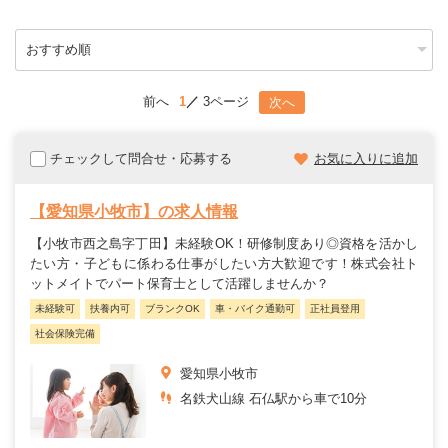
前へ
1
3ページ
次へ
チェックして問合せ・応募する
お気に入りに追加
【愛知県小牧市】の求人情報
【小牧市西之島字丁田】未経験OK！研修制度あり◎資格を活かし
たい方・子どもに係わる仕事がしたい方大歓迎です！株式会社ト
ットメイトでパート保育士として活躍しませんか？
未経験可
扶養内可
ブランクOK
車・バイク通勤可
正社員登用
社会保険完備
愛知県小牧市
名鉄犬山線 石仏駅から車で10分