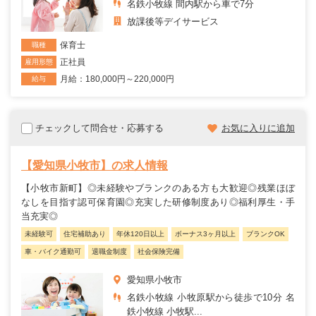
名鉄小牧線 間内駅から車で7分
放課後等デイサービス
保育士
職種
正社員
雇用形態
月給：180,000円～220,000円
給与
チェックして問合せ・応募する
お気に入りに追加
【愛知県小牧市】の求人情報
【小牧市新町】◎未経験やブランクのある方も大歓迎◎残業ほぼ
なしを目指す認可保育園◎充実した研修制度あり◎福利厚生・手
当充実◎
未経験可
住宅補助あり
年休120日以上
ボーナス3ヶ月以上
ブランクOK
車・バイク通勤可
退職金制度
社会保険完備
愛知県小牧市
名鉄小牧線 小牧原駅から徒歩で10分 名
鉄小牧線 小牧駅...