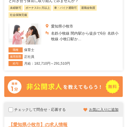
と向き合う保育に取り組んでみませんか？
未経験可
ボーナス3ヶ月以上
車・バイク通勤可
退職金制度
社会保険完備
愛知県小牧市
名鉄小牧線 間内駅から徒歩で6分 名鉄小
牧線 小牧口駅か...
保育士
職種
正社員
雇用形態
月給：182,710円～291,510円
給与
チェックして問合せ・応募する
お気に入りに追加
【愛知県小牧市】の求人情報