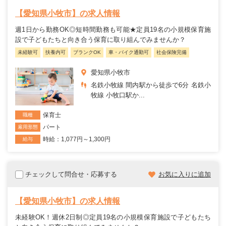
【愛知県小牧市】の求人情報
週1日から勤務OK◎短時間勤務も可能★定員19名の小規模保育施
設で子どもたちと向き合う保育に取り組んでみませんか？
未経験可
扶養内可
ブランクOK
車・バイク通勤可
社会保険完備
愛知県小牧市
名鉄小牧線 間内駅から徒歩で6分 名鉄小
牧線 小牧口駅か...
保育士
職種
パート
雇用形態
時給：1,077円～1,300円
給与
チェックして問合せ・応募する
お気に入りに追加
【愛知県小牧市】の求人情報
未経験OK！週休2日制◎定員19名の小規模保育施設で子どもたち