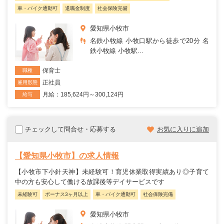
車・バイク通勤可
退職金制度
社会保険完備
愛知県小牧市
名鉄小牧線 小牧口駅から徒歩で20分 名
鉄小牧線 小牧駅...
保育士
職種
正社員
雇用形態
月給：185,624円～300,124円
給与
チェックして問合せ・応募する
お気に入りに追加
【愛知県小牧市】の求人情報
【小牧市下小針天神】未経験可！育児休業取得実績あり◎子育て
中の方も安心して働ける放課後等デイサービスです
未経験可
ボーナス3ヶ月以上
車・バイク通勤可
社会保険完備
愛知県小牧市