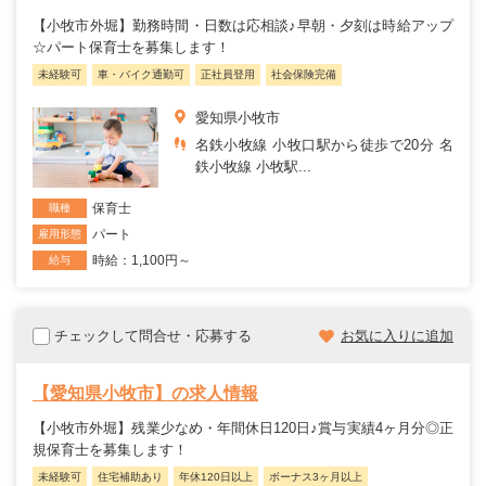
【小牧市外堀】勤務時間・日数は応相談♪早朝・夕刻は時給アップ
☆パート保育士を募集します！
未経験可
車・バイク通勤可
正社員登用
社会保険完備
愛知県小牧市
名鉄小牧線 小牧口駅から徒歩で20分 名
鉄小牧線 小牧駅...
保育士
職種
パート
雇用形態
時給：1,100円～
給与
チェックして問合せ・応募する
お気に入りに追加
【愛知県小牧市】の求人情報
【小牧市外堀】残業少なめ・年間休日120日♪賞与実績4ヶ月分◎正
規保育士を募集します！
未経験可
住宅補助あり
年休120日以上
ボーナス3ヶ月以上