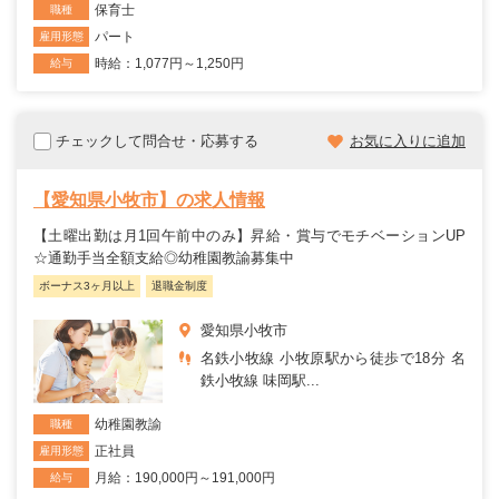
保育士
職種
パート
雇用形態
時給：1,077円～1,250円
給与
チェックして問合せ・応募する
お気に入りに追加
【愛知県小牧市】の求人情報
【土曜出勤は月1回午前中のみ】昇給・賞与でモチベーションUP
☆通勤手当全額支給◎幼稚園教諭募集中
ボーナス3ヶ月以上
退職金制度
愛知県小牧市
名鉄小牧線 小牧原駅から徒歩で18分 名
鉄小牧線 味岡駅...
幼稚園教諭
職種
正社員
雇用形態
月給：190,000円～191,000円
給与