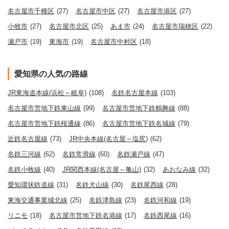
名古屋市千種区
(27)
名古屋市中区
(27)
名古屋市港区
(27)
小牧市
(27)
名古屋市北区
(25)
あま市
(24)
名古屋市瑞穂区
(22)
瀬戸市
(19)
東海市
(19)
名古屋市中村区
(18)
愛知県の人気の路線
JR東海道本線(浜松～岐阜)
(108)
名鉄名古屋本線
(103)
名古屋市営地下鉄東山線
(99)
名古屋市営地下鉄鶴舞線
(88)
名古屋市営地下鉄桜通線
(86)
名古屋市営地下鉄名城線
(79)
近鉄名古屋線
(73)
JR中央本線(名古屋～塩尻)
(62)
名鉄三河線
(62)
名鉄常滑線
(60)
名鉄瀬戸線
(47)
名鉄小牧線
(40)
JR関西本線(名古屋～亀山)
(32)
あおなみ線
(32)
愛知環状鉄道線
(31)
名鉄犬山線
(30)
名鉄尾西線
(28)
東海交通事業城北線
(25)
名鉄津島線
(23)
名鉄河和線
(19)
リニモ
(18)
名古屋市営地下鉄名港線
(17)
名鉄西尾線
(16)