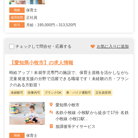
保育士
職種
正社員
雇用形態
月給：195,000円～313,520円
給与
チェックして問合せ・応募する
お気に入りに追加
【愛知県小牧市】の求人情報
時給アップ！未就学児専門の施設で、保育士資格を活かしながら
児童発達支援の分野で活躍できる職場です！未経験の方・ブラン
クのある方歓迎！
未経験可
扶養内可
ブランクOK
車・バイク通勤可
正社員登用
愛知県小牧市
名鉄小牧線 小牧駅から徒歩で17分 名鉄
小牧線 小牧口駅...
放課後等デイサービス
保育士
職種