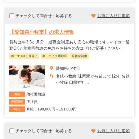
チェックして問合せ・応募する
お気に入りに追加
【愛知県小牧市】の求人情報
賞与は年3.5ヶ月分！退職金制度あり安心の職場です♪マイカー通
勤OK☆幼稚園教諭の免許をお持ちの方はぜひご応募ください！
ボーナス3ヶ月以上
車・バイク通勤可
退職金制度
愛知県小牧市
名鉄小牧線 味岡駅から徒歩で12分 名鉄
小牧線 田県神社...
幼稚園教諭
職種
正社員
雇用形態
月給：190,000円～191,000円
給与
チェックして問合せ・応募する
お気に入りに追加