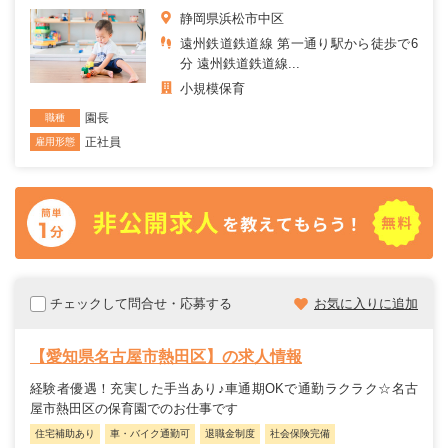
静岡県浜松市中区
遠州鉄道鉄道線 第一通り駅から徒歩で6
分 遠州鉄道鉄道線...
小規模保育
園長
職種
正社員
雇用形態
チェックして問合せ・応募する
お気に入りに追加
【愛知県名古屋市熱田区】の求人情報
経験者優遇！充実した手当あり♪車通期OKで通勤ラクラク☆名古
屋市熱田区の保育園でのお仕事です
住宅補助あり
車・バイク通勤可
退職金制度
社会保険完備