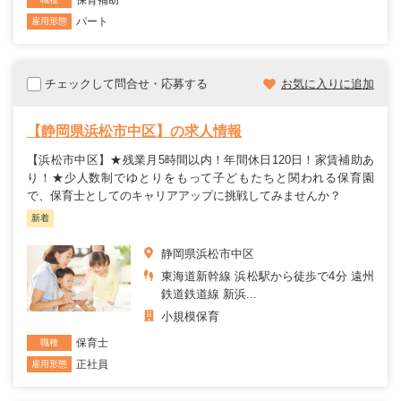
パート
雇用形態
チェックして問合せ・応募する
お気に入りに追加
【静岡県浜松市中区】の求人情報
【浜松市中区】★残業月5時間以内！年間休日120日！家賃補助あ
り！★少人数制でゆとりをもって子どもたちと関われる保育園
で、保育士としてのキャリアアップに挑戦してみませんか？
新着
静岡県浜松市中区
東海道新幹線 浜松駅から徒歩で4分 遠州
鉄道鉄道線 新浜...
小規模保育
保育士
職種
正社員
雇用形態