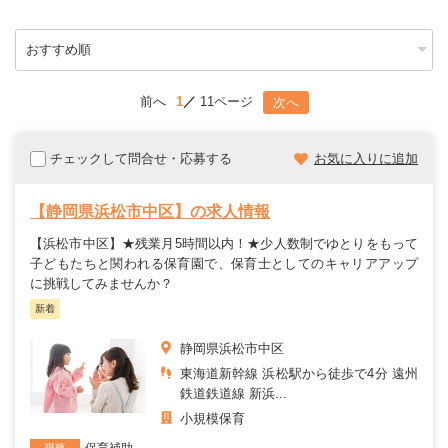
前へ
1
11ページ
次へ
チェックして問合せ・応募する
お気に入りに追加
【静岡県浜松市中区】の求人情報
【浜松市中区】★残業月5時間以内！★少人数制でゆとりをもって
子どもたちと関われる保育園で、保育士としてのキャリアアップ
に挑戦してみませんか？
新着
静岡県浜松市中区
東海道新幹線 浜松駅から徒歩で4分 遠州
鉄道鉄道線 新浜...
小規模保育
保育補助
職種