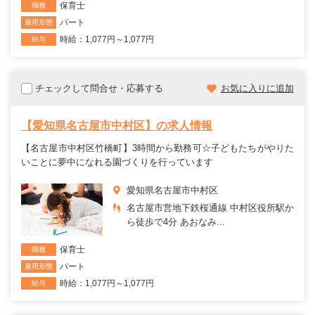
保育士
職種
パート
雇用形態
時給：1,077円～1,077円
給与
チェックして問合せ・応募する
お気に入りに追加
【愛知県名古屋市中村区】の求人情報
【名古屋市中村区竹橋町】3時間から勤務可☆子どもたちがやりた
いことに夢中になれる園づくりを行っています
愛知県名古屋市中村区
名古屋市営地下鉄桜通線 中村区役所駅か
ら徒歩で4分 あおなみ...
保育士
職種
パート
雇用形態
時給：1,077円～1,077円
給与