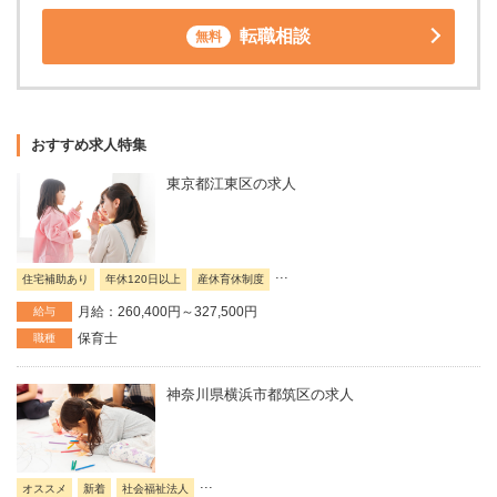
転職相談
無料
おすすめ求人特集
東京都江東区の求人
...
住宅補助あり
年休120日以上
産休育休制度
月給：260,400円～327,500円
給与
保育士
職種
神奈川県横浜市都筑区の求人
...
オススメ
新着
社会福祉法人