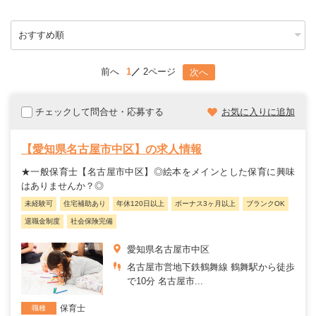
前へ
1
2ページ
次へ
チェックして問合せ・応募する
お気に入りに追加
【愛知県名古屋市中区】の求人情報
★一般保育士【名古屋市中区】◎絵本をメインとした保育に興味
はありませんか？◎
未経験可
住宅補助あり
年休120日以上
ボーナス3ヶ月以上
ブランクOK
退職金制度
社会保険完備
愛知県名古屋市中区
名古屋市営地下鉄鶴舞線 鶴舞駅から徒歩
で10分 名古屋市...
保育士
職種