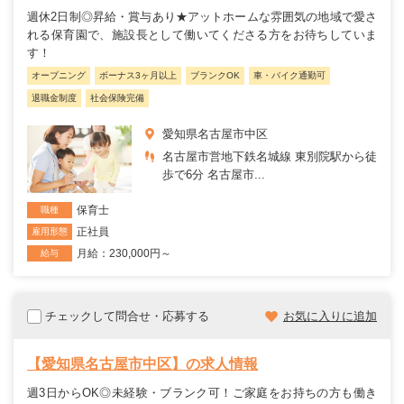
週休2日制◎昇給・賞与あり★アットホームな雰囲気の地域で愛さ
れる保育園で、施設長として働いてくださる方をお待ちしていま
す！
オープニング
ボーナス3ヶ月以上
ブランクOK
車・バイク通勤可
退職金制度
社会保険完備
愛知県名古屋市中区
名古屋市営地下鉄名城線 東別院駅から徒
歩で6分 名古屋市...
保育士
職種
正社員
雇用形態
月給：230,000円～
給与
チェックして問合せ・応募する
お気に入りに追加
【愛知県名古屋市中区】の求人情報
週3日からOK◎未経験・ブランク可！ご家庭をお持ちの方も働き