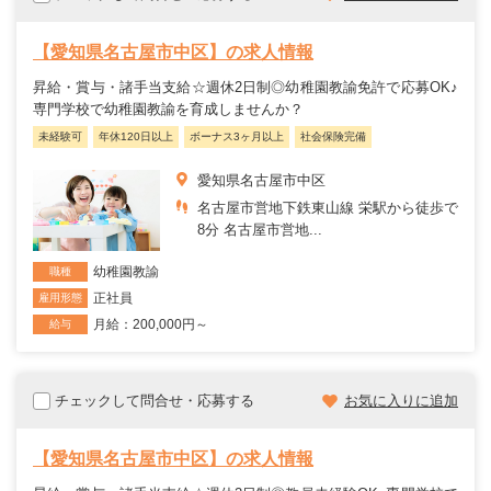
【愛知県名古屋市中区】の求人情報
昇給・賞与・諸手当支給☆週休2日制◎幼稚園教諭免許で応募OK♪
専門学校で幼稚園教諭を育成しませんか？
未経験可
年休120日以上
ボーナス3ヶ月以上
社会保険完備
愛知県名古屋市中区
名古屋市営地下鉄東山線 栄駅から徒歩で
8分 名古屋市営地...
幼稚園教諭
職種
正社員
雇用形態
月給：200,000円～
給与
チェックして問合せ・応募する
お気に入りに追加
【愛知県名古屋市中区】の求人情報