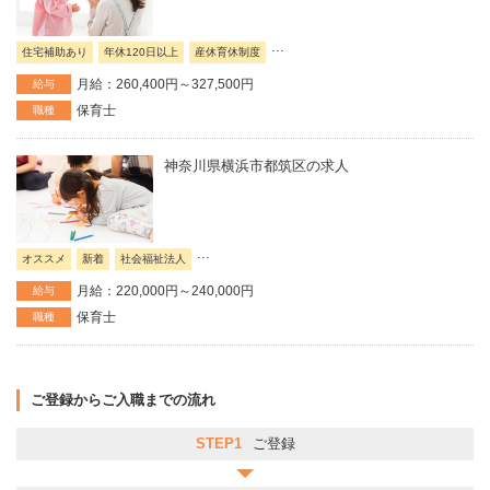
...
住宅補助あり
年休120日以上
産休育休制度
月給：260,400円～327,500円
給与
保育士
職種
神奈川県横浜市都筑区の求人
...
オススメ
新着
社会福祉法人
月給：220,000円～240,000円
給与
保育士
職種
ご登録からご入職までの流れ
STEP1
ご登録