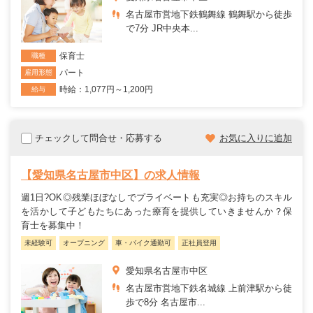
名古屋市営地下鉄鶴舞線 鶴舞駅から徒歩
で7分 JR中央本...
保育士
職種
パート
雇用形態
時給：1,077円～1,200円
給与
チェックして問合せ・応募する
お気に入りに追加
【愛知県名古屋市中区】の求人情報
週1日?OK◎残業ほぼなしでプライベートも充実◎お持ちのスキル
を活かして子どもたちにあった療育を提供していきませんか？保
育士を募集中！
未経験可
オープニング
車・バイク通勤可
正社員登用
愛知県名古屋市中区
名古屋市営地下鉄名城線 上前津駅から徒
歩で8分 名古屋市...