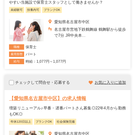
やすい当施設で保育士スタッフとして働きませんか？
未経験可
扶養内可
ブランクOK
愛知県名古屋市中区
名古屋市営地下鉄鶴舞線 鶴舞駅から徒歩
で7分 JR中央本...
保育士
職種
パート
雇用形態
時給：1,077円～1,077円
給与
チェックして問合せ・応募する
お気に入りに追加
【愛知県名古屋市中区】の求人情報
増築リニューアル♪早番・遅番パートさん募集◎22年4月から勤務
もOK◎
年休120日以上
ブランクOK
社会保険完備
愛知県名古屋市中区