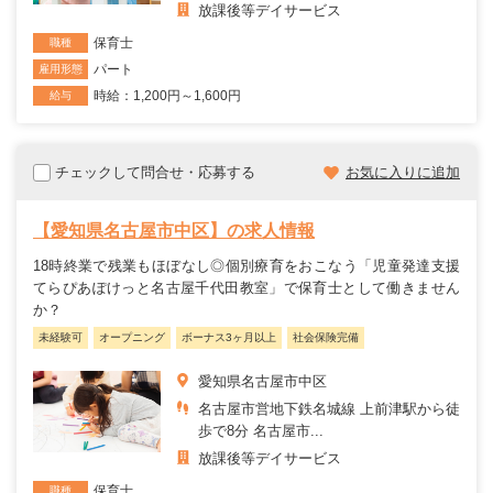
放課後等デイサービス
保育士
職種
パート
雇用形態
時給：1,200円～1,600円
給与
チェックして問合せ・応募する
お気に入りに追加
【愛知県名古屋市中区】の求人情報
18時終業で残業もほぼなし◎個別療育をおこなう「児童発達支援
てらぴあぽけっと名古屋千代田教室」で保育士として働きません
か？
未経験可
オープニング
ボーナス3ヶ月以上
社会保険完備
愛知県名古屋市中区
名古屋市営地下鉄名城線 上前津駅から徒
歩で8分 名古屋市...
放課後等デイサービス
保育士
職種