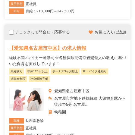
正社員
雇用形態
月給：218,000円～242,500円
給与
チェックして問合せ・応募する
お気に入りに追加
【愛知県名古屋市中区】の求人情報
経験不問♪マイカー通勤可☆各種保険完備◎親鸞聖人の教えに基づ
いた保育を実践しています！
未経験可
年休120日以上
ボーナス3ヶ月以上
車・バイク通勤可
退職金制度
社会保険完備
愛知県名古屋市中区
名古屋市営地下鉄鶴舞線 大須観音駅から
徒歩で5分 名古屋...
幼稚園
幼稚園教諭
職種
正社員
雇用形態