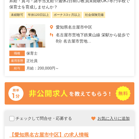
昇給・賞与・諸手当支給☆週休2日制◎教員未経験OK♪専門学校で
保育士を育成しませんか？
未経験可
年休120日以上
ボーナス3ヶ月以上
社会保険完備
愛知県名古屋市中区
名古屋市営地下鉄東山線 栄駅から徒歩で
8分 名古屋市営地...
保育士
職種
正社員
雇用形態
月給：200,000円～
給与
チェックして問合せ・応募する
お気に入りに追加
【愛知県名古屋市中区】の求人情報