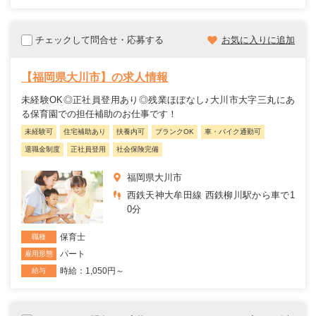
チェックして問合せ・応募する
お気に入りに追加
【福岡県大川市】の求人情報
未経験OK◎正社員登用あり◎残業ほぼなし♪大川市大字三丸にあ
る保育園での担任補助のお仕事です！
未経験可
住宅補助あり
扶養内可
ブランクOK
車・バイク通勤可
退職金制度
正社員登用
社会保険完備
福岡県大川市
西鉄天神大牟田線 西鉄柳川駅から車で1
0分
保育士
職種
パート
雇用形態
時給：1,050円～
給与