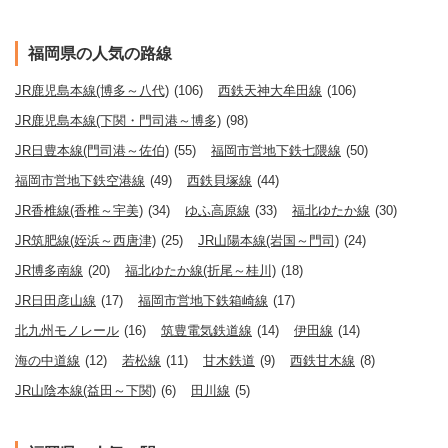
福岡県の人気の路線
JR鹿児島本線(博多～八代)
(106)
西鉄天神大牟田線
(106)
JR鹿児島本線(下関・門司港～博多)
(98)
JR日豊本線(門司港～佐伯)
(55)
福岡市営地下鉄七隈線
(50)
福岡市営地下鉄空港線
(49)
西鉄貝塚線
(44)
JR香椎線(香椎～宇美)
(34)
ゆふ高原線
(33)
福北ゆたか線
(30)
JR筑肥線(姪浜～西唐津)
(25)
JR山陽本線(岩国～門司)
(24)
JR博多南線
(20)
福北ゆたか線(折尾～桂川)
(18)
JR日田彦山線
(17)
福岡市営地下鉄箱崎線
(17)
北九州モノレール
(16)
筑豊電気鉄道線
(14)
伊田線
(14)
海の中道線
(12)
若松線
(11)
甘木鉄道
(9)
西鉄甘木線
(8)
JR山陰本線(益田～下関)
(6)
田川線
(5)