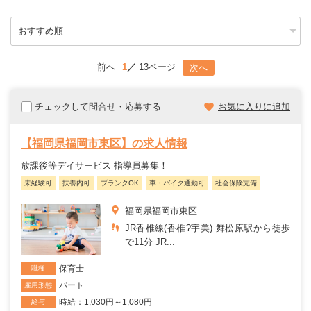
前へ
1
13ページ
次へ
チェックして問合せ・応募する
お気に入りに追加
【福岡県福岡市東区】の求人情報
放課後等デイサービス 指導員募集！
未経験可
扶養内可
ブランクOK
車・バイク通勤可
社会保険完備
福岡県福岡市東区
JR香椎線(香椎?宇美) 舞松原駅から徒歩
で11分 JR...
保育士
職種
パート
雇用形態
時給：1,030円～1,080円
給与