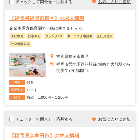
チェックして問合せ・応募する
お気に入りに追加
【福岡県福岡市東区】の求人情報
企業主導方保育園で一緒に働きませんか
未経験可
扶養内可
ブランクOK
車・バイク通勤可
正社員登用
社会保険完備
福岡県福岡市東区
福岡市営地下鉄箱崎線 箱崎九大前駅から
徒歩で7分 福岡市...
保育士
職種
パート
雇用形態
時給：1,000円～1,200円
給与
チェックして問合せ・応募する
お気に入りに追加
【福岡県大牟田市】の求人情報