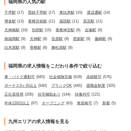
福岡県の人気の駅
千早駅
(17)
西鉄千早駅
(17)
東比恵駅
(15)
渡辺通駅
(14)
博多駅
(13)
香椎宮前駅
(11)
薬院駅
(11)
高宮駅
(11)
天神南駅
(10)
別府駅
(10)
香椎神宮駅
(9)
吉塚駅
(9)
南福岡駅
(9)
天神駅
(9)
笹原駅
(9)
西新駅
(9)
藤崎駅
(9)
白木原駅
(9)
香椎駅
(8)
舞松原駅
(8)
福岡県の求人情報をこだわり条件で絞り込む
車・バイク通勤可
(683)
社会保険完備
(628)
未経験可
(576)
ボーナス3ヶ月以上
(540)
ブランクOK
(445)
退職金制度
(325)
正社員登用
(205)
住宅補助あり
(144)
扶養内可
(121)
年休120日以上
(97)
オープニング
(63)
無資格可
(7)
新着
(5)
九州エリアの求人情報を見る