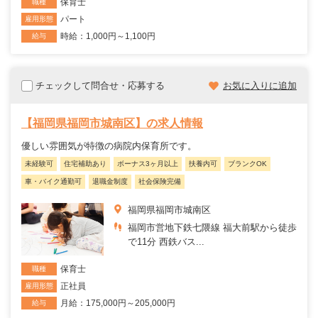
保育士
職種
パート
雇用形態
時給：1,000円～1,100円
給与
チェックして問合せ・応募する
お気に入りに追加
【福岡県福岡市城南区】の求人情報
優しい雰囲気が特徴の病院内保育所です。
未経験可
住宅補助あり
ボーナス3ヶ月以上
扶養内可
ブランクOK
車・バイク通勤可
退職金制度
社会保険完備
福岡県福岡市城南区
福岡市営地下鉄七隈線 福大前駅から徒歩
で11分 西鉄バス...
保育士
職種
正社員
雇用形態
月給：175,000円～205,000円
給与