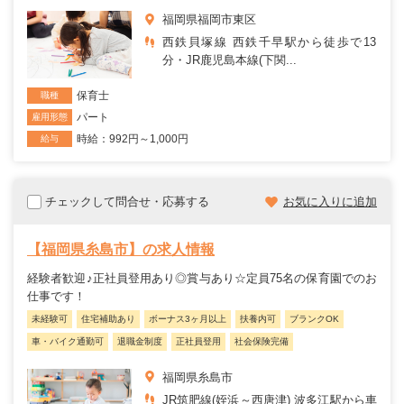
福岡県福岡市東区
西鉄貝塚線 西鉄千早駅から徒歩で13
分・JR鹿児島本線(下関...
保育士
職種
パート
雇用形態
時給：992円～1,000円
給与
チェックして問合せ・応募する
お気に入りに追加
【福岡県糸島市】の求人情報
経験者歓迎♪正社員登用あり◎賞与あり☆定員75名の保育園でのお
仕事です！
未経験可
住宅補助あり
ボーナス3ヶ月以上
扶養内可
ブランクOK
車・バイク通勤可
退職金制度
正社員登用
社会保険完備
福岡県糸島市
JR筑肥線(姪浜～西唐津) 波多江駅から車