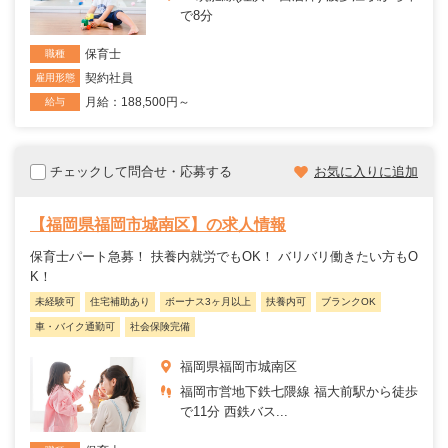
で8分
保育士
職種
契約社員
雇用形態
月給：188,500円～
給与
チェックして問合せ・応募する
お気に入りに追加
【福岡県福岡市城南区】の求人情報
保育士パート急募！ 扶養内就労でもOK！ バリバリ働きたい方もO
K！
未経験可
住宅補助あり
ボーナス3ヶ月以上
扶養内可
ブランクOK
車・バイク通勤可
社会保険完備
福岡県福岡市城南区
福岡市営地下鉄七隈線 福大前駅から徒歩
で11分 西鉄バス...