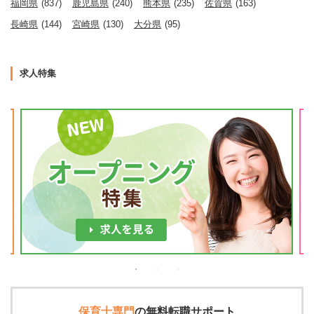
福岡県
(837)
鹿児島県
(240)
熊本県
(235)
佐賀県
(163)
長崎県
(144)
宮崎県
(130)
大分県
(95)
求人特集
保育士専門
の
無料転職サポート