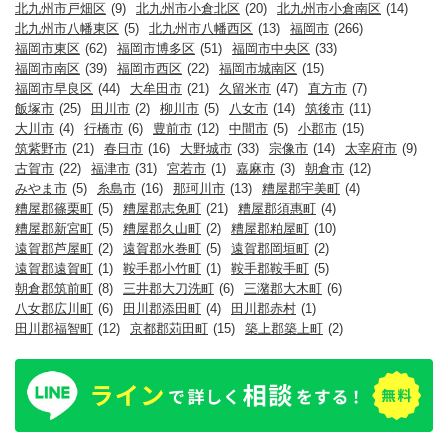
北九州市戸畑区
(9)
北九州市小倉北区
(20)
北九州市小倉南区
(14)
北九州市八幡東区
(5)
北九州市八幡西区
(13)
福岡市
(266)
福岡市東区
(62)
福岡市博多区
(51)
福岡市中央区
(33)
福岡市南区
(39)
福岡市西区
(22)
福岡市城南区
(15)
福岡市早良区
(44)
大牟田市
(21)
久留米市
(47)
直方市
(7)
飯塚市
(25)
田川市
(2)
柳川市
(5)
八女市
(14)
筑後市
(11)
大川市
(4)
行橋市
(6)
豊前市
(12)
中間市
(5)
小郡市
(15)
筑紫野市
(21)
春日市
(16)
大野城市
(33)
宗像市
(14)
太宰府市
(9)
古賀市
(22)
福津市
(31)
宮若市
(1)
嘉麻市
(3)
朝倉市
(12)
みやま市
(5)
糸島市
(16)
那珂川市
(13)
糟屋郡宇美町
(4)
糟屋郡篠栗町
(5)
糟屋郡志免町
(21)
糟屋郡須惠町
(4)
糟屋郡新宮町
(5)
糟屋郡久山町
(2)
糟屋郡粕屋町
(10)
遠賀郡芦屋町
(2)
遠賀郡水巻町
(5)
遠賀郡岡垣町
(2)
遠賀郡遠賀町
(1)
鞍手郡小竹町
(1)
鞍手郡鞍手町
(5)
朝倉郡筑前町
(8)
三井郡大刀洗町
(6)
三潴郡大木町
(6)
八女郡広川町
(6)
田川郡添田町
(4)
田川郡赤村
(1)
田川郡福智町
(12)
京都郡苅田町
(15)
築上郡築上町
(2)