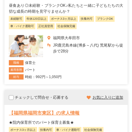
昼食あり◎未経験・ブランクOK♪私たちと一緒に子どもたちの大
切な成長の時期を見守りませんか？
未経験可
年休120日以上
ボーナス3ヶ月以上
扶養内可
ブランクOK
車・バイク通勤可
正社員登用
社会保険完備
福岡県大牟田市
JR鹿児島本線(博多～八代) 荒尾駅から徒
歩で28分
保育士
職種
パート
雇用形態
時給：992円～1,050円
給与
チェックして問合せ・応募する
お気に入りに追加
【福岡県福岡市東区】の求人情報
★院内保育所でのパート保育士募集★
ボーナス3ヶ月以上
扶養内可
車・バイク通勤可
社会保険完備