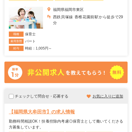
福岡県福岡市東区
西鉄貝塚線 香椎花園前駅から徒歩で29
分
保育士
職種
パート
雇用形態
時給：1,005円～
給与
チェックして問合せ・応募する
お気に入りに追加
【福岡県大牟田市】の求人情報
勤務時間相談OK！扶養控除内考慮◎保育士として働いてくださる
方募集しています。