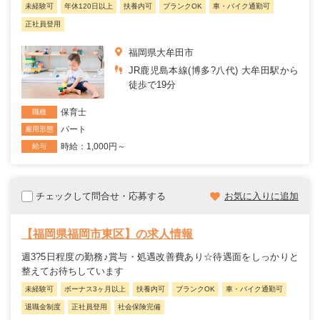
未経験可
年休120日以上
扶養内可
ブランクOK
車・バイク通勤可
正社員登用
福岡県大牟田市
JR鹿児島本線(博多?八代) 大牟田駅から
徒歩で19分
保育士
職種
パート
雇用形態
時給：1,000円～
給与
チェックして問合せ・応募する
お気に入りに追加
【福岡県福岡市東区】の求人情報
週3?5日程度の勤務♪賞与・処遇改善費あり☆待遇面をしっかりと
整えてお待ちしています
未経験可
ボーナス3ヶ月以上
扶養内可
ブランクOK
車・バイク通勤可
退職金制度
正社員登用
社会保険完備