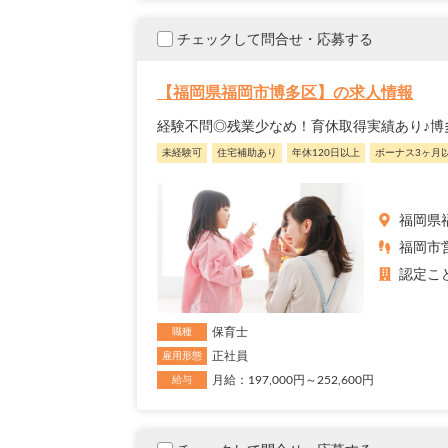
チェックして問合せ・応募する
【福岡県福岡市博多区】の求人情報
経験不問◎残業少なめ！育休取得実績あり♪博
未経験可
住宅補助あり
年休120日以上
ボーナス3ヶ月
福岡県
福岡市営
認定こ
保育士
職種
正社員
雇用形態
月給：197,000円～252,600円
給与