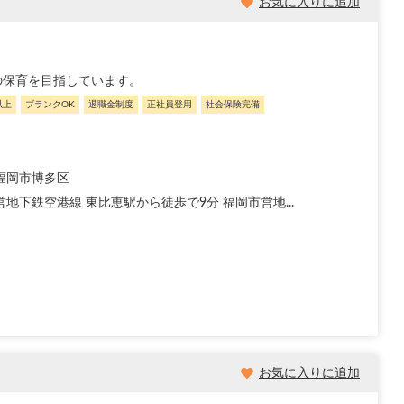
お気に入りに追加
の保育を目指しています。
以上
ブランクOK
退職金制度
正社員登用
社会保険完備
福岡市博多区
地下鉄空港線 東比恵駅から徒歩で9分 福岡市営地...
お気に入りに追加