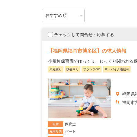
チェックして問合せ・応募する
【福岡県福岡市博多区】の求人情報
小規模保育園でゆっくり、じっくり関われる
未経験可
扶養内可
ブランクOK
車・バイク通勤可
福岡県
福岡市営
保育士
職種
パート
雇用形態