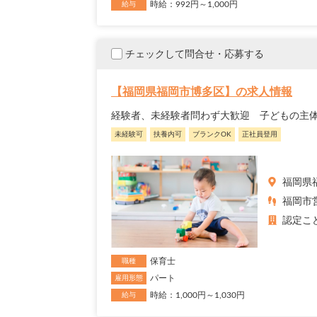
時給：992円～1,000円
給与
チェックして問合せ・応募する
【福岡県福岡市博多区】の求人情報
経験者、未経験者問わず大歓迎 子どもの主
未経験可
扶養内可
ブランクOK
正社員登用
福岡県
福岡市営
認定こ
保育士
職種
パート
雇用形態
時給：1,000円～1,030円
給与