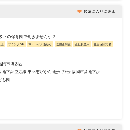
お気に入りに追加
多区の保育園で働きませんか？
以上
ブランクOK
車・バイク通勤可
退職金制度
正社員登用
社会保険完備
福岡市博多区
地下鉄空港線 東比恵駅から徒歩で7分 福岡市営地下鉄...
ども園