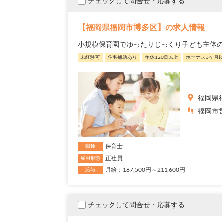
チェックして問合せ・応募する
【福岡県福岡市博多区】の求人情報
小規模保育園でゆったりじっくり子ども主体
未経験可
住宅補助あり
年休120日以上
ボーナス3ヶ月
福岡県
福岡市営
保育士
職種
正社員
雇用形態
月給：187,500円～211,600円
給与
チェックして問合せ・応募する