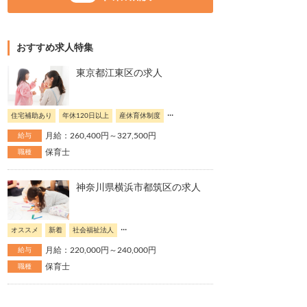
おすすめ求人特集
東京都江東区の求人
...
住宅補助あり
年休120日以上
産休育休制度
月給：260,400円～327,500円
給与
保育士
職種
神奈川県横浜市都筑区の求人
...
オススメ
新着
社会福祉法人
月給：220,000円～240,000円
給与
保育士
職種