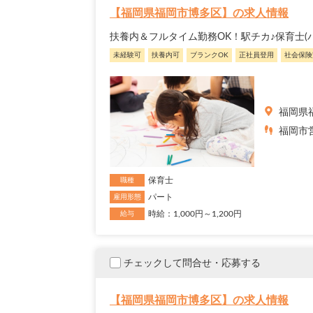
【福岡県福岡市博多区】の求人情報
扶養内＆フルタイム勤務OK！駅チカ♪保育士
未経験可
扶養内可
ブランクOK
正社員登用
社会保険
福岡県
福岡市営
保育士
職種
パート
雇用形態
時給：1,000円～1,200円
給与
チェックして問合せ・応募する
【福岡県福岡市博多区】の求人情報