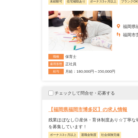
未経験可
住宅補助あり
ボーナス3ヶ月以上
ブランクOK
福岡県
福岡市営
保育士
職種
正社員
雇用形態
月給：180,000円～350,000円
給与
チェックして問合せ・応募する
【福岡県福岡市博多区】の求人情報
残業ほぼなし◎産休・育休制度あり☆丁寧な
を募集しています！
ボーナス3ヶ月以上
退職金制度
社会保険完備