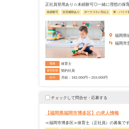
正社員登用あり☆未経験可◎一緒に理想の保
未経験可
住宅補助あり
ボーナス3ヶ月以上
車・バイク
福岡県
福岡市営
保育士
職種
契約社員
雇用形態
月給：182,000円～203,000円
給与
チェックして問合せ・応募する
【福岡県福岡市博多区】の求人情報
≪福岡市博多区≫保育士（正社員）の募集です