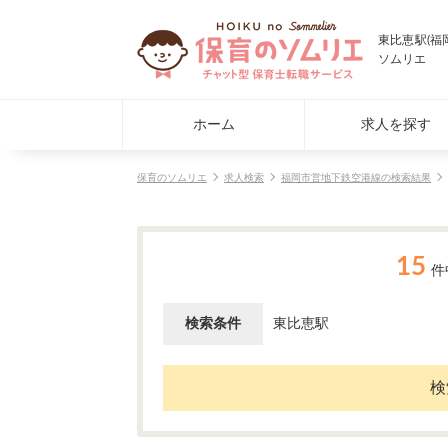
東比恵駅(福
ソムリエ
ホーム
求人を探す
保育のソムリエ
求人検索
福岡市営地下鉄空港線の検索結果
15
件
検索条件
東比恵駅
検