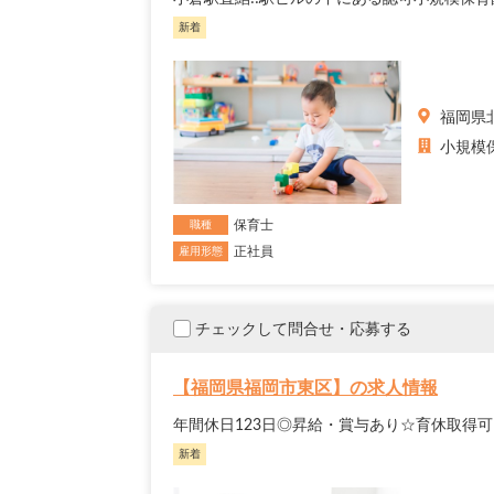
新着
福岡県
小規模
保育士
職種
正社員
雇用形態
チェックして問合せ・応募する
【福岡県福岡市東区】の求人情報
年間休日123日◎昇給・賞与あり☆育休取得
新着