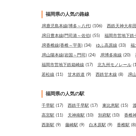
福岡県の人気の路線
JR鹿児島本線(博多～八代)
(106)
西鉄天神大牟
JR日豊本線(門司港～佐伯)
(55)
福岡市営地下鉄
JR香椎線(香椎～宇美)
(34)
ゆふ高原線
(33)
福
JR山陽本線(岩国～門司)
(24)
JR博多南線
(20)
福岡市営地下鉄箱崎線
(17)
北九州モノレール
(
若松線
(11)
甘木鉄道
(9)
西鉄甘木線
(8)
JR
福岡県の人気の駅
千早駅
(17)
西鉄千早駅
(17)
東比恵駅
(15)
高宮駅
(11)
天神南駅
(10)
別府駅
(10)
香椎
西新駅
(9)
藤崎駅
(9)
白木原駅
(9)
香椎駅
(8)