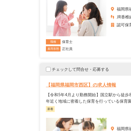
福岡県
JR香椎
認可保
保育士
職種
正社員
雇用形態
チェックして問合せ・応募する
【福岡県福岡市西区】の求人情報
【令和5年4月より勤務開始】国立駅から徒歩
年近く地域に密着した保育を行っている保育園
新着
福岡県