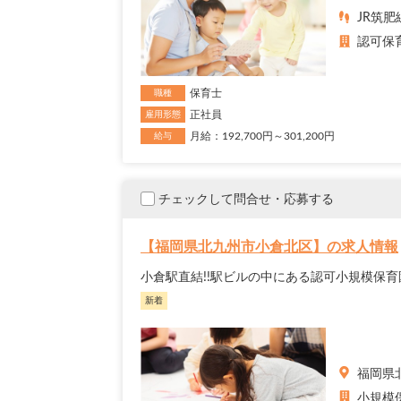
JR筑肥
認可保
保育士
職種
正社員
雇用形態
月給：192,700円～301,200円
給与
チェックして問合せ・応募する
【福岡県北九州市小倉北区】の求人情報
小倉駅直結!!駅ビルの中にある認可小規模保
新着
福岡県
小規模