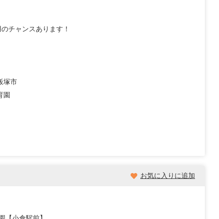
用のチャンスあります！
飯塚市
育園
お気に入りに追加
育園【小倉駅前】