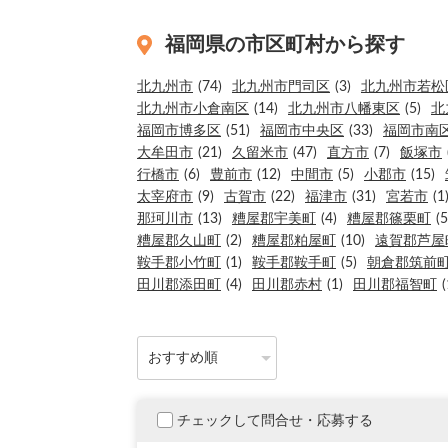
福岡県の市区町村から探す
北九州市
(74)
北九州市門司区
(3)
北九州市若松
北九州市小倉南区
(14)
北九州市八幡東区
(5)
北
福岡市博多区
(51)
福岡市中央区
(33)
福岡市南
大牟田市
(21)
久留米市
(47)
直方市
(7)
飯塚市
行橋市
(6)
豊前市
(12)
中間市
(5)
小郡市
(15)
太宰府市
(9)
古賀市
(22)
福津市
(31)
宮若市
(1
那珂川市
(13)
糟屋郡宇美町
(4)
糟屋郡篠栗町
(5
糟屋郡久山町
(2)
糟屋郡粕屋町
(10)
遠賀郡芦屋
鞍手郡小竹町
(1)
鞍手郡鞍手町
(5)
朝倉郡筑前
田川郡添田町
(4)
田川郡赤村
(1)
田川郡福智町
(
チェックして問合せ・応募する