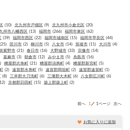
区
(10)
北九州市戸畑区
(9)
北九州市小倉北区
(20)
九州市八幡西区
(13)
福岡市
(266)
福岡市東区
(62)
区
(39)
福岡市西区
(22)
福岡市城南区
(15)
福岡市早良区
(44)
(25)
田川市
(2)
柳川市
(5)
八女市
(14)
筑後市
(11)
大川市
(4)
筑紫野市
(21)
春日市
(16)
大野城市
(33)
宗像市
(14)
)
嘉麻市
(3)
朝倉市
(12)
みやま市
(5)
糸島市
(16)
)
糟屋郡志免町
(21)
糟屋郡須惠町
(4)
糟屋郡新宮町
(5)
町
(2)
遠賀郡水巻町
(5)
遠賀郡岡垣町
(2)
遠賀郡遠賀町
(1)
町
(8)
三井郡大刀洗町
(6)
三潴郡大木町
(6)
八女郡広川町
(6)
12)
京都郡苅田町
(15)
築上郡築上町
(2)
前へ
1
1ページ
次へ
お気に入りに追加