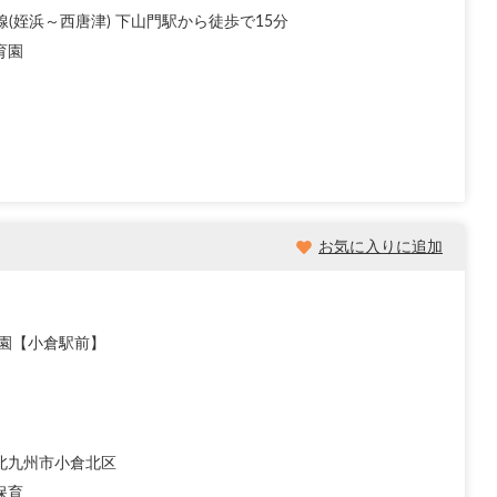
線(姪浜～西唐津) 下山門駅から徒歩で15分
育園
お気に入りに追加
育園【小倉駅前】
北九州市小倉北区
保育