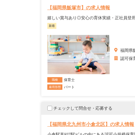
【福岡県飯塚市】の求人情報
嬉しい賞与あり◎安心の育休実績・正社員登
新着
福岡県
認可保
保育士
職種
パート
雇用形態
チェックして問合せ・応募する
【福岡県北九州市小倉北区】の求人情報
小倉駅直結!!駅ビルの中にある認可小規模保