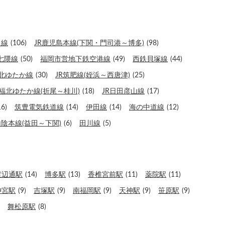
田線
(106)
JR鹿児島本線(下関・門司港～博多)
(98)
七隈線
(50)
福岡市営地下鉄空港線
(49)
西鉄貝塚線
(44)
北ゆたか線
(30)
JR筑肥線(姪浜～西唐津)
(25)
福北ゆたか線(折尾～桂川)
(18)
JR日田彦山線
(17)
16)
筑豊電気鉄道線
(14)
伊田線
(14)
海の中道線
(12)
山陰本線(益田～下関)
(6)
田川線
(5)
渡辺通駅
(14)
博多駅
(13)
香椎宮前駅
(11)
薬院駅
(11)
神宮駅
(9)
吉塚駅
(9)
南福岡駅
(9)
天神駅
(9)
笹原駅
(9)
舞松原駅
(8)