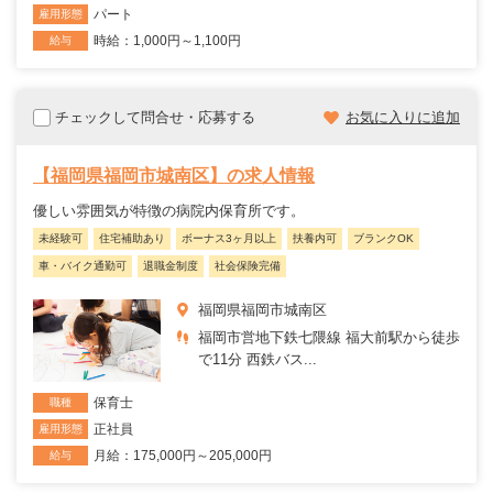
パート
雇用形態
時給：1,000円～1,100円
給与
チェックして問合せ・応募する
お気に入りに追加
【福岡県福岡市城南区】の求人情報
優しい雰囲気が特徴の病院内保育所です。
未経験可
住宅補助あり
ボーナス3ヶ月以上
扶養内可
ブランクOK
車・バイク通勤可
退職金制度
社会保険完備
福岡県福岡市城南区
福岡市営地下鉄七隈線 福大前駅から徒歩
で11分 西鉄バス...
保育士
職種
正社員
雇用形態
月給：175,000円～205,000円
給与