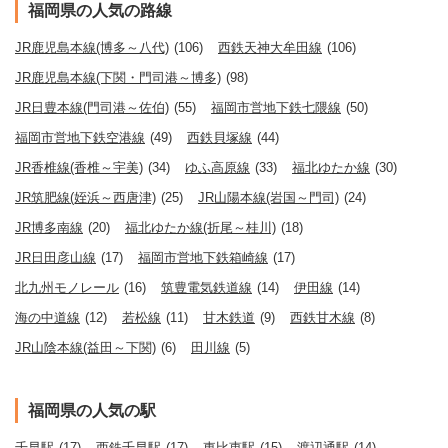
福岡県の人気の路線
JR鹿児島本線(博多～八代)
(106)
西鉄天神大牟田線
(106)
JR鹿児島本線(下関・門司港～博多)
(98)
JR日豊本線(門司港～佐伯)
(55)
福岡市営地下鉄七隈線
(50)
福岡市営地下鉄空港線
(49)
西鉄貝塚線
(44)
JR香椎線(香椎～宇美)
(34)
ゆふ高原線
(33)
福北ゆたか線
(30)
JR筑肥線(姪浜～西唐津)
(25)
JR山陽本線(岩国～門司)
(24)
JR博多南線
(20)
福北ゆたか線(折尾～桂川)
(18)
JR日田彦山線
(17)
福岡市営地下鉄箱崎線
(17)
北九州モノレール
(16)
筑豊電気鉄道線
(14)
伊田線
(14)
海の中道線
(12)
若松線
(11)
甘木鉄道
(9)
西鉄甘木線
(8)
JR山陰本線(益田～下関)
(6)
田川線
(5)
福岡県の人気の駅
千早駅
(17)
西鉄千早駅
(17)
東比恵駅
(15)
渡辺通駅
(14)