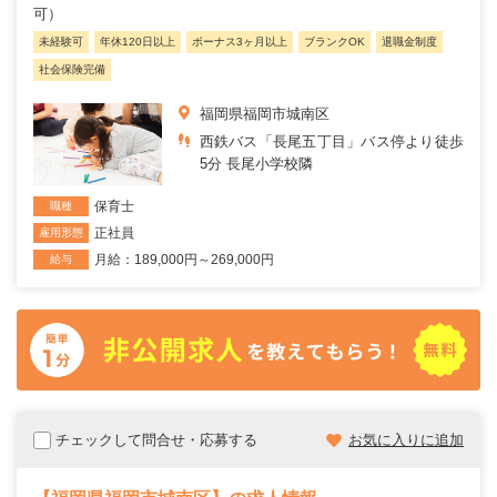
可）
未経験可
年休120日以上
ボーナス3ヶ月以上
ブランクOK
退職金制度
社会保険完備
福岡県福岡市城南区
西鉄バス「長尾五丁目」バス停より徒歩
5分 長尾小学校隣
保育士
職種
正社員
雇用形態
月給：189,000円～269,000円
給与
チェックして問合せ・応募する
お気に入りに追加