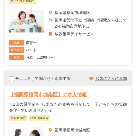
車・バイク通勤可
福岡県福岡市城南区
福岡市営地下鉄七隈線 七隈駅から徒歩で
2分 福岡市営地下...
放課後等デイサービス
保育士
職種
パート
雇用形態
時給：1,200円～
給与
チェックして問合せ・応募する
お気に入りに追加
【福岡県福岡市城南区】の求人情報
年2回の慰労金あり♪あなたの資格を活かして、子どもたちの笑顔
を守っていきませんか？
退職金制度
社会保険完備
福岡県福岡市城南区