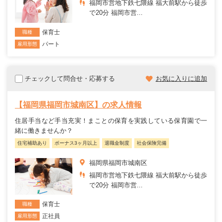
福岡市営地下鉄七隈線 福大前駅から徒歩
で20分 福岡市営...
保育士
職種
パート
雇用形態
チェックして問合せ・応募する
お気に入りに追加
【福岡県福岡市城南区】の求人情報
住居手当など手当充実！まことの保育を実践している保育園で一
緒に働きませんか？
住宅補助あり
ボーナス3ヶ月以上
退職金制度
社会保険完備
福岡県福岡市城南区
福岡市営地下鉄七隈線 福大前駅から徒歩
で20分 福岡市営...
保育士
職種
正社員
雇用形態