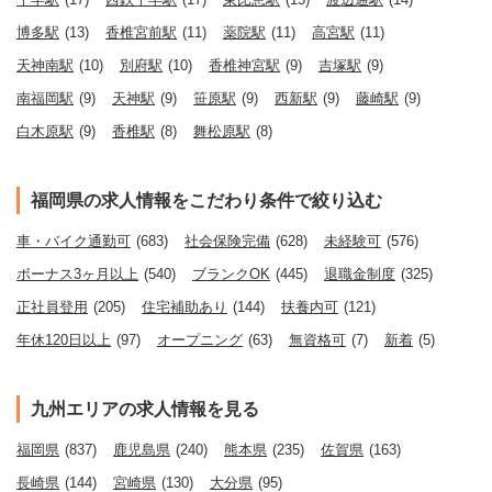
博多駅
(13)
香椎宮前駅
(11)
薬院駅
(11)
高宮駅
(11)
天神南駅
(10)
別府駅
(10)
香椎神宮駅
(9)
吉塚駅
(9)
南福岡駅
(9)
天神駅
(9)
笹原駅
(9)
西新駅
(9)
藤崎駅
(9)
白木原駅
(9)
香椎駅
(8)
舞松原駅
(8)
福岡県の求人情報をこだわり条件で絞り込む
車・バイク通勤可
(683)
社会保険完備
(628)
未経験可
(576)
ボーナス3ヶ月以上
(540)
ブランクOK
(445)
退職金制度
(325)
正社員登用
(205)
住宅補助あり
(144)
扶養内可
(121)
年休120日以上
(97)
オープニング
(63)
無資格可
(7)
新着
(5)
九州エリアの求人情報を見る
福岡県
(837)
鹿児島県
(240)
熊本県
(235)
佐賀県
(163)
長崎県
(144)
宮崎県
(130)
大分県
(95)