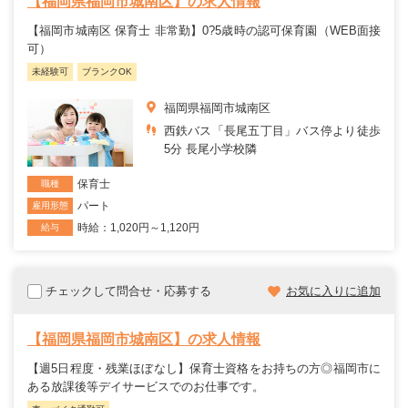
【福岡県福岡市城南区】の求人情報
【福岡市城南区 保育士 非常勤】0?5歳時の認可保育園（WEB面接
可）
未経験可
ブランクOK
福岡県福岡市城南区
西鉄バス「長尾五丁目」バス停より徒歩
5分 長尾小学校隣
保育士
職種
パート
雇用形態
時給：1,020円～1,120円
給与
チェックして問合せ・応募する
お気に入りに追加
【福岡県福岡市城南区】の求人情報
【週5日程度・残業ほぼなし】保育士資格をお持ちの方◎福岡市に
ある放課後等デイサービスでのお仕事です。