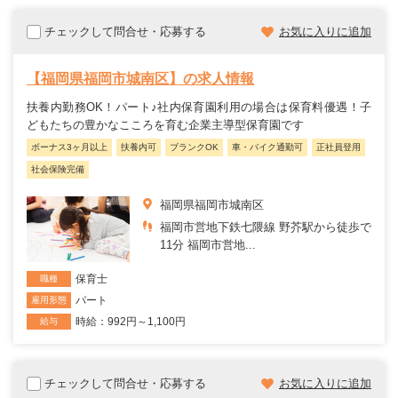
チェックして問合せ・応募する
お気に入りに追加
【福岡県福岡市城南区】の求人情報
扶養内勤務OK！パート♪社内保育園利用の場合は保育料優遇！子
どもたちの豊かなこころを育む企業主導型保育園です
ボーナス3ヶ月以上
扶養内可
ブランクOK
車・バイク通勤可
正社員登用
社会保険完備
福岡県福岡市城南区
福岡市営地下鉄七隈線 野芥駅から徒歩で
11分 福岡市営地...
保育士
職種
パート
雇用形態
時給：992円～1,100円
給与
チェックして問合せ・応募する
お気に入りに追加