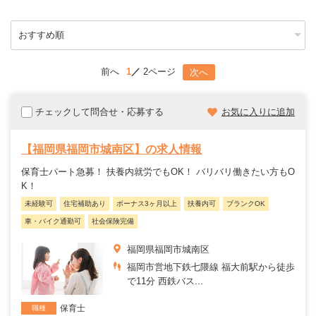
前へ
1
2ページ
次へ
チェックして問合せ・応募する
お気に入りに追加
【福岡県福岡市城南区】の求人情報
保育士パート急募！ 扶養内就労でもOK！ バリバリ働きたい方もO
K！
未経験可
住宅補助あり
ボーナス3ヶ月以上
扶養内可
ブランクOK
車・バイク通勤可
社会保険完備
福岡県福岡市城南区
福岡市営地下鉄七隈線 福大前駅から徒歩
で11分 西鉄バス...
保育士
職種