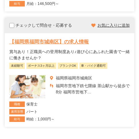
月給：146,500円～
給与
チェックして問合せ・応募する
お気に入りに追加
【福岡県福岡市城南区】の求人情報
賞与あり！正職員への登用制度あり♪遊び心にあふれた園舎で一緒
に働きませんか？
未経験可
ボーナス3ヶ月以上
ブランクOK
車・バイク通勤可
福岡県福岡市城南区
福岡市営地下鉄七隈線 茶山駅から徒歩で
8分 福岡市営地下...
保育士
職種
パート
雇用形態
時給：1,000円～
給与