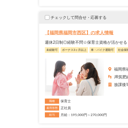
チェックして問合せ・応募する
【福岡県福岡市西区】の求人情報
週休2日制◎経験不問☆保育士資格が活かせる
未経験可
ボーナス3ヶ月以上
車・バイク通勤可
社会保
福岡県
JR筑肥
放課後
保育士
職種
正社員
雇用形態
月給：195,000円～270,000円
給与