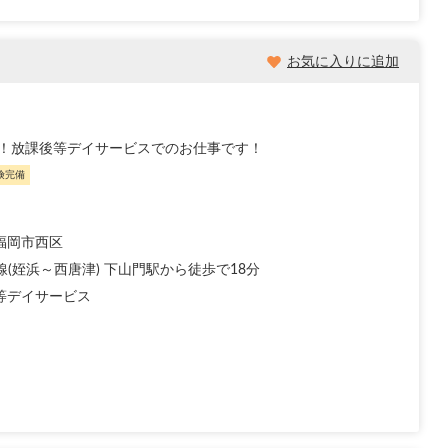
お気に入りに追加
！放課後等デイサービスでのお仕事です！
険完備
福岡市西区
線(姪浜～西唐津) 下山門駅から徒歩で18分
等デイサービス