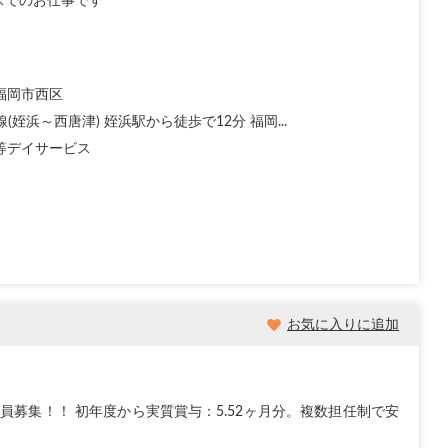
スでのお仕事です
福岡市西区
線(姪浜～西唐津) 姪浜駅から徒歩で12分 福岡...
等デイサービス
お気に入りに追加
員募集！！ 初年度から実質賞与：5.52ヶ月分。複数担任制で安