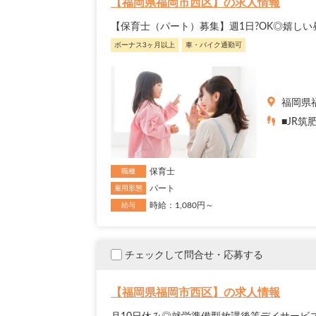
【福岡県福岡市西区】の求人情報
【保育士（パート）募集】週1日?OK◎嬉し
ボーナス3ヶ月以上
車・バイク通勤可
福岡県
■JR筑
保育士
職種
パート
雇用形態
時給：1,080円～
給与
チェックして問合せ・応募する
【福岡県福岡市西区】の求人情報