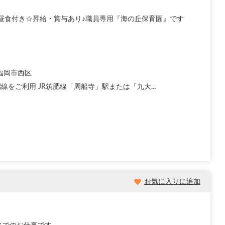
い昼食付き☆昇給・賞与あり♪職員専用『海の丘保育園』です
福岡市西区
肥線をご利用 JR筑肥線「周船寺」駅または「九大...
お気に入りに追加