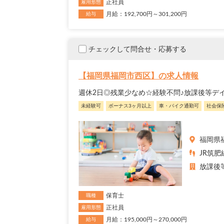
正社員
雇用形態
月給：192,700円～301,200円
給与
チェックして問合せ・応募する
【福岡県福岡市西区】の求人情報
週休2日◎残業少なめ☆経験不問♪放課後等デ
未経験可
ボーナス3ヶ月以上
車・バイク通勤可
社会保
福岡県
JR筑肥
放課後
保育士
職種
正社員
雇用形態
月給：195,000円～270,000円
給与