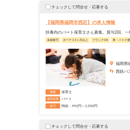
チェックして問合せ・応募する
【福岡県福岡市西区】の求人情報
扶養内のパート保育士さん募集。賞与2回、一
未経験可
ボーナス3ヶ月以上
ブランクOK
車・バイク通
福岡県
西鉄バ
保育士
職種
パート
雇用形態
時給：992円～1,050円
給与
チェックして問合せ・応募する