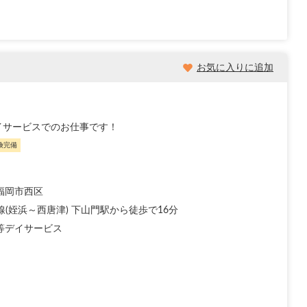
お気に入りに追加
イサービスでのお仕事です！
険完備
福岡市西区
線(姪浜～西唐津) 下山門駅から徒歩で16分
等デイサービス