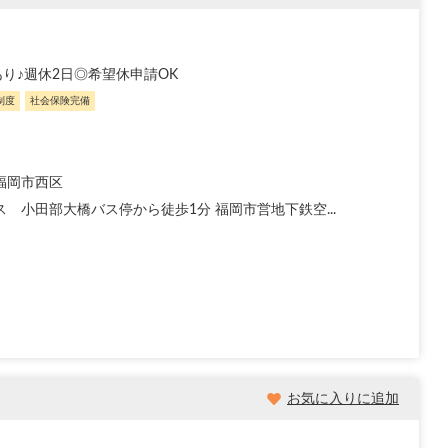
り♪週休2日◎希望休申請OK
制度
社会保険完備
福岡市西区
ス 小田部大橋バス停から徒歩1分 福岡市営地下鉄空...
お気に入りに追加