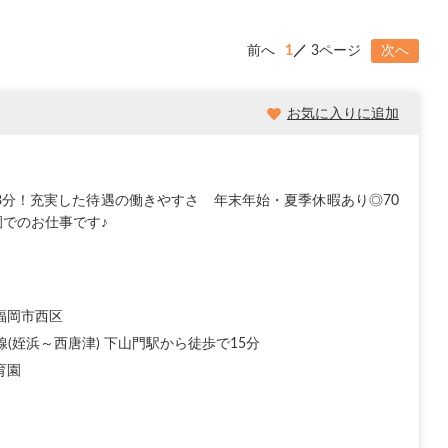
前へ
1
3ページ
次へ
お気に入りに追加
8分！充実した待遇の働きやすさ 年末年始・夏季休暇あり◎70
でのお仕事です♪
福岡市西区
線(姪浜～西唐津) 下山門駅から徒歩で15分
育園