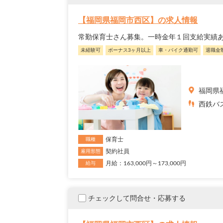
【福岡県福岡市西区】の求人情報
常勤保育士さん募集。一時金年１回支給実績あ
未経験可
ボーナス3ヶ月以上
車・バイク通勤可
退職金
福岡県
西鉄バ
保育士
職種
契約社員
雇用形態
月給：163,000円～173,000円
給与
チェックして問合せ・応募する