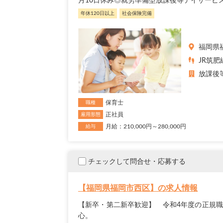
月10日休み◎就労準備型放課後等デイサービ
年休120日以上
社会保険完備
福岡県
JR筑肥
放課後
保育士
職種
正社員
雇用形態
月給：210,000円～280,000円
給与
チェックして問合せ・応募する
【福岡県福岡市西区】の求人情報
【新卒・第二新卒歓迎】 令和4年度の正規職
心。