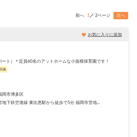
前へ
1
2ページ
次へ
お気に入りに追加
(パート）＊定員60名のアットホームな小規模保育園です！
完備
福岡市博多区
地下鉄空港線 東比恵駅から徒歩で5分 福岡市営地...