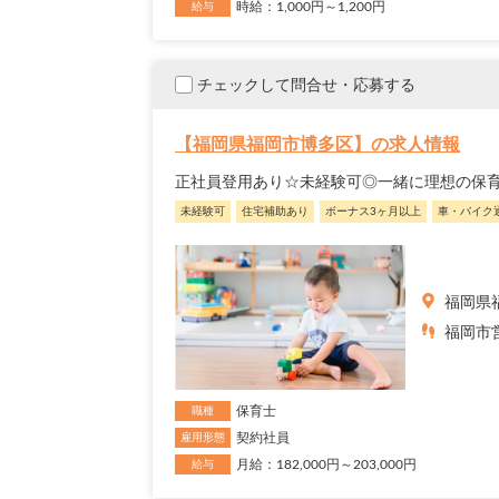
時給：1,000円～1,200円
給与
チェックして問合せ・応募する
【福岡県福岡市博多区】の求人情報
正社員登用あり☆未経験可◎一緒に理想の保
未経験可
住宅補助あり
ボーナス3ヶ月以上
車・バイク
福岡県
福岡市営
保育士
職種
契約社員
雇用形態
月給：182,000円～203,000円
給与