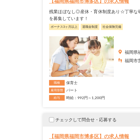
【福岡県福岡市博多区】の求人情報
残業ほぼなし◎産休・育休制度あり☆丁寧な
を募集しています！
ボーナス3ヶ月以上
退職金制度
社会保険完備
福岡県
福岡市営
保育士
職種
パート
雇用形態
時給：992円～1,200円
給与
チェックして問合せ・応募する
【福岡県福岡市博多区】の求人情報