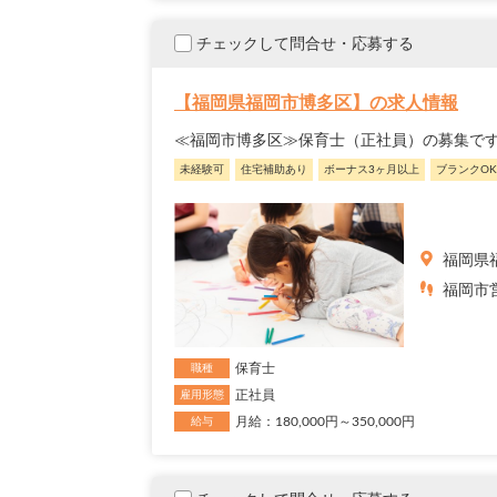
チェックして問合せ・応募する
【福岡県福岡市博多区】の求人情報
≪福岡市博多区≫保育士（正社員）の募集です
未経験可
住宅補助あり
ボーナス3ヶ月以上
ブランクOK
福岡県
福岡市営
保育士
職種
正社員
雇用形態
月給：180,000円～350,000円
給与