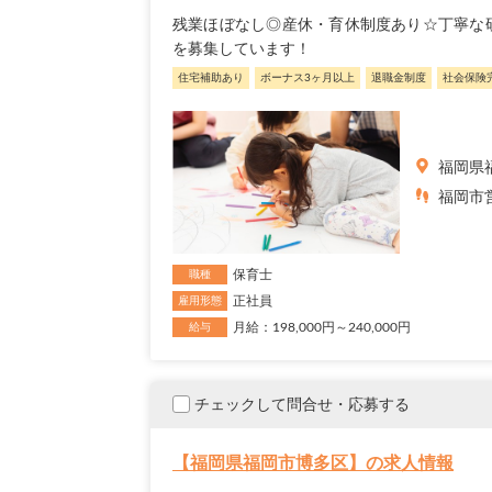
残業ほぼなし◎産休・育休制度あり☆丁寧な
を募集しています！
住宅補助あり
ボーナス3ヶ月以上
退職金制度
社会保険
福岡県
福岡市営
保育士
職種
正社員
雇用形態
月給：198,000円～240,000円
給与
チェックして問合せ・応募する
【福岡県福岡市博多区】の求人情報