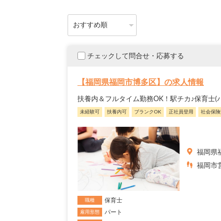
チェックして問合せ・応募する
【福岡県福岡市博多区】の求人情報
扶養内＆フルタイム勤務OK！駅チカ♪保育士
未経験可
扶養内可
ブランクOK
正社員登用
社会保険
福岡県
福岡市営
保育士
職種
パート
雇用形態