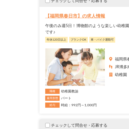
チェックして問合せ・応募する
【福岡県春日市】の求人情報
午後のみ週5日！博物館のような楽しい幼稚
です♪
年休120日以上
ブランクOK
車・バイク通勤可
福岡県
JR博多
幼稚園
幼稚園教諭
職種
パート
雇用形態
時給：992円～1,000円
給与
チェックして問合せ・応募する