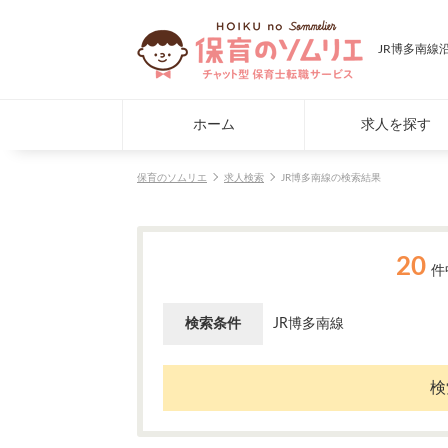
JR博多南線
ホーム
求人を探す
保育のソムリエ
求人検索
JR博多南線の検索結果
20
件
検索条件
JR博多南線
検