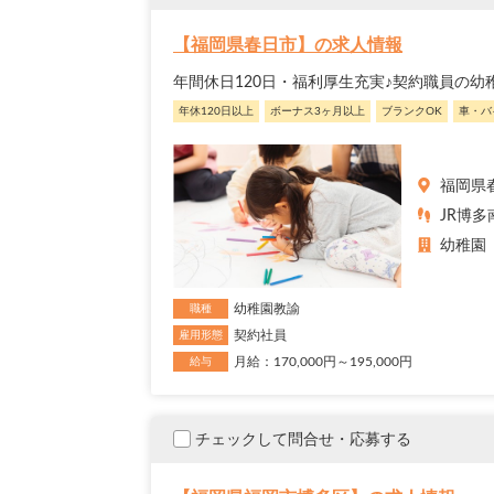
【福岡県春日市】の求人情報
年間休日120日・福利厚生充実♪契約職員の
年休120日以上
ボーナス3ヶ月以上
ブランクOK
車・バ
福岡県
JR博多
幼稚園
幼稚園教諭
職種
契約社員
雇用形態
月給：170,000円～195,000円
給与
チェックして問合せ・応募する