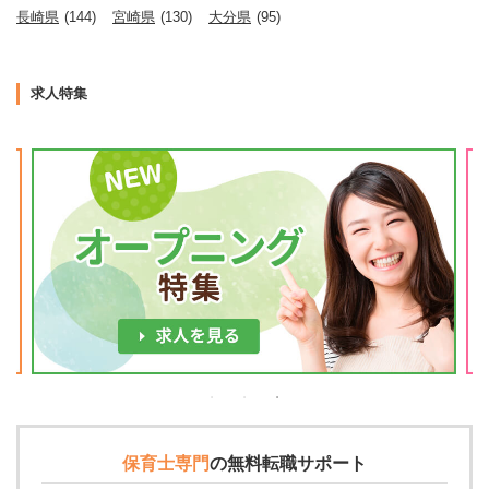
長崎県
(144)
宮崎県
(130)
大分県
(95)
求人特集
保育士専門
の
無料転職サポート