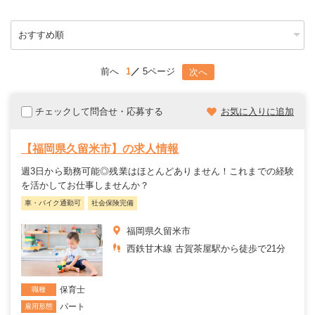
前へ
1
5ページ
次へ
チェックして問合せ・応募する
お気に入りに追加
【福岡県久留米市】の求人情報
週3日から勤務可能◎残業はほとんどありません！これまでの経験
を活かしてお仕事しませんか？
車・バイク通勤可
社会保険完備
福岡県久留米市
西鉄甘木線 古賀茶屋駅から徒歩で21分
保育士
職種
パート
雇用形態