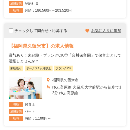
契約社員
雇用形態
月給：186,560円～203,520円
給与
チェックして問合せ・応募する
お気に入りに追加
【福岡県久留米市】の求人情報
賞与あり！未経験・ブランクOK◎「合川保育園」で保育士として
活躍しませんか？
未経験可
ボーナス3ヶ月以上
ブランクOK
福岡県久留米市
ゆふ高原線 久留米大学前駅から徒歩で1
3分 ゆふ高原線 ...
保育士
職種
パート
雇用形態
時給：1,100円～
給与