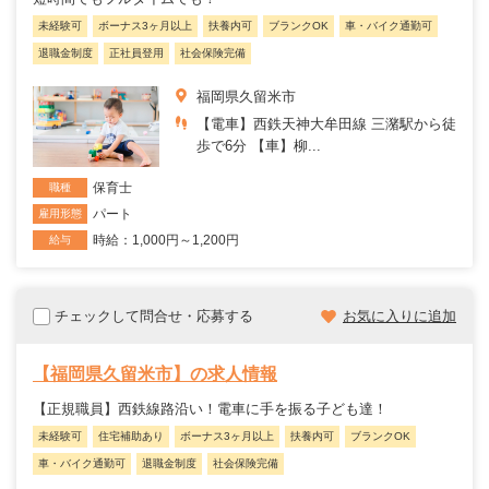
未経験可
ボーナス3ヶ月以上
扶養内可
ブランクOK
車・バイク通勤可
退職金制度
正社員登用
社会保険完備
福岡県久留米市
【電車】西鉄天神大牟田線 三潴駅から徒
歩で6分 【車】柳...
保育士
職種
パート
雇用形態
時給：1,000円～1,200円
給与
チェックして問合せ・応募する
お気に入りに追加
【福岡県久留米市】の求人情報
【正規職員】西鉄線路沿い！電車に手を振る子ども達！
未経験可
住宅補助あり
ボーナス3ヶ月以上
扶養内可
ブランクOK
車・バイク通勤可
退職金制度
社会保険完備