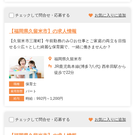
チェックして問合せ・応募する
お気に入りに追加
【福岡県久留米市】の求人情報
【久留米市三潴町】午前勤務のみ◎お仕事とご家庭の両立を目指
せる☆広々とした綺麗な保育園で、一緒に働きませんか？
福岡県久留米市
JR鹿児島本線(博多?八代) 西牟田駅から
徒歩で22分
保育士
職種
パート
雇用形態
時給：992円～1,200円
給与
チェックして問合せ・応募する
お気に入りに追加