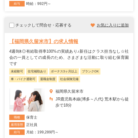
時給：992円～
給与
チェックして問合せ・応募する
お気に入りに追加
【福岡県久留米市】の求人情報
4週8休◎有給取得率100%の実績あり♪新任はクラス担当なし☆社
会の一員としての成長のため、さまざまな活動に取り組む保育園
です
未経験可
住宅補助あり
ボーナス3ヶ月以上
ブランクOK
車・バイク通勤可
退職金制度
社会保険完備
福岡県久留米市
JR鹿児島本線(博多～八代) 荒木駅から徒
歩で18分
保育士
職種
正社員
雇用形態
月給：199,289円～
給与