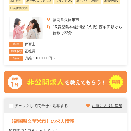
未経験可
ボーナス3ヶ月以上
ブランクOK
車・バイク通勤可
退職金制度
社会保険完備
福岡県久留米市
JR鹿児島本線(博多?八代) 西牟田駅から
徒歩で22分
保育士
職種
正社員
雇用形態
月給：160,000円～
給与
チェックして問合せ・応募する
お気に入りに追加
【福岡県久留米市】の求人情報
短時間でもフルタイムでも！