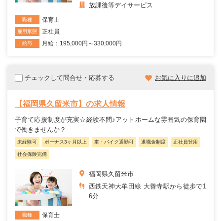
放課後等デイサービス
保育士
職種
正社員
雇用形態
月給：195,000円～330,000円
給与
チェックして問合せ・応募する
お気に入りに追加
【福岡県久留米市】の求人情報
子育て応援制度が充実☆経験不問♪アットホームな雰囲気の保育園
で働きませんか？
未経験可
ボーナス3ヶ月以上
車・バイク通勤可
退職金制度
正社員登用
社会保険完備
福岡県久留米市
西鉄天神大牟田線 大善寺駅から徒歩で1
6分
保育士
職種