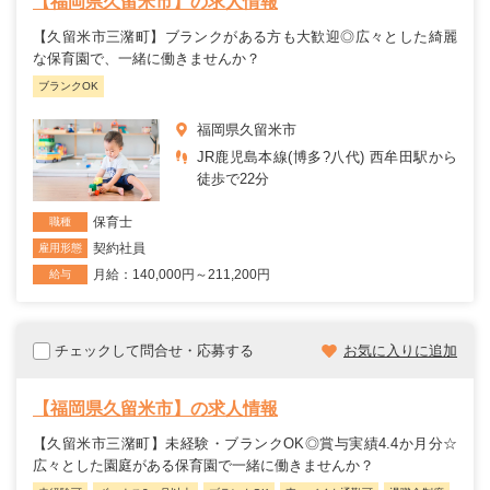
【福岡県久留米市】の求人情報
【久留米市三潴町】ブランクがある方も大歓迎◎広々とした綺麗
な保育園で、一緒に働きませんか？
ブランクOK
福岡県久留米市
JR鹿児島本線(博多?八代) 西牟田駅から
徒歩で22分
保育士
職種
契約社員
雇用形態
月給：140,000円～211,200円
給与
チェックして問合せ・応募する
お気に入りに追加
【福岡県久留米市】の求人情報
【久留米市三潴町】未経験・ブランクOK◎賞与実績4.4か月分☆
広々とした園庭がある保育園で一緒に働きませんか？