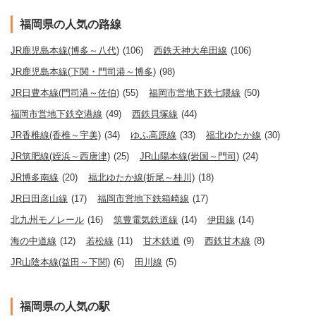
福岡県の人気の路線
JR鹿児島本線(博多～八代)
(106)
西鉄天神大牟田線
(106)
JR鹿児島本線(下関・門司港～博多)
(98)
JR日豊本線(門司港～佐伯)
(55)
福岡市営地下鉄七隈線
(50)
福岡市営地下鉄空港線
(49)
西鉄貝塚線
(44)
JR香椎線(香椎～宇美)
(34)
ゆふ高原線
(33)
福北ゆたか線
(30)
JR筑肥線(姪浜～西唐津)
(25)
JR山陽本線(岩国～門司)
(24)
JR博多南線
(20)
福北ゆたか線(折尾～桂川)
(18)
JR日田彦山線
(17)
福岡市営地下鉄箱崎線
(17)
北九州モノレール
(16)
筑豊電気鉄道線
(14)
伊田線
(14)
海の中道線
(12)
若松線
(11)
甘木鉄道
(9)
西鉄甘木線
(8)
JR山陰本線(益田～下関)
(6)
田川線
(5)
福岡県の人気の駅