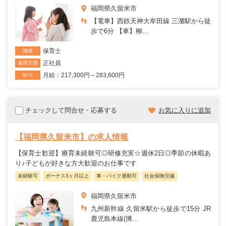
福岡県久留米市
【電車】西鉄天神大牟田線 三潴駅から徒
歩で6分 【車】柳...
保育士
職種
正社員
雇用形態
月給：217,300円～283,600円
給与
チェックして問合せ・応募する
お気に入りに追加
【福岡県久留米市】の求人情報
【保育士歓迎】療育未経験可◎研修充実☆週休2日◎季節の休暇あ
り♪子どもが好きな方大歓迎のお仕事です
未経験可
ボーナス3ヶ月以上
車・バイク通勤可
社会保険完備
福岡県久留米市
九州新幹線 久留米駅から徒歩で15分 JR
鹿児島本線(博...