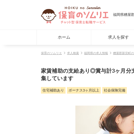
福岡県糟屋郡
ホーム
求人を探す
保育のソムリエ
求人検索
福岡県の求人情報
糟屋郡新宮町の
家賃補助の支給あり◎賞与計3ヶ月分
集しています
住宅補助あり
ボーナス3ヶ月以上
社会保険完備