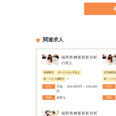
関連求人
福岡県糟屋郡新宮町
の求人
未経験可
ボーナス3ヶ月以上
住宅補助
...
車・バイク通勤可
車・バイ
月給：200,000円～230,000
給与
給与
円
保育士
職種
職種
福岡県糟屋郡新宮町