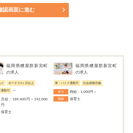
福岡県糟屋郡新宮町
福岡県糟屋郡新宮町
の求人
の求人
あり
ボーナス3ヶ月以上
車・バイク通勤可
社会保険完備
...
ク通勤可
時給：1,000円～
給与
保育士
月給：189,400円～192,000
職種
円
保育士