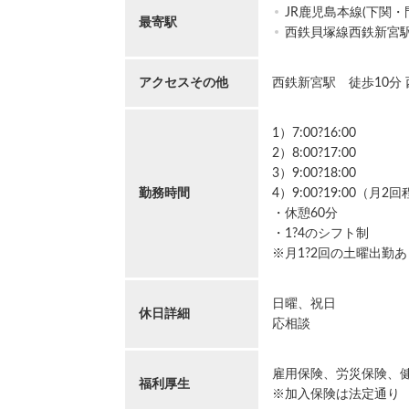
JR鹿児島本線(下関
最寄駅
西鉄貝塚線西鉄新宮
アクセスその他
西鉄新宮駅 徒歩10分
1）7:00?16:00
2）8:00?17:00
3）9:00?18:00
勤務時間
4）9:00?19:00（月2
・休憩60分
・1?4のシフト制
※月1?2回の土曜出勤あ
日曜、祝日
休日詳細
応相談
雇用保険、労災保険、
福利厚生
※加入保険は法定通り