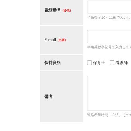
電話番号
（必須）
半角数字10～11桁で入力
E-mail
（必須）
半角英数字記号で入力して
保持資格
保育士
看護師
備考
連絡希望時間・方法、その