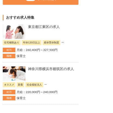
おすすめ求人特集
東京都江東区の求人
...
住宅補助あり
年休120日以上
産休育休制度
月給：260,400円～327,500円
給与
保育士
職種
神奈川県横浜市都筑区の求人
...
オススメ
新着
社会福祉法人
月給：220,000円～240,000円
給与
保育士
職種