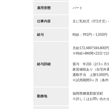
雇用形態
パート
仕事内容
主に乳幼児（0?2才児
給与
時給：992円～1,050円
月給172,480?184,800円
※時給×8時間×22日で
給与詳細
賞与 年2回（計3ヶ月分
家賃補助あり（自宅外
通勤手当 上限5,000
※試用期間3ヶ月（条件
福岡県糟屋郡新宮町
勤務地
※詳しくはお問い合わ