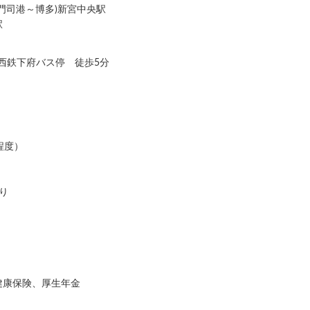
・門司港～博多)新宮中央駅
駅
 西鉄下府バス停 徒歩5分
回程度）
り
健康保険、厚生年金