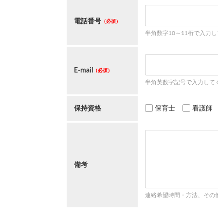
電話番号
（必須）
半角数字10～11桁で入力
E-mail
（必須）
半角英数字記号で入力して
保持資格
保育士
看護師
備考
連絡希望時間・方法、その