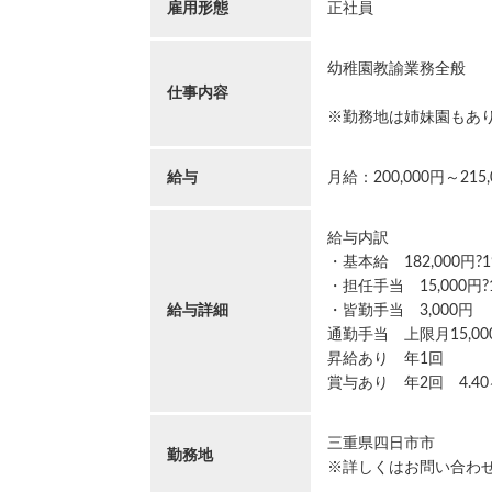
雇用形態
正社員
幼稚園教諭業務全般
仕事内容
※勤務地は姉妹園もあ
給与
月給：200,000円～215,
給与内訳
・基本給 182,000円?19
・担任手当 15,000円?1
給与詳細
・皆勤手当 3,000円
通勤手当 上限月15,00
昇給あり 年1回
賞与あり 年2回 4.4
三重県四日市市
勤務地
※詳しくはお問い合わ