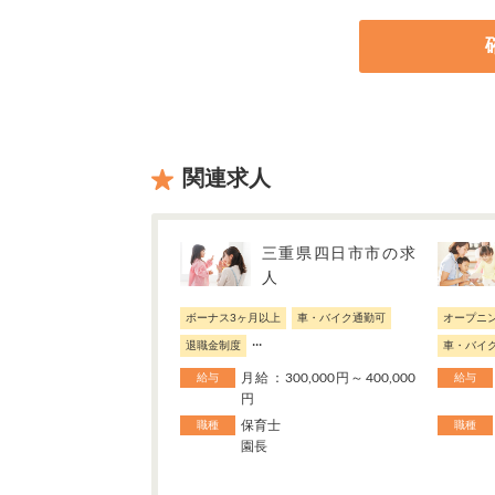
関連求人
三重県四日市市の求
人
ボーナス3ヶ月以上
車・バイク通勤可
オープニ
...
退職金制度
車・バイ
月給：300,000円～400,000
給与
給与
円
保育士
職種
職種
園長