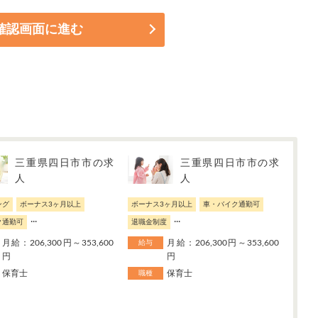
三重県四日市市の求
三重県四日市市の求
人
人
ング
ボーナス3ヶ月以上
ボーナス3ヶ月以上
車・バイク通勤可
...
...
ク通勤可
退職金制度
月給：206,300円～353,600
月給：206,300円～353,600
給与
円
円
保育士
保育士
職種