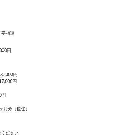
り要相談
000円
5,000円
7,000円
0円
0ヶ月分（担任）
せください