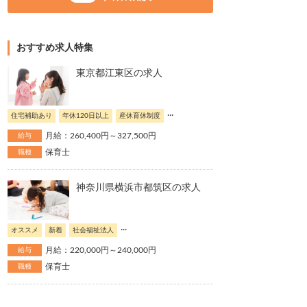
おすすめ求人特集
東京都江東区の求人
...
住宅補助あり
年休120日以上
産休育休制度
月給：260,400円～327,500円
給与
保育士
職種
神奈川県横浜市都筑区の求人
...
オススメ
新着
社会福祉法人
月給：220,000円～240,000円
給与
保育士
職種