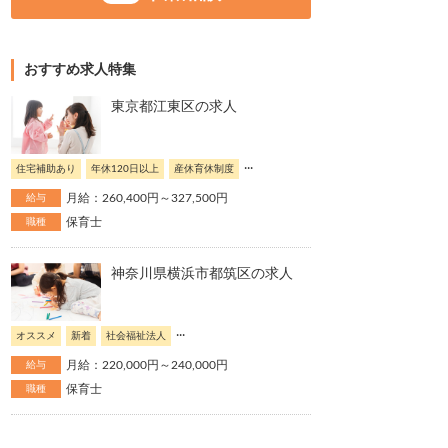
おすすめ求人特集
東京都江東区の求人
...
住宅補助あり
年休120日以上
産休育休制度
月給：260,400円～327,500円
給与
保育士
職種
神奈川県横浜市都筑区の求人
...
オススメ
新着
社会福祉法人
月給：220,000円～240,000円
給与
保育士
職種