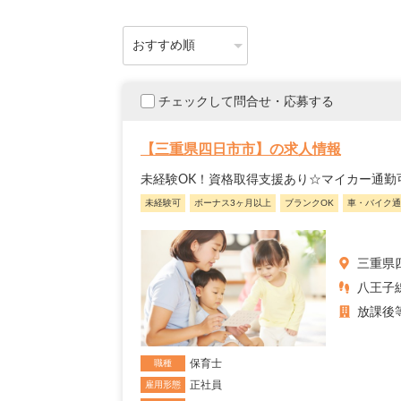
チェックして問合せ・応募する
【三重県四日市市】の求人情報
未経験OK！資格取得支援あり☆マイカー通勤
未経験可
ボーナス3ヶ月以上
ブランクOK
車・バイク通
三重県
八王子線
放課後
保育士
職種
正社員
雇用形態