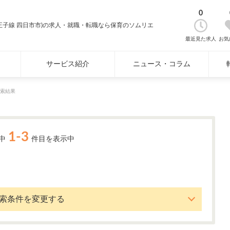
0
王子線 四日市市)の求人・就職・転職なら保育のソムリエ
最近見た求人
お気
サービス紹介
ニュース・コラム
索結果
1-3
中
件目を表示中
索条件を変更する