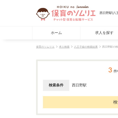
西日野駅(八
ホーム
求人を探す
保育のソムリエ
求人検索
八王子線の検索結果
西日野駅の検
3
件
検索条件
西日野駅
検