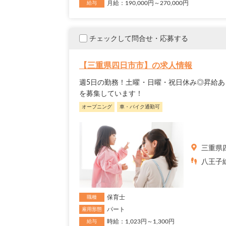
月給：190,000円～270,000円
給与
チェックして問合せ・応募する
【三重県四日市市】の求人情報
週5日の勤務！土曜・日曜・祝日休み◎昇給あ
を募集しています！
オープニング
車・バイク通勤可
三重県
八王子線
保育士
職種
パート
雇用形態
時給：1,023円～1,300円
給与