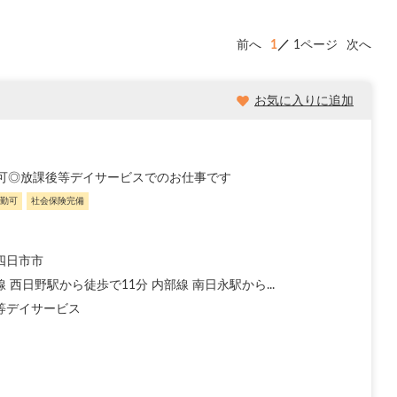
前へ
1
1ページ
次へ
お気に入りに追加
可◎放課後等デイサービスでのお仕事です
勤可
社会保険完備
四日市市
 西日野駅から徒歩で11分 内部線 南日永駅から...
等デイサービス