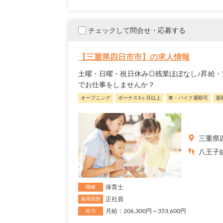
チェックして問合せ・応募する
【三重県四日市市】の求人情報
土曜・日曜・祝日休み◎残業ほぼなし♪昇給・
でお仕事をしませんか？
オープニング
ボーナス3ヶ月以上
車・バイク通勤可
退
三重県
八王子線
保育士
職種
正社員
雇用形態
月給：206,300円～353,600円
給与