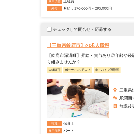
正社員
雇用形態
月給：170,000円～295,000円
給与
チェックして問合せ・応募する
【三重県鈴鹿市】の求人情報
【鈴鹿市深溝町】昇給・賞与あり◎年齢や経
り組みませんか？
未経験可
ボーナス3ヶ月以上
車・バイク通勤可
三重県
JR関西
放課後
保育士
職種
パート
雇用形態