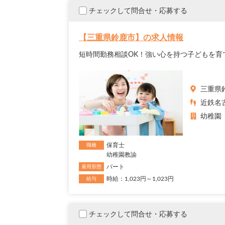
チェックして問合せ・応募する
【三重県鈴鹿市】の求人情報
短時間勤務相談OK！強い心を持つ子どもを育
三重県
近鉄名
幼稚園
保育士
職種
幼稚園教諭
パート
雇用形態
時給：1,023円～1,023円
給与
チェックして問合せ・応募する