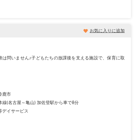
お気に入りに追加
験は問いません♪子どもたちの放課後を支える施設で、保育に取
鈴鹿市
本線(名古屋～亀山) 加佐登駅から車で8分
等デイサービス