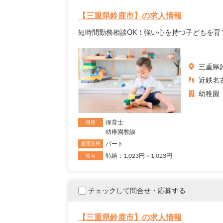
【三重県鈴鹿市】の求人情報
短時間勤務相談OK！強い心を持つ子どもを育
三重県
近鉄名
幼稚園
保育士
職種
幼稚園教諭
パート
雇用形態
時給：1,023円～1,023円
給与
チェックして問合せ・応募する
【三重県鈴鹿市】の求人情報