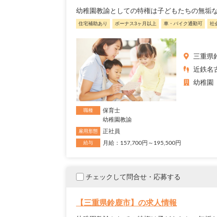
幼稚園教諭としての特権は子どもたちの無垢な
住宅補助あり
ボーナス3ヶ月以上
車・バイク通勤可
社
三重県
近鉄名
幼稚園
保育士
職種
幼稚園教諭
正社員
雇用形態
月給：157,700円～195,500円
給与
チェックして問合せ・応募する
【三重県鈴鹿市】の求人情報