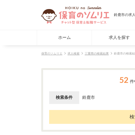
鈴鹿市の求
ホーム
求人を探す
保育のソムリエ
求人検索
三重県の検索結果
鈴鹿市の検索結
52
件
検索条件
鈴鹿市
検