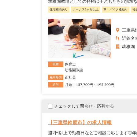
幼稚園教諭としての特権は子どもたちの無垢な
住宅補助あり
ボーナス3ヶ月以上
車・バイク通勤可
社
三重県
近鉄名
幼稚園
保育士
職種
幼稚園教諭
正社員
雇用形態
月給：157,700円～195,500円
給与
チェックして問合せ・応募する
【三重県鈴鹿市】の求人情報
週2日以上で勤務日などご相談に応じます◎年