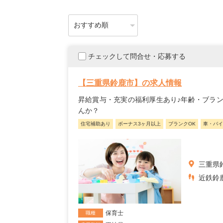
チェックして問合せ・応募する
【三重県鈴鹿市】の求人情報
昇給賞与・充実の福利厚生あり♪年齢・ブラ
んか？
住宅補助あり
ボーナス3ヶ月以上
ブランクOK
車・バイ
三重県
近鉄鈴
保育士
職種