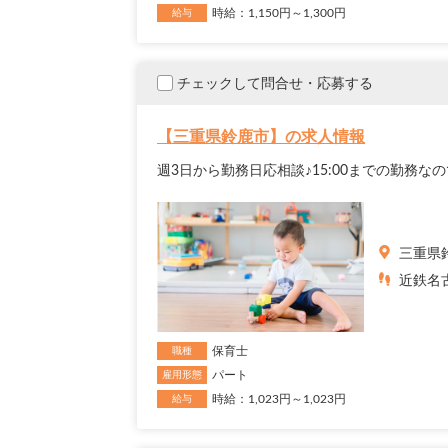
時給：1,150円～1,300円
給与
チェックして問合せ・応募する
【三重県鈴鹿市】の求人情報
週3日から勤務日応相談♪15:00までの勤務
三重県
近鉄名
保育士
職種
パート
雇用形態
時給：1,023円～1,023円
給与