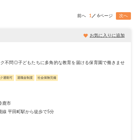
前へ
1
6ページ
次へ
お気に入りに追加
ンク不問◎子どもたちに多角的な教育を届ける保育園で働きませ
ク通勤可
退職金制度
社会保険完備
鈴鹿市
鹿線 平田町駅から徒歩で5分