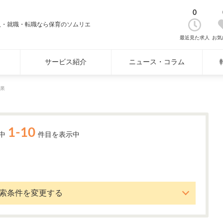
0
人・就職・転職なら保育のソムリエ
最近見た求人
お気
サービス紹介
ニュース・コラム
果
1-10
中
件目を表示中
索条件を変更する