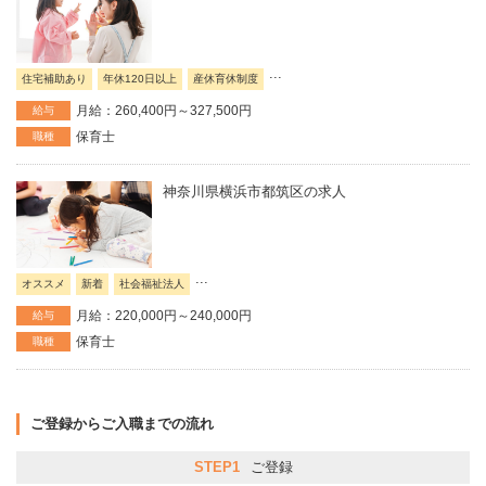
...
住宅補助あり
年休120日以上
産休育休制度
月給：260,400円～327,500円
給与
保育士
職種
神奈川県横浜市都筑区の求人
...
オススメ
新着
社会福祉法人
月給：220,000円～240,000円
給与
保育士
職種
ご登録からご入職までの流れ
STEP1
ご登録