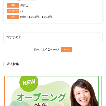
保育士
職種
パート
雇用形態
時給：1,023円～1,023円
給与
前へ
1
2ページ
次へ
求人特集