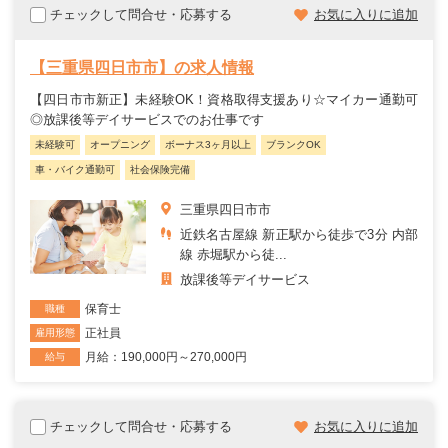
チェックして問合せ・応募する
お気に入りに追加
【三重県四日市市】の求人情報
【四日市市新正】未経験OK！資格取得支援あり☆マイカー通勤可
◎放課後等デイサービスでのお仕事です
未経験可
オープニング
ボーナス3ヶ月以上
ブランクOK
車・バイク通勤可
社会保険完備
三重県四日市市
近鉄名古屋線 新正駅から徒歩で3分 内部
線 赤堀駅から徒...
放課後等デイサービス
保育士
職種
正社員
雇用形態
月給：190,000円～270,000円
給与
チェックして問合せ・応募する
お気に入りに追加