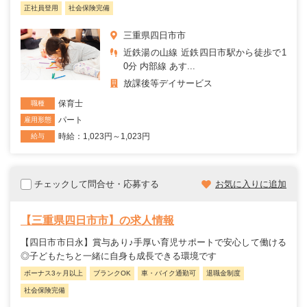
正社員登用
社会保険完備
三重県四日市市
近鉄湯の山線 近鉄四日市駅から徒歩で1
0分 内部線 あす...
放課後等デイサービス
保育士
職種
パート
雇用形態
時給：1,023円～1,023円
給与
チェックして問合せ・応募する
お気に入りに追加
【三重県四日市市】の求人情報
【四日市市日永】賞与あり♪手厚い育児サポートで安心して働ける
◎子どもたちと一緒に自身も成長できる環境です
ボーナス3ヶ月以上
ブランクOK
車・バイク通勤可
退職金制度
社会保険完備