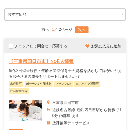
前へ
1
2ページ
次へ
チェックして問合せ・応募する
お気に入りに追加
【三重県四日市市】の求人情報
週休2日◎☆経験・年齢不問◎保育士の資格を活かして障がいのあ
るお子さまの成長をサポートしませんか？
未経験可
ボーナス3ヶ月以上
ブランクOK
車・バイク通勤可
社会保険完備
三重県四日市市
近鉄名古屋線 近鉄四日市駅から徒歩で1
0分 内部線 あす...
放課後等デイサービス