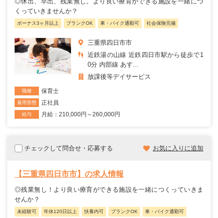
◎休出、早出、残業無し。より良い療育ができる施設を一緒につ
くっていきませんか？
ボーナス3ヶ月以上
ブランクOK
車・バイク通勤可
社会保険完備
三重県四日市市
近鉄湯の山線 近鉄四日市駅から徒歩で1
0分 内部線 あす...
放課後等デイサービス
保育士
職種
正社員
雇用形態
月給：210,000円～260,000円
給与
チェックして問合せ・応募する
お気に入りに追加
【三重県四日市市】の求人情報
◎残業無し！より良い療育ができる施設を一緒につくっていきま
せんか？
未経験可
年休120日以上
扶養内可
ブランクOK
車・バイク通勤可