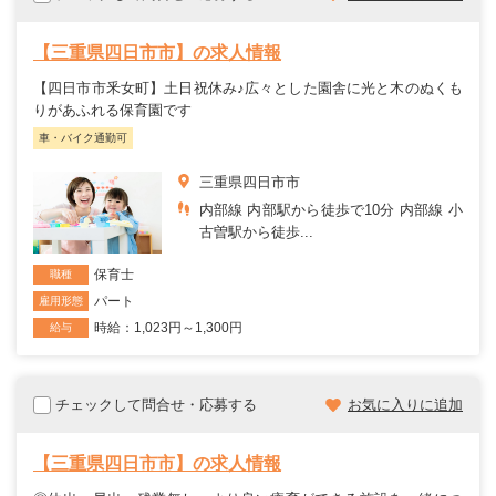
【三重県四日市市】の求人情報
【四日市市釆女町】土日祝休み♪広々とした園舎に光と木のぬくも
りがあふれる保育園です
車・バイク通勤可
三重県四日市市
内部線 内部駅から徒歩で10分 内部線 小
古曽駅から徒歩...
保育士
職種
パート
雇用形態
時給：1,023円～1,300円
給与
チェックして問合せ・応募する
お気に入りに追加
【三重県四日市市】の求人情報