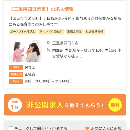
【三重県四日市市】の求人情報
【四日市市釆女町】土日祝休み♪昇給・賞与あり◎自然豊かな場所
にある保育園でのお仕事です
ボーナス3ヶ月以上
車・バイク通勤可
退職金制度
社会保険完備
三重県四日市市
内部線 内部駅から徒歩で10分 内部線 小
古曽駅から徒歩...
保育士
職種
正社員
雇用形態
月給：206,300円～353,600円
給与
チェックして問合せ・応募する
お気に入りに追加