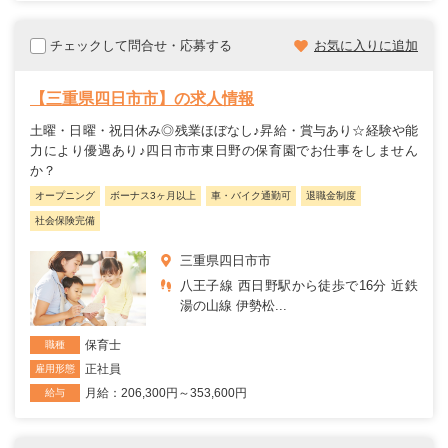
チェックして問合せ・応募する
お気に入りに追加
【三重県四日市市】の求人情報
土曜・日曜・祝日休み◎残業ほぼなし♪昇給・賞与あり☆経験や能
力により優遇あり♪四日市市東日野の保育園でお仕事をしません
か？
オープニング
ボーナス3ヶ月以上
車・バイク通勤可
退職金制度
社会保険完備
三重県四日市市
八王子線 西日野駅から徒歩で16分 近鉄
湯の山線 伊勢松...
保育士
職種
正社員
雇用形態
月給：206,300円～353,600円
給与