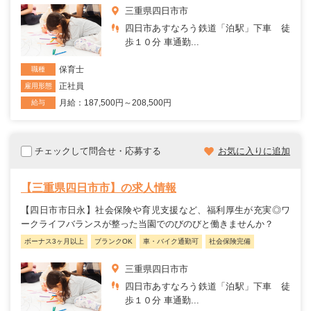
三重県四日市市
四日市あすなろう鉄道「泊駅」下車 徒
歩１０分 車通勤...
保育士
職種
正社員
雇用形態
月給：187,500円～208,500円
給与
チェックして問合せ・応募する
お気に入りに追加
【三重県四日市市】の求人情報
【四日市市日永】社会保険や育児支援など、福利厚生が充実◎ワ
ークライフバランスが整った当園でのびのびと働きませんか？
ボーナス3ヶ月以上
ブランクOK
車・バイク通勤可
社会保険完備
三重県四日市市
四日市あすなろう鉄道「泊駅」下車 徒
歩１０分 車通勤...