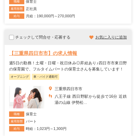
保育士
職種
正社員
雇用形態
月給：190,000円～270,000円
給与
チェックして問合せ・応募する
お気に入りに追加
【三重県四日市市】の求人情報
週5日の勤務！土曜・日曜・祝日休み◎昇給あり♪四日市市東日野
の保育園で、フルタイムパートの保育士さんを募集しています！
オープニング
車・バイク通勤可
三重県四日市市
八王子線 西日野駅から徒歩で16分 近鉄
湯の山線 伊勢松...
保育士
職種
パート
雇用形態
時給：1,023円～1,300円
給与