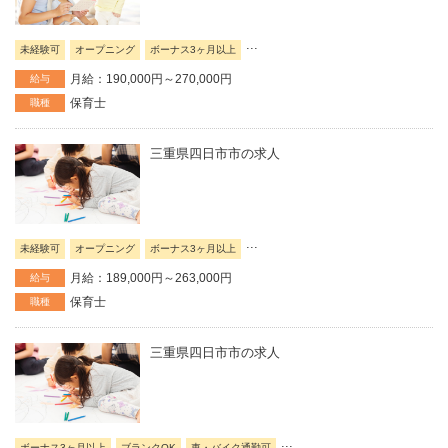
...
未経験可
オープニング
ボーナス3ヶ月以上
月給：190,000円～270,000円
給与
保育士
職種
三重県四日市市の求人
...
未経験可
オープニング
ボーナス3ヶ月以上
月給：189,000円～263,000円
給与
保育士
職種
三重県四日市市の求人
...
ボーナス3ヶ月以上
ブランクOK
車・バイク通勤可