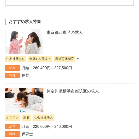
おすすめ求人特集
東京都江東区の求人
...
住宅補助あり
年休120日以上
産休育休制度
月給：260,400円～327,500円
給与
保育士
職種
神奈川県横浜市都筑区の求人
...
オススメ
新着
社会福祉法人
月給：220,000円～240,000円
給与
保育士
職種