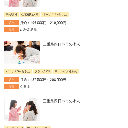
...
未経験可
住宅補助あり
ボーナス3ヶ月以上
月給：196,000円～210,000円
給与
幼稚園教諭
職種
三重県四日市市の求人
...
ボーナス3ヶ月以上
ブランクOK
車・バイク通勤可
月給：187,500円～208,500円
給与
保育士
職種
三重県四日市市の求人