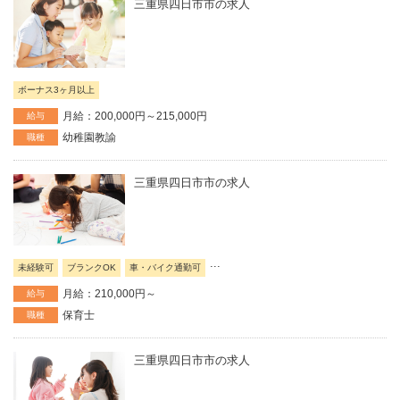
三重県四日市市の求人
ボーナス3ヶ月以上
月給：200,000円～215,000円
給与
幼稚園教諭
職種
三重県四日市市の求人
...
未経験可
ブランクOK
車・バイク通勤可
月給：210,000円～
給与
保育士
職種
三重県四日市市の求人