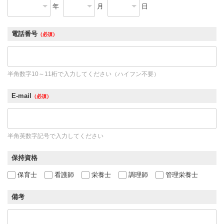
年
月
日
電話番号
（必須）
半角数字10～11桁で入力してください（ハイフン不要）
E-mail
（必須）
半角英数字記号で入力してください
保持資格
保育士
看護師
栄養士
調理師
管理栄養士
備考