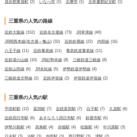
員弁郡東員町
(2)
いなべ市
(1)
志摩市
(1)
北牟婁郡紀北町
(1)
三重県の人気の路線
近鉄大阪線
(152)
近鉄名古屋線
(73)
JR草津線
(40)
JR関西本線(名古屋～亀山)
(32)
近鉄鈴鹿線
(22)
内部線
(16)
八王子線
(11)
近鉄養老線
(11)
養老鉄道養老線
(11)
近鉄湯の山線
(10)
JR紀勢本線
(8)
三岐鉄道三岐線
(8)
近鉄山田線
(6)
JR名松線
(5)
伊勢鉄道伊勢線
(4)
三岐鉄道北勢線
(2)
近鉄伊賀線
(2)
伊賀鉄道伊賀線
(2)
三重県の人気の駅
平田町駅
(12)
富田駅
(7)
近鉄富田駅
(7)
白子駅
(7)
久居駅
(6)
近鉄四日市駅
(6)
あすなろう四日市駅
(6)
鈴鹿市駅
(6)
伊勢川島駅
(4)
高角駅
(4)
赤堀駅
(4)
松阪駅
(4)
中川原駅
(3)
日永駅
(3)
泊駅
(3)
内部駅
(3)
西日野駅
(3)
津駅
(2)