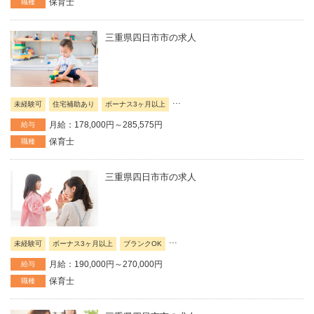
保育士
職種
三重県四日市市の求人
...
未経験可
住宅補助あり
ボーナス3ヶ月以上
月給：178,000円～285,575円
給与
保育士
職種
三重県四日市市の求人
...
未経験可
ボーナス3ヶ月以上
ブランクOK
月給：190,000円～270,000円
給与
保育士
職種