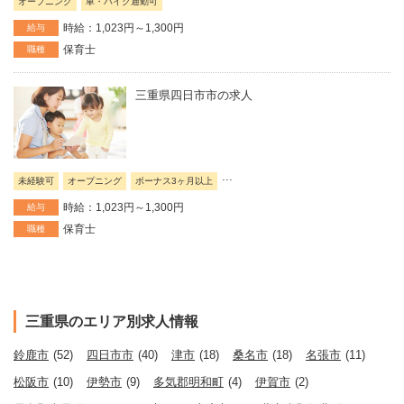
オープニング
車・バイク通勤可
時給：1,023円～1,300円
給与
保育士
職種
三重県四日市市の求人
...
未経験可
オープニング
ボーナス3ヶ月以上
時給：1,023円～1,300円
給与
保育士
職種
三重県のエリア別求人情報
鈴鹿市
(52)
四日市市
(40)
津市
(18)
桑名市
(18)
名張市
(11)
松阪市
(10)
伊勢市
(9)
多気郡明和町
(4)
伊賀市
(2)