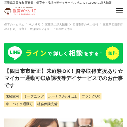
三重県四日市市 正社員・保育士・放課後等デイサービス 求人ID：18000 の求人情報
保育のソムリエ
求人検索
三重県の求人情報
四日市市の求人情報
三重県四日市市
の正社員・保育士・放課後等デイサービスの求人情報
【四日市市新正】未経験OK！資格取得支援あり☆
マイカー通勤可◎放課後等デイサービスでのお仕事
です
未経験可
オープニング
ボーナス3ヶ月以上
ブランクOK
車・バイク通勤可
社会保険完備