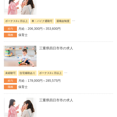
...
ボーナス3ヶ月以上
車・バイク通勤可
退職金制度
月給：206,300円～353,600円
給与
保育士
職種
三重県四日市市の求人
...
未経験可
住宅補助あり
ボーナス3ヶ月以上
月給：178,000円～285,575円
給与
保育士
職種
三重県四日市市の求人