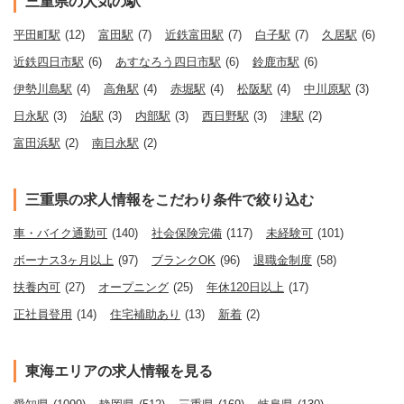
三重県の人気の駅
平田町駅
(12)
富田駅
(7)
近鉄富田駅
(7)
白子駅
(7)
久居駅
(6)
近鉄四日市駅
(6)
あすなろう四日市駅
(6)
鈴鹿市駅
(6)
伊勢川島駅
(4)
高角駅
(4)
赤堀駅
(4)
松阪駅
(4)
中川原駅
(3)
日永駅
(3)
泊駅
(3)
内部駅
(3)
西日野駅
(3)
津駅
(2)
富田浜駅
(2)
南日永駅
(2)
三重県の求人情報をこだわり条件で絞り込む
車・バイク通勤可
(140)
社会保険完備
(117)
未経験可
(101)
ボーナス3ヶ月以上
(97)
ブランクOK
(96)
退職金制度
(58)
扶養内可
(27)
オープニング
(25)
年休120日以上
(17)
正社員登用
(14)
住宅補助あり
(13)
新着
(2)
東海エリアの求人情報を見る