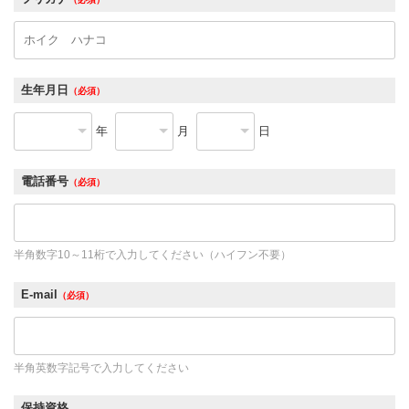
生年月日
（必須）
年
月
日
電話番号
（必須）
半角数字10～11桁で入力してください（ハイフン不要）
E-mail
（必須）
半角英数字記号で入力してください
保持資格