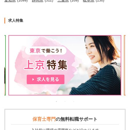
愛知県
(1099)
静岡県
(512)
三重県
(169)
岐阜県
(130)
求人特集
保育士専門
の
無料転職サポート