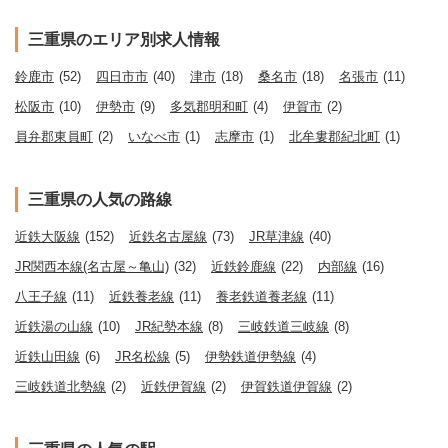
三重県のエリア別求人情報
鈴鹿市
(52)
四日市市
(40)
津市
(18)
桑名市
(18)
名張市
(11)
松阪市
(10)
伊勢市
(9)
多気郡明和町
(4)
伊賀市
(2)
員弁郡東員町
(2)
いなべ市
(1)
志摩市
(1)
北牟婁郡紀北町
(1)
三重県の人気の路線
近鉄大阪線
(152)
近鉄名古屋線
(73)
JR草津線
(40)
JR関西本線(名古屋～亀山)
(32)
近鉄鈴鹿線
(22)
内部線
(16)
八王子線
(11)
近鉄養老線
(11)
養老鉄道養老線
(11)
近鉄湯の山線
(10)
JR紀勢本線
(8)
三岐鉄道三岐線
(8)
近鉄山田線
(6)
JR名松線
(5)
伊勢鉄道伊勢線
(4)
三岐鉄道北勢線
(2)
近鉄伊賀線
(2)
伊賀鉄道伊賀線
(2)