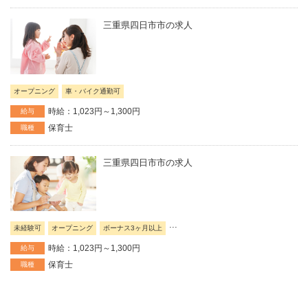
三重県四日市市の求人
オープニング
車・バイク通勤可
時給：1,023円～1,300円
給与
保育士
職種
三重県四日市市の求人
...
未経験可
オープニング
ボーナス3ヶ月以上
時給：1,023円～1,300円
給与
保育士
職種