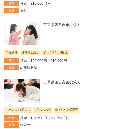
月給：210,000円～
給与
保育士
職種
三重県四日市市の求人
...
未経験可
住宅補助あり
ボーナス3ヶ月以上
月給：196,000円～210,000円
給与
幼稚園教諭
職種
三重県四日市市の求人
...
ボーナス3ヶ月以上
ブランクOK
車・バイク通勤可
月給：187,500円～208,500円
給与
保育士
職種