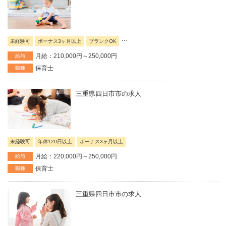
...
未経験可
ボーナス3ヶ月以上
ブランクOK
月給：210,000円～250,000円
給与
保育士
職種
三重県四日市市の求人
...
未経験可
年休120日以上
ボーナス3ヶ月以上
月給：220,000円～250,000円
給与
保育士
職種
三重県四日市市の求人