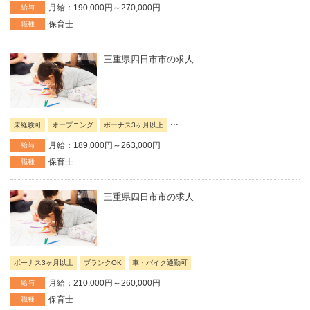
月給：190,000円～270,000円
給与
保育士
職種
三重県四日市市の求人
...
未経験可
オープニング
ボーナス3ヶ月以上
月給：189,000円～263,000円
給与
保育士
職種
三重県四日市市の求人
...
ボーナス3ヶ月以上
ブランクOK
車・バイク通勤可
月給：210,000円～260,000円
給与
保育士
職種