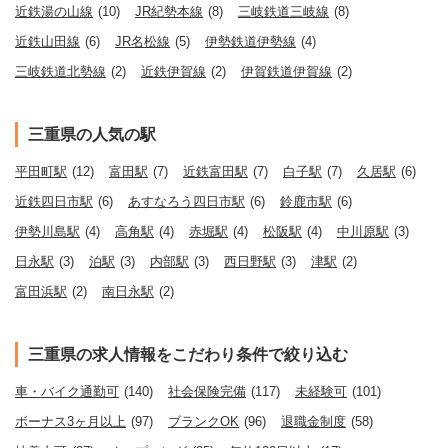
近鉄湯の山線
(10)
JR紀勢本線
(8)
三岐鉄道三岐線
(8)
近鉄山田線
(6)
JR名松線
(5)
伊勢鉄道伊勢線
(4)
三岐鉄道北勢線
(2)
近鉄伊賀線
(2)
伊賀鉄道伊賀線
(2)
三重県の人気の駅
平田町駅
(12)
富田駅
(7)
近鉄富田駅
(7)
白子駅
(7)
久居駅
(6)
近鉄四日市駅
(6)
あすなろう四日市駅
(6)
鈴鹿市駅
(6)
伊勢川島駅
(4)
高角駅
(4)
赤堀駅
(4)
松阪駅
(4)
中川原駅
(3)
日永駅
(3)
泊駅
(3)
内部駅
(3)
西日野駅
(3)
津駅
(2)
富田浜駅
(2)
南日永駅
(2)
三重県の求人情報をこだわり条件で絞り込む
車・バイク通勤可
(140)
社会保険完備
(117)
未経験可
(101)
ボーナス3ヶ月以上
(97)
ブランクOK
(96)
退職金制度
(58)