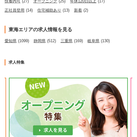
扶養内可
(27)
オープニング
(25)
年休120日以上
(17)
正社員登用
(14)
住宅補助あり
(13)
新着
(2)
東海エリアの求人情報を見る
愛知県
(1099)
静岡県
(512)
三重県
(169)
岐阜県
(130)
求人特集