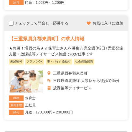
時給：1,023円～1,200円
給与
チェックして問合せ・応募する
お気に入りに追加
【三重県員弁郡東員町】の求人情報
★急募！増員の為★☆保育士さんを募集☆完全週休2日♪児童発達
支援・放課後等デイサービス施設でのお仕事です
未経験可
ブランクOK
車・バイク通勤可
社会保険完備
三重県員弁郡東員町
三岐鉄道北勢線 大泉駅から徒歩で35分
放課後等デイサービス
保育士
職種
正社員
雇用形態
月給：170,000円～230,000円
給与