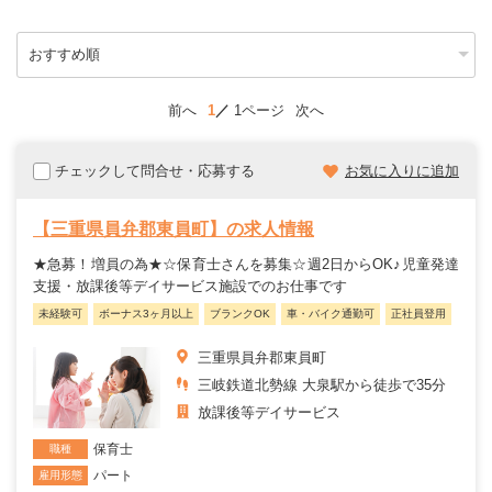
前へ
1
1ページ
次へ
チェックして問合せ・応募する
お気に入りに追加
【三重県員弁郡東員町】の求人情報
★急募！増員の為★☆保育士さんを募集☆週2日からOK♪児童発達
支援・放課後等デイサービス施設でのお仕事です
未経験可
ボーナス3ヶ月以上
ブランクOK
車・バイク通勤可
正社員登用
三重県員弁郡東員町
三岐鉄道北勢線 大泉駅から徒歩で35分
放課後等デイサービス
保育士
職種
パート
雇用形態