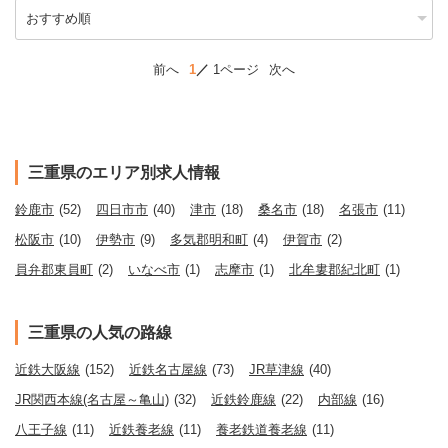
前へ
1
1ページ
次へ
三重県のエリア別求人情報
鈴鹿市
(52)
四日市市
(40)
津市
(18)
桑名市
(18)
名張市
(11)
松阪市
(10)
伊勢市
(9)
多気郡明和町
(4)
伊賀市
(2)
員弁郡東員町
(2)
いなべ市
(1)
志摩市
(1)
北牟婁郡紀北町
(1)
三重県の人気の路線
近鉄大阪線
(152)
近鉄名古屋線
(73)
JR草津線
(40)
JR関西本線(名古屋～亀山)
(32)
近鉄鈴鹿線
(22)
内部線
(16)
八王子線
(11)
近鉄養老線
(11)
養老鉄道養老線
(11)