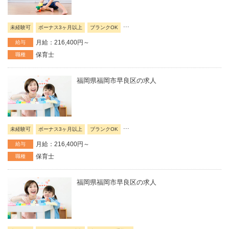
...
未経験可
ボーナス3ヶ月以上
ブランクOK
月給：216,400円～
給与
保育士
職種
福岡県福岡市早良区の求人
...
未経験可
ボーナス3ヶ月以上
ブランクOK
月給：216,400円～
給与
保育士
職種
福岡県福岡市早良区の求人
...