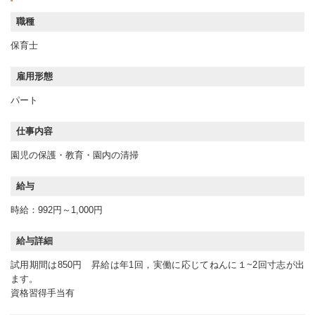
職種
保育士
雇用形態
パート
仕事内容
園児の保護・教育・園内の清掃
給与
時給：992円～1,000円
給与詳細
試用期間は850円 昇給は年1回，実働に応じてねんに１~2回寸志が出
ます。
資格習得手当有