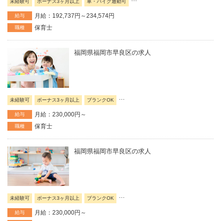
未経験可
ボーナス3ヶ月以上
車・バイク通勤可
月給：192,737円～234,574円
給与
保育士
職種
福岡県福岡市早良区の求人
...
未経験可
ボーナス3ヶ月以上
ブランクOK
月給：230,000円～
給与
保育士
職種
福岡県福岡市早良区の求人
...
未経験可
ボーナス3ヶ月以上
ブランクOK
月給：230,000円～
給与