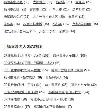
福岡市中央区
(33)
大野城市
(33)
福津市
(31)
飯塚市
(25)
福岡市西区
(22)
古賀市
(22)
大牟田市
(21)
筑紫野市
(21)
糟屋郡志免町
(21)
北九州市小倉北区
(20)
春日市
(16)
糸島市
(16)
福岡市城南区
(15)
小郡市
(15)
京都郡苅田町
(15)
北九州市小倉南区
(14)
八女市
(14)
宗像市
(14)
福岡県の人気の路線
JR鹿児島本線(博多～八代)
(106)
西鉄天神大牟田線
(106)
JR鹿児島本線(下関・門司港～博多)
(98)
JR日豊本線(門司港～佐伯)
(55)
福岡市営地下鉄七隈線
(50)
福岡市営地下鉄空港線
(49)
西鉄貝塚線
(44)
JR香椎線(香椎～宇美)
(34)
ゆふ高原線
(33)
福北ゆたか線
(30)
JR筑肥線(姪浜～西唐津)
(25)
JR山陽本線(岩国～門司)
(24)
JR博多南線
(20)
福北ゆたか線(折尾～桂川)
(18)
JR日田彦山線
(17)
福岡市営地下鉄箱崎線
(17)