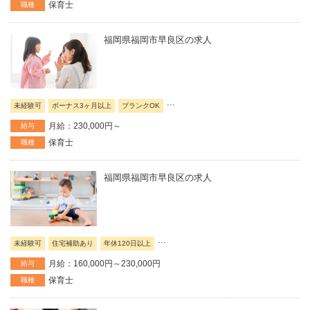
保育士
職種
福岡県福岡市早良区の求人
...
未経験可
ボーナス3ヶ月以上
ブランクOK
月給：230,000円～
給与
保育士
職種
福岡県福岡市早良区の求人
...
未経験可
住宅補助あり
年休120日以上
月給：160,000円～230,000円
給与
保育士
職種