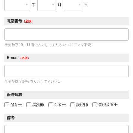
年
月
日
電話番号
（必須）
半角数字10～11桁で入力してください（ハイフン不要）
E-mail
（必須）
半角英数字記号で入力してください
保持資格
保育士
看護師
栄養士
調理師
管理栄養士
備考