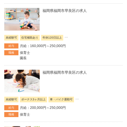
福岡県福岡市早良区の求人
...
未経験可
住宅補助あり
年休120日以上
月給：160,000円～250,000円
給与
保育士
職種
園長
福岡県福岡市早良区の求人
...
未経験可
ボーナス3ヶ月以上
車・バイク通勤可
月給：200,000円～250,000円
給与
保育士
職種