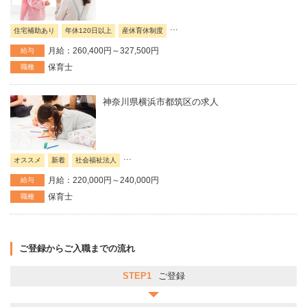
...
住宅補助あり
年休120日以上
産休育休制度
月給：260,400円～327,500円
給与
保育士
職種
神奈川県横浜市都筑区の求人
...
オススメ
新着
社会福祉法人
月給：220,000円～240,000円
給与
保育士
職種
ご登録からご入職までの流れ
STEP1
ご登録