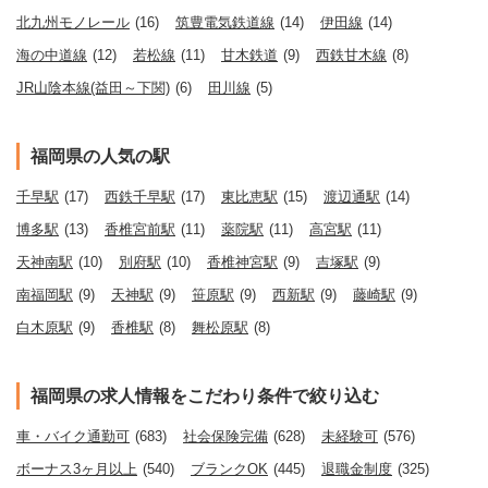
北九州モノレール
(16)
筑豊電気鉄道線
(14)
伊田線
(14)
海の中道線
(12)
若松線
(11)
甘木鉄道
(9)
西鉄甘木線
(8)
JR山陰本線(益田～下関)
(6)
田川線
(5)
福岡県の人気の駅
千早駅
(17)
西鉄千早駅
(17)
東比恵駅
(15)
渡辺通駅
(14)
博多駅
(13)
香椎宮前駅
(11)
薬院駅
(11)
高宮駅
(11)
天神南駅
(10)
別府駅
(10)
香椎神宮駅
(9)
吉塚駅
(9)
南福岡駅
(9)
天神駅
(9)
笹原駅
(9)
西新駅
(9)
藤崎駅
(9)
白木原駅
(9)
香椎駅
(8)
舞松原駅
(8)
福岡県の求人情報をこだわり条件で絞り込む
車・バイク通勤可
(683)
社会保険完備
(628)
未経験可
(576)
ボーナス3ヶ月以上
(540)
ブランクOK
(445)
退職金制度
(325)