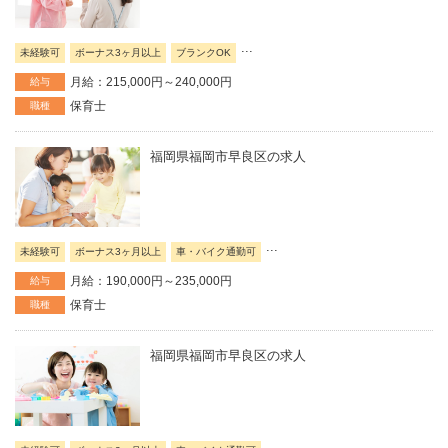
...
未経験可
ボーナス3ヶ月以上
ブランクOK
月給：215,000円～240,000円
給与
保育士
職種
福岡県福岡市早良区の求人
...
未経験可
ボーナス3ヶ月以上
車・バイク通勤可
月給：190,000円～235,000円
給与
保育士
職種
福岡県福岡市早良区の求人
...