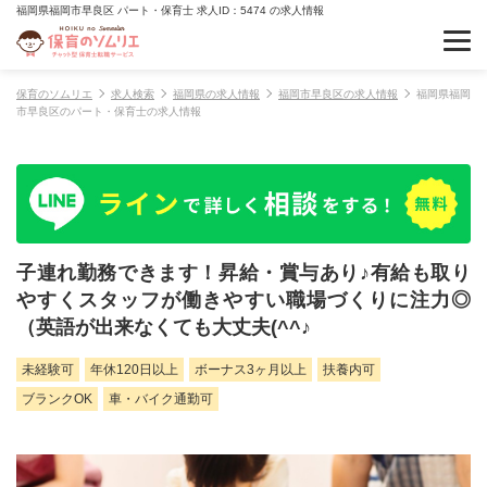
福岡県福岡市早良区 パート・保育士 求人ID：5474 の求人情報
保育のソムリエ
求人検索
福岡県の求人情報
福岡市早良区の求人情報
福岡県福岡
市早良区のパート・保育士の求人情報
子連れ勤務できます！昇給・賞与あり♪有給も取り
やすくスタッフが働きやすい職場づくりに注力◎
（英語が出来なくても大丈夫(^^♪
未経験可
年休120日以上
ボーナス3ヶ月以上
扶養内可
ブランクOK
車・バイク通勤可