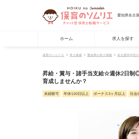
愛知県名古屋
ホーム
求人を探す
保育のソムリエ
求人検索
愛知県の求人情報
名古屋市中区の
昇給・賞与・諸手当支給☆週休2日制
育成しませんか？
未経験可
年休120日以上
ボーナス3ヶ月以上
社会