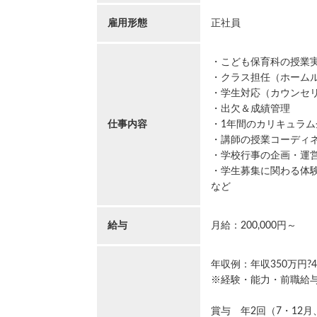
雇用形態
正社員
・こども保育科の授業
・クラス担任（ホーム
・学生対応（カウンセ
・出欠＆成績管理
仕事内容
・1年間のカリキュラ
・講師の授業コーディ
・学校行事の企画・運
・学生募集に関わる体
など
給与
月給：200,000円～
年収例：年収350万円?
※経験・能力・前職給
賞与 年2回（7・12