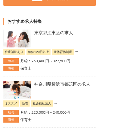
おすすめ求人特集
東京都江東区の求人
...
住宅補助あり
年休120日以上
産休育休制度
月給：260,400円～327,500円
給与
保育士
職種
神奈川県横浜市都筑区の求人
...
オススメ
新着
社会福祉法人
月給：220,000円～240,000円
給与
保育士
職種