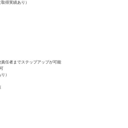
（取得実績あり）
校責任者までステップアップが可能
可
あり）
策