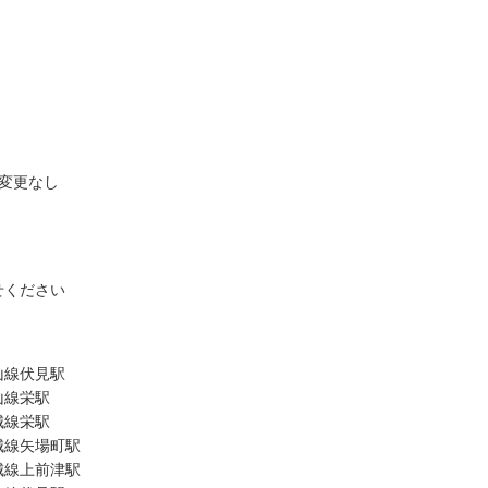
変更なし
せください
山線伏見駅
山線栄駅
城線栄駅
城線矢場町駅
城線上前津駅