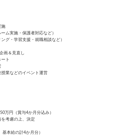
実施
ルーム実施・保護者対応など）
リング・学習支援・就職相談など）
ム企画＆見直し
ネート
営
験授業などのイベント運営
450万円（賞与4か月分込み）
与を考慮の上、決定
月、基本給の計4か月分）