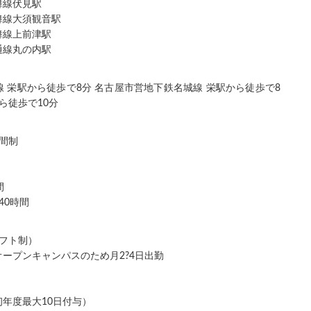
舞線伏見駅
舞線大須観音駅
舞線上前津駅
通線丸の内駅
 栄駅から徒歩で8分 名古屋市営地下鉄名城線 栄駅から徒歩で8
ら徒歩で10分
間制
間
40時間
シフト制）
ープンキャンパスのため月2?4日出勤
年度最大10日付与）