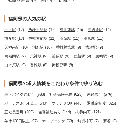
JR山陰本線(益田～下関)
(6)
田川線
(5)
福岡県の人気の駅
千早駅
(17)
西鉄千早駅
(17)
東比恵駅
(15)
渡辺通駅
(14)
博多駅
(13)
香椎宮前駅
(11)
薬院駅
(11)
高宮駅
(11)
天神南駅
(10)
別府駅
(10)
香椎神宮駅
(9)
吉塚駅
(9)
南福岡駅
(9)
天神駅
(9)
笹原駅
(9)
西新駅
(9)
藤崎駅
(9)
白木原駅
(9)
香椎駅
(8)
舞松原駅
(8)
福岡県の求人情報をこだわり条件で絞り込む
車・バイク通勤可
(683)
社会保険完備
(628)
未経験可
(576)
ボーナス3ヶ月以上
(540)
ブランクOK
(445)
退職金制度
(325)
正社員登用
(205)
住宅補助あり
(144)
扶養内可
(121)
年休120日以上
(97)
オープニング
(63)
無資格可
(7)
新着
(5)