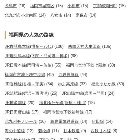
糸島市
(16)
福岡市城南区
(15)
小郡市
(15)
京都郡苅田町
(15)
北九州市小倉南区
(14)
八女市
(14)
宗像市
(14)
福岡県の人気の路線
JR鹿児島本線(博多～八代)
(106)
西鉄天神大牟田線
(106)
JR鹿児島本線(下関・門司港～博多)
(98)
JR日豊本線(門司港～佐伯)
(55)
福岡市営地下鉄七隈線
(50)
福岡市営地下鉄空港線
(49)
西鉄貝塚線
(44)
JR香椎線(香椎～宇美)
(34)
ゆふ高原線
(33)
福北ゆたか線
(30)
JR筑肥線(姪浜～西唐津)
(25)
JR山陽本線(岩国～門司)
(24)
JR博多南線
(20)
福北ゆたか線(折尾～桂川)
(18)
JR日田彦山線
(17)
福岡市営地下鉄箱崎線
(17)
北九州モノレール
(16)
筑豊電気鉄道線
(14)
伊田線
(14)
海の中道線
(12)
若松線
(11)
甘木鉄道
(9)
西鉄甘木線
(8)