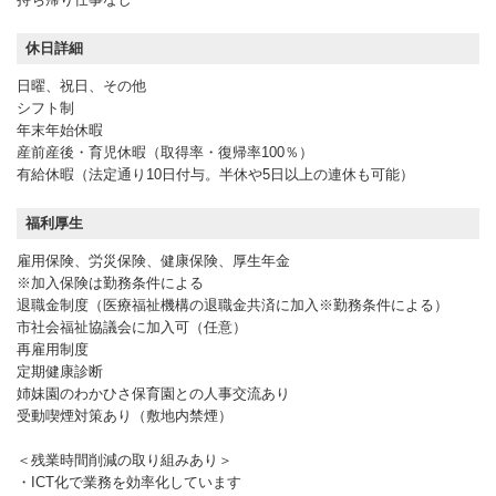
休日詳細
日曜、祝日、その他
シフト制
年末年始休暇
産前産後・育児休暇（取得率・復帰率100％）
有給休暇（法定通り10日付与。半休や5日以上の連休も可能）
福利厚生
雇用保険、労災保険、健康保険、厚生年金
※加入保険は勤務条件による
退職金制度（医療福祉機構の退職金共済に加入※勤務条件による）
市社会福祉協議会に加入可（任意）
再雇用制度
定期健康診断
姉妹園のわかひさ保育園との人事交流あり
受動喫煙対策あり（敷地内禁煙）
＜残業時間削減の取り組みあり＞
・ICT化で業務を効率化しています