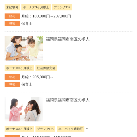
...
未経験可
ボーナス3ヶ月以上
ブランクOK
月給：180,000円～207,000円
給与
保育士
職種
福岡県福岡市南区の求人
ボーナス3ヶ月以上
社会保険完備
月給：205,000円～
給与
保育士
職種
福岡県福岡市南区の求人
...
ボーナス3ヶ月以上
ブランクOK
車・バイク通勤可