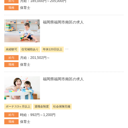
月給：185,000円～205,000円
給与
保育士
職種
福岡県福岡市南区の求人
...
未経験可
住宅補助あり
年休120日以上
月給：201,502円～
給与
保育士
職種
福岡県福岡市南区の求人
ボーナス3ヶ月以上
退職金制度
社会保険完備
時給：992円～1,200円
給与
保育士
職種