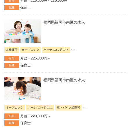
月給：210,000円～230,000円
給与
保育士
職種
福岡県福岡市南区の求人
...
未経験可
オープニング
ボーナス3ヶ月以上
月給：225,000円～
給与
保育士
職種
福岡県福岡市南区の求人
...
オープニング
ボーナス3ヶ月以上
車・バイク通勤可
月給：220,000円～
給与
保育士
職種