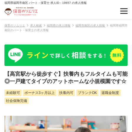
福岡県福岡市南区 パート・保育士 求人ID：19657 の求人情報
保育のソムリエ
求人検索
福岡県の求人情報
福岡市南区の求人情報
福岡県福岡市
南区のパート・保育士の求人情報
【高宮駅から徒歩すぐ】扶養内もフルタイムも可能
◎一戸建てタイプのアットホームな小規模園です☆
未経験可
ボーナス3ヶ月以上
扶養内可
ブランクOK
退職金制度
社会保険完備