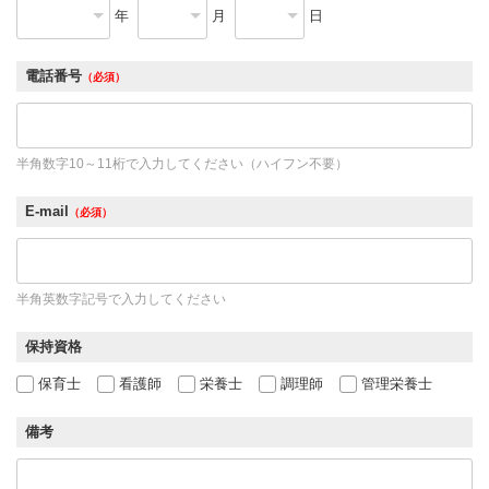
年
月
日
電話番号
（必須）
半角数字10～11桁で入力してください（ハイフン不要）
E-mail
（必須）
半角英数字記号で入力してください
保持資格
保育士
看護師
栄養士
調理師
管理栄養士
備考