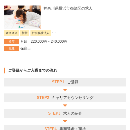
神奈川県横浜市都筑区の求人
...
オススメ
新着
社会福祉法人
月給：220,000円～240,000円
給与
保育士
職種
ご登録からご入職までの流れ
STEP1
ご登録
STEP2
キャリアカウンセリング
STEP3
求人の紹介
STEP4
書類選考・面接