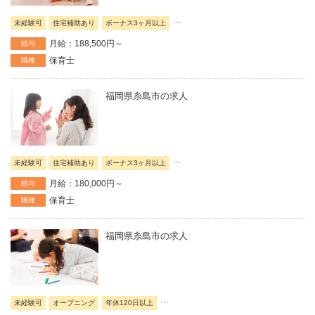
...
未経験可
住宅補助あり
ボーナス3ヶ月以上
月給：188,500円～
給与
保育士
職種
福岡県糸島市の求人
...
未経験可
住宅補助あり
ボーナス3ヶ月以上
月給：180,000円～
給与
保育士
職種
福岡県糸島市の求人
...
未経験可
オープニング
年休120日以上