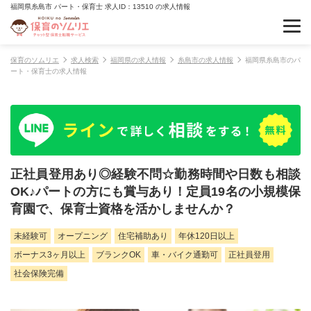
福岡県糸島市 パート・保育士 求人ID：13510 の求人情報
保育のソムリエ
求人検索
福岡県の求人情報
糸島市の求人情報
福岡県糸島市のパ
ート・保育士の求人情報
正社員登用あり◎経験不問☆勤務時間や日数も相談
OK♪パートの方にも賞与あり！定員19名の小規模保
育園で、保育士資格を活かしませんか？
未経験可
オープニング
住宅補助あり
年休120日以上
ボーナス3ヶ月以上
ブランクOK
車・バイク通勤可
正社員登用
社会保険完備