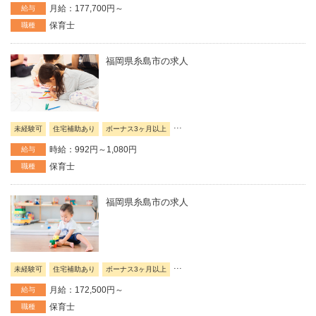
月給：177,700円～
給与
保育士
職種
福岡県糸島市の求人
...
未経験可
住宅補助あり
ボーナス3ヶ月以上
時給：992円～1,080円
給与
保育士
職種
福岡県糸島市の求人
...
未経験可
住宅補助あり
ボーナス3ヶ月以上
月給：172,500円～
給与
保育士
職種