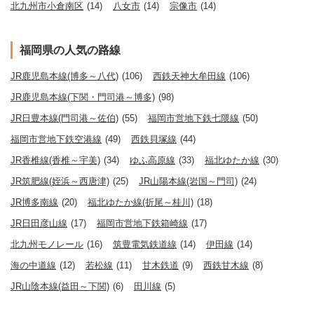
北九州市小倉南区
(14)
八女市
(14)
宗像市
(14)
福岡県の人気の路線
JR鹿児島本線(博多～八代)
(106)
西鉄天神大牟田線
(106)
JR鹿児島本線(下関・門司港～博多)
(98)
JR日豊本線(門司港～佐伯)
(55)
福岡市営地下鉄七隈線
(50)
福岡市営地下鉄空港線
(49)
西鉄貝塚線
(44)
JR香椎線(香椎～宇美)
(34)
ゆふ高原線
(33)
福北ゆたか線
(30)
JR筑肥線(姪浜～西唐津)
(25)
JR山陽本線(岩国～門司)
(24)
JR博多南線
(20)
福北ゆたか線(折尾～桂川)
(18)
JR日田彦山線
(17)
福岡市営地下鉄箱崎線
(17)
北九州モノレール
(16)
筑豊電気鉄道線
(14)
伊田線
(14)
海の中道線
(12)
若松線
(11)
甘木鉄道
(9)
西鉄甘木線
(8)
JR山陰本線(益田～下関)
(6)
田川線
(5)