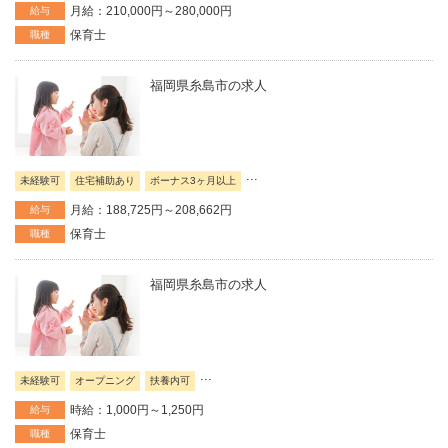
月給：210,000円～280,000円
給与
保育士
職種
福岡県糸島市の求人
...
未経験可
住宅補助あり
ボーナス3ヶ月以上
月給：188,725円～208,662円
給与
保育士
職種
福岡県糸島市の求人
...
未経験可
オープニング
扶養内可
時給：1,000円～1,250円
給与
保育士
職種