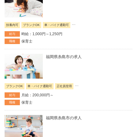
...
扶養内可
ブランクOK
車・バイク通勤可
時給：1,000円～1,250円
給与
保育士
職種
福岡県糸島市の求人
...
ブランクOK
車・バイク通勤可
正社員登用
月給：200,000円～
給与
保育士
職種
福岡県糸島市の求人