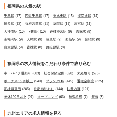
福岡県の人気の駅
千早駅
(17)
西鉄千早駅
(17)
東比恵駅
(15)
渡辺通駅
(14)
博多駅
(13)
香椎宮前駅
(11)
薬院駅
(11)
高宮駅
(11)
天神南駅
(10)
別府駅
(10)
香椎神宮駅
(9)
吉塚駅
(9)
南福岡駅
(9)
天神駅
(9)
笹原駅
(9)
西新駅
(9)
藤崎駅
(9)
白木原駅
(9)
香椎駅
(8)
舞松原駅
(8)
福岡県の求人情報をこだわり条件で絞り込む
車・バイク通勤可
(683)
社会保険完備
(628)
未経験可
(576)
ボーナス3ヶ月以上
(540)
ブランクOK
(445)
退職金制度
(325)
正社員登用
(205)
住宅補助あり
(144)
扶養内可
(121)
年休120日以上
(97)
オープニング
(63)
無資格可
(7)
新着
(5)
九州エリアの求人情報を見る