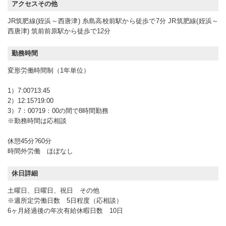
アクセスその他
JR筑肥線(姪浜～西唐津) 糸島高校前駅から徒歩で7分 JR筑肥線(姪浜～
西唐津) 筑前前原駅から徒歩で12分
勤務時間
変形労働時間制（1年単位）
1）7:00?13:45
2）12:15?19:00
3）7：00?19：00の間で8時間勤務
※勤務時間は応相談
休憩45分?60分
時間外労働 ほぼなし
休日詳細
土曜日、日曜日、祝日 その他
※週所定労働日数 5日程度（応相談）
6ヶ月経過後の年次有給休暇日数 10日