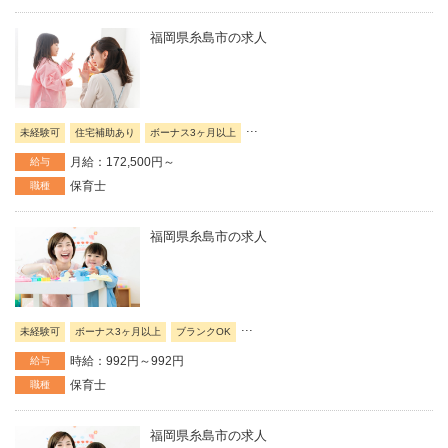
福岡県糸島市の求人
...
未経験可
住宅補助あり
ボーナス3ヶ月以上
月給：172,500円～
給与
保育士
職種
福岡県糸島市の求人
...
未経験可
ボーナス3ヶ月以上
ブランクOK
時給：992円～992円
給与
保育士
職種
福岡県糸島市の求人