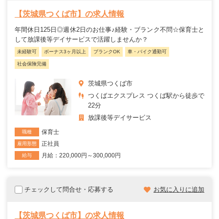
【茨城県つくば市】の求人情報
年間休日125日◎週休2日のお仕事♪経験・ブランク不問☆保育士と
して放課後等デイサービスで活躍しませんか？
未経験可
ボーナス3ヶ月以上
ブランクOK
車・バイク通勤可
社会保険完備
茨城県つくば市
つくばエクスプレス つくば駅から徒歩で
22分
放課後等デイサービス
保育士
職種
正社員
雇用形態
月給：220,000円～300,000円
給与
チェックして問合せ・応募する
お気に入りに追加
【茨城県つくば市】の求人情報