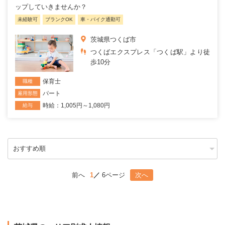
ップしていきませんか？
未経験可
ブランクOK
車・バイク通勤可
茨城県つくば市
つくばエクスプレス「つくば駅」より徒
歩10分
保育士
職種
パート
雇用形態
時給：1,005円～1,080円
給与
前へ
1
6ページ
次へ