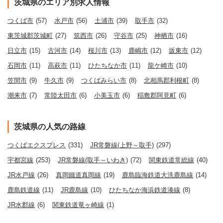
茨城県のエリア別求人情報
つくば市
(57)
水戸市
(56)
土浦市
(39)
取手市
(32)
東茨城郡茨城町
(27)
筑西市
(26)
守谷市
(25)
神栖市
(16)
日立市
(15)
古河市
(14)
桜川市
(13)
鹿嶋市
(12)
坂東市
(12)
石岡市
(11)
高萩市
(11)
ひたちなか市
(11)
龍ケ崎市
(10)
笠間市
(9)
牛久市
(9)
つくばみらい市
(8)
北相馬郡利根町
(8)
潮来市
(7)
常陸太田市
(6)
小美玉市
(6)
稲敷郡阿見町
(6)
茨城県の人気の路線
つくばエクスプレス
(331)
JR常磐線(上野～取手)
(297)
宇都宮線
(253)
JR常磐線(取手～いわき)
(72)
関東鉄道常総線
(40)
JR水戸線
(26)
真岡鐵道真岡線
(19)
鹿島臨海鉄道大洗鹿島線
(14)
鹿島鉄道線
(11)
JR鹿島線
(10)
ひたちなか海浜鉄道湊線
(8)
JR水郡線
(6)
関東鉄道竜ヶ崎線
(1)