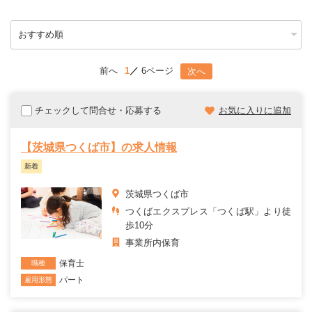
前へ
1
6ページ
次へ
チェックして問合せ・応募する
お気に入りに追加
【茨城県つくば市】の求人情報
新着
茨城県つくば市
つくばエクスプレス「つくば駅」より徒
歩10分
事業所内保育
保育士
職種
パート
雇用形態