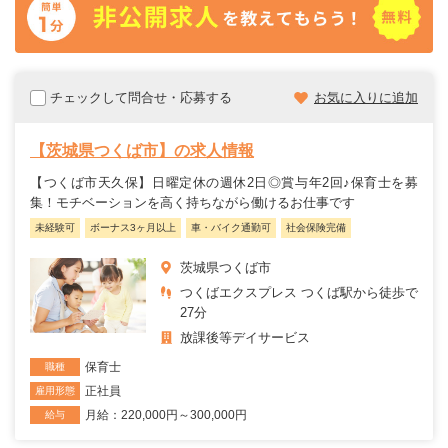
チェックして問合せ・応募する
お気に入りに追加
【茨城県つくば市】の求人情報
【つくば市天久保】日曜定休の週休2日◎賞与年2回♪保育士を募
集！モチベーションを高く持ちながら働けるお仕事です
未経験可
ボーナス3ヶ月以上
車・バイク通勤可
社会保険完備
茨城県つくば市
つくばエクスプレス つくば駅から徒歩で
27分
放課後等デイサービス
保育士
職種
正社員
雇用形態
月給：220,000円～300,000円
給与