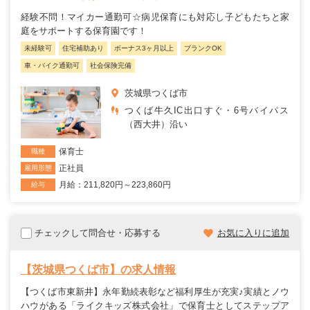
経験不問！マイカー通勤可☆病児保育にも対応し子どもたちと家
庭をサポートする保育園です！
未経験可
住宅補助あり
ボーナス3ヶ月以上
ブランクOK
車・バイク通勤可
社会保険完備
茨城県つくば市
つくば牛久IC出口すぐ・6号バイパス
（西大井）沿い
保育士
職種
正社員
雇用形態
月給：211,820円～223,860円
給与
チェックして問合せ・応募する
お気に入りに追加
【茨城県つくば市】の求人情報
【つくば市東新井】永年勤続表彰など福利厚生が充実♪実績とノウ
ハウがある「ライクキッズ株式会社」で保育士としてステップア