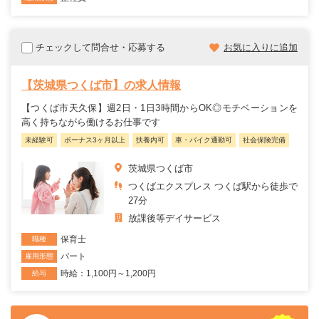
チェックして問合せ・応募する
お気に入りに追加
【茨城県つくば市】の求人情報
【つくば市天久保】週2日・1日3時間からOK◎モチベーションを
高く持ちながら働けるお仕事です
未経験可
ボーナス3ヶ月以上
扶養内可
車・バイク通勤可
社会保険完備
茨城県つくば市
つくばエクスプレス つくば駅から徒歩で
27分
放課後等デイサービス
保育士
職種
パート
雇用形態
時給：1,100円～1,200円
給与