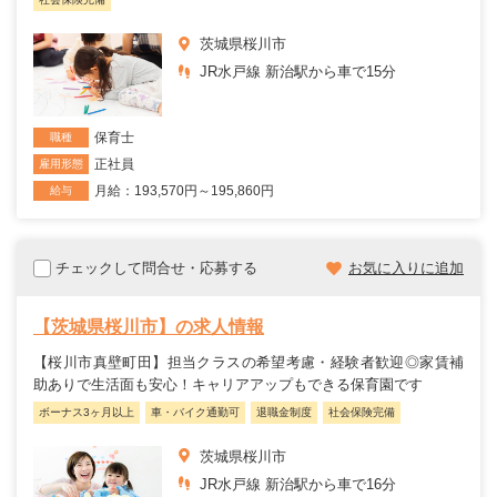
茨城県桜川市
JR水戸線 新治駅から車で15分
保育士
職種
正社員
雇用形態
月給：193,570円～195,860円
給与
チェックして問合せ・応募する
お気に入りに追加
【茨城県桜川市】の求人情報
【桜川市真壁町田】担当クラスの希望考慮・経験者歓迎◎家賃補
助ありで生活面も安心！キャリアアップもできる保育園です
ボーナス3ヶ月以上
車・バイク通勤可
退職金制度
社会保険完備
茨城県桜川市
JR水戸線 新治駅から車で16分