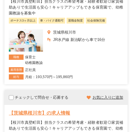
【桜川市真壁町田】担当クラスの希望考慮・経験者歓迎◎家賃補
助ありで生活面も安心！キャリアアップもできる保育園で、幼稚
園教諭を募集中
ボーナス3ヶ月以上
車・バイク通勤可
退職金制度
社会保険完備
茨城県桜川市
JR水戸線 新治駅から車で16分
保育士
職種
幼稚園教諭
正社員
雇用形態
月給：193,570円～195,860円
給与
チェックして問合せ・応募する
お気に入りに追加
【茨城県桜川市】の求人情報
【桜川市真壁町田】担当クラスの希望考慮・経験者歓迎◎家賃補
助ありで生活面も安心！キャリアアップもできる保育園で、幼稚