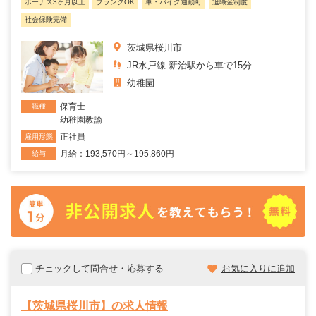
ボーナス3ヶ月以上
ブランクOK
車・バイク通勤可
退職金制度
社会保険完備
茨城県桜川市
JR水戸線 新治駅から車で15分
幼稚園
保育士
職種
幼稚園教諭
正社員
雇用形態
月給：193,570円～195,860円
給与
チェックして問合せ・応募する
お気に入りに追加
【茨城県桜川市】の求人情報