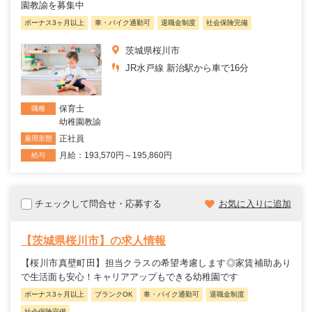
園教諭を募集中
ボーナス3ヶ月以上
車・バイク通勤可
退職金制度
社会保険完備
茨城県桜川市
JR水戸線 新治駅から車で16分
保育士
職種
幼稚園教諭
正社員
雇用形態
月給：193,570円～195,860円
給与
チェックして問合せ・応募する
お気に入りに追加
【茨城県桜川市】の求人情報
【桜川市真壁町田】担当クラスの希望考慮します◎家賃補助あり
で生活面も安心！キャリアアップもできる幼稚園です
ボーナス3ヶ月以上
ブランクOK
車・バイク通勤可
退職金制度
社会保険完備