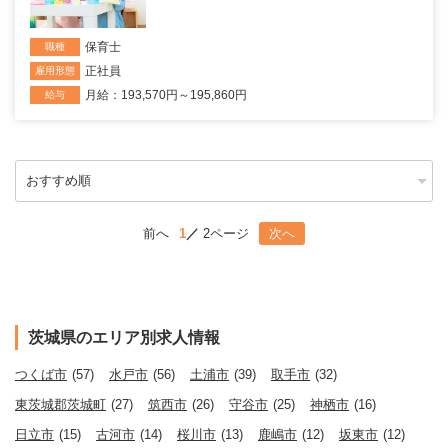
保育士
職種
正社員
雇用形態
月給：193,570円～195,860円
給与
前へ
1
2ページ
次へ
茨城県のエリア別求人情報
つくば市
(57)
水戸市
(56)
土浦市
(39)
取手市
(32)
東茨城郡茨城町
(27)
筑西市
(26)
守谷市
(25)
神栖市
(16)
日立市
(15)
古河市
(14)
桜川市
(13)
鹿嶋市
(12)
坂東市
(12)