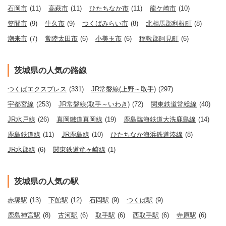
石岡市
(11)
高萩市
(11)
ひたちなか市
(11)
龍ケ崎市
(10)
笠間市
(9)
牛久市
(9)
つくばみらい市
(8)
北相馬郡利根町
(8)
潮来市
(7)
常陸太田市
(6)
小美玉市
(6)
稲敷郡阿見町
(6)
茨城県の人気の路線
つくばエクスプレス
(331)
JR常磐線(上野～取手)
(297)
宇都宮線
(253)
JR常磐線(取手～いわき)
(72)
関東鉄道常総線
(40)
JR水戸線
(26)
真岡鐵道真岡線
(19)
鹿島臨海鉄道大洗鹿島線
(14)
鹿島鉄道線
(11)
JR鹿島線
(10)
ひたちなか海浜鉄道湊線
(8)
JR水郡線
(6)
関東鉄道竜ヶ崎線
(1)
茨城県の人気の駅
赤塚駅
(13)
下館駅
(12)
石岡駅
(9)
つくば駅
(9)
鹿島神宮駅
(8)
古河駅
(6)
取手駅
(6)
西取手駅
(6)
寺原駅
(6)