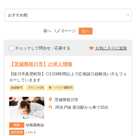
前へ
1
2ページ
次へ
チェックして問合せ・応募する
お気に入りに追加
【茨城県桜川市】の求人情報
【桜川市真壁町田】◎1日6時間以上で応相談◎経験浅い方もフォ
ローしていきます
未経験可
ブランクOK
車・バイク通勤可
茨城県桜川市
JR水戸線 新治駅から車で15分
幼稚園教諭
職種
パート
雇用形態