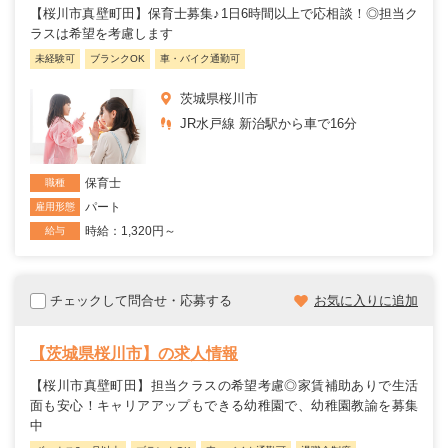
【桜川市真壁町田】保育士募集♪1日6時間以上で応相談！◎担当ク
ラスは希望を考慮します
未経験可
ブランクOK
車・バイク通勤可
茨城県桜川市
JR水戸線 新治駅から車で16分
保育士
職種
パート
雇用形態
時給：1,320円～
給与
チェックして問合せ・応募する
お気に入りに追加
【茨城県桜川市】の求人情報
【桜川市真壁町田】担当クラスの希望考慮◎家賃補助ありで生活
面も安心！キャリアアップもできる幼稚園で、幼稚園教諭を募集
中