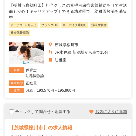
【桜川市真壁町田】担当クラスの希望考慮◎家賃補助ありで生活
面も安心！キャリアアップもできる幼稚園で、幼稚園教諭を募集
中
ボーナス3ヶ月以上
ブランクOK
車・バイク通勤可
退職金制度
社会保険完備
茨城県桜川市
JR水戸線 新治駅から車で15分
幼稚園
保育士
職種
幼稚園教諭
正社員
雇用形態
月給：193,570円～195,860円
給与
チェックして問合せ・応募する
お気に入りに追加
【茨城県桜川市】の求人情報