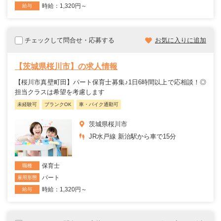
時給：1,320円～
給与
チェックして問合せ・応募する
お気に入りに追加
【茨城県桜川市】の求人情報
【桜川市真壁町田】パート保育士募集♪1日6時間以上で応相談！◎
担当クラスは希望を考慮します
未経験可
ブランクOK
車・バイク通勤可
茨城県桜川市
JR水戸線 新治駅から車で15分
保育士
職種
パート
雇用形態
時給：1,320円～
給与