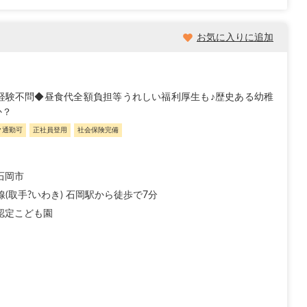
お気に入りに追加
経験不問◆昼食代全額負担等うれしい福利厚生も♪歴史ある幼稚
か？
ク通勤可
正社員登用
社会保険完備
石岡市
線(取手?いわき) 石岡駅から徒歩で7分
認定こども園