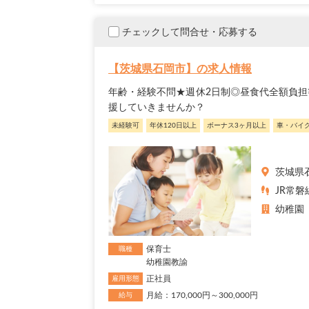
チェックして問合せ・応募する
【茨城県石岡市】の求人情報
年齢・経験不問★週休2日制◎昼食代全額負担
援していきませんか？
未経験可
年休120日以上
ボーナス3ヶ月以上
車・バイ
茨城県
JR常磐
幼稚園
保育士
職種
幼稚園教諭
正社員
雇用形態
月給：170,000円～300,000円
給与