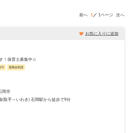
前へ
1
1ページ
次へ
お気に入りに追加
す！保育士募集中☆
勤可
退職金制度
石岡市
線(取手～いわき) 石岡駅から徒歩で9分