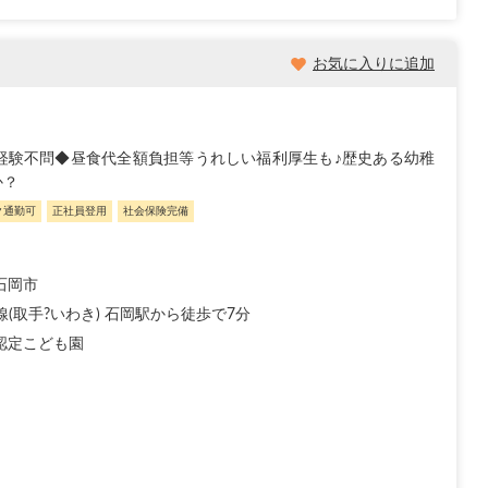
お気に入りに追加
経験不問◆昼食代全額負担等うれしい福利厚生も♪歴史ある幼稚
か？
ク通勤可
正社員登用
社会保険完備
石岡市
線(取手?いわき) 石岡駅から徒歩で7分
認定こども園