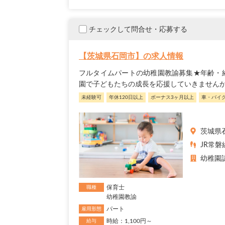
チェックして問合せ・応募する
【茨城県石岡市】の求人情報
フルタイムパートの幼稚園教諭募集★年齢・
園で子どもたちの成長を応援していきません
未経験可
年休120日以上
ボーナス3ヶ月以上
車・バイ
茨城県
JR常磐
幼稚園
保育士
職種
幼稚園教諭
パート
雇用形態
時給：1,100円～
給与