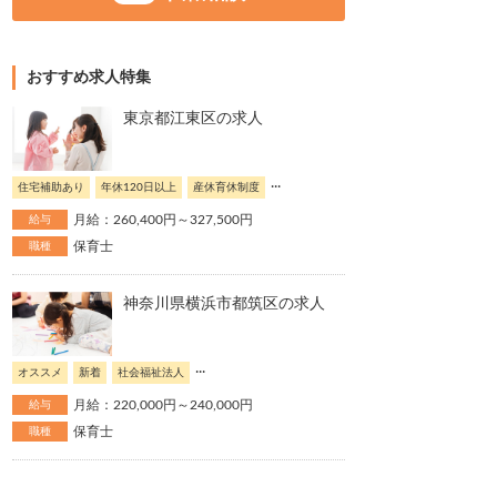
おすすめ求人特集
東京都江東区の求人
...
住宅補助あり
年休120日以上
産休育休制度
月給：260,400円～327,500円
給与
保育士
職種
神奈川県横浜市都筑区の求人
...
オススメ
新着
社会福祉法人
月給：220,000円～240,000円
給与
保育士
職種