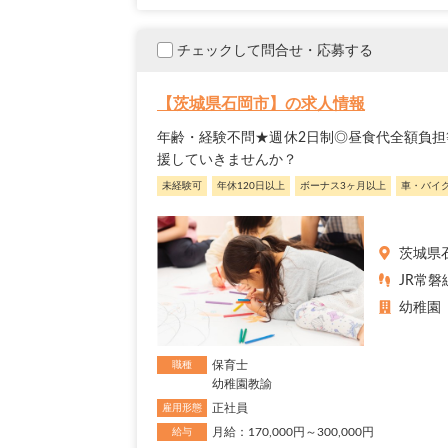
チェックして問合せ・応募する
【茨城県石岡市】の求人情報
年齢・経験不問★週休2日制◎昼食代全額負担
援していきませんか？
未経験可
年休120日以上
ボーナス3ヶ月以上
車・バイ
茨城県
JR常磐
幼稚園
保育士
職種
幼稚園教諭
正社員
雇用形態
月給：170,000円～300,000円
給与