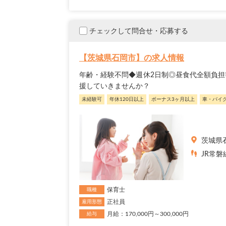
チェックして問合せ・応募する
【茨城県石岡市】の求人情報
年齢・経験不問◆週休2日制◎昼食代全額負担
援していきませんか？
未経験可
年休120日以上
ボーナス3ヶ月以上
車・バイ
茨城県
JR常磐
保育士
職種
正社員
雇用形態
月給：170,000円～300,000円
給与