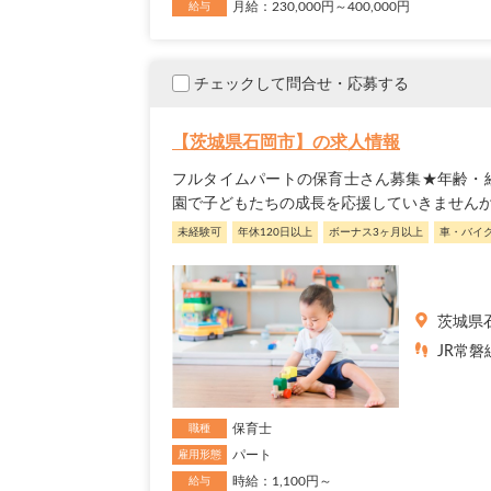
月給：230,000円～400,000円
給与
チェックして問合せ・応募する
【茨城県石岡市】の求人情報
フルタイムパートの保育士さん募集★年齢・
園で子どもたちの成長を応援していきません
未経験可
年休120日以上
ボーナス3ヶ月以上
車・バイ
茨城県
JR常磐
保育士
職種
パート
雇用形態
時給：1,100円～
給与