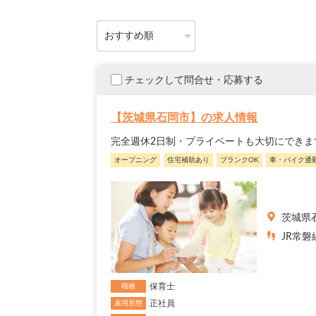
チェックして問合せ・応募する
【茨城県石岡市】の求人情報
完全週休2日制・プライベートも大切にできま
オープニング
住宅補助あり
ブランクOK
車・バイク通
茨城県
JR常磐
保育士
職種
正社員
雇用形態