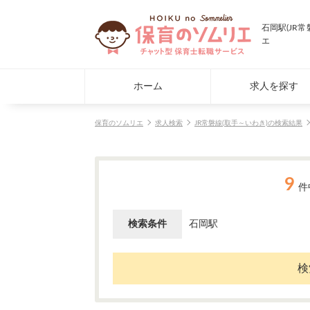
石岡駅(JR
エ
ホーム
求人を探す
保育のソムリエ
求人検索
JR常磐線(取手～いわき)の検索結果
9
件
検索条件
石岡駅
検