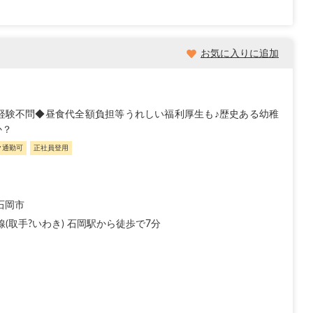
お気に入りに追加
経験不問◆昼食代全額負担等うれしい福利厚生も♪歴史ある幼稚
か？
ク通勤可
正社員登用
石岡市
線(取手?いわき) 石岡駅から徒歩で7分