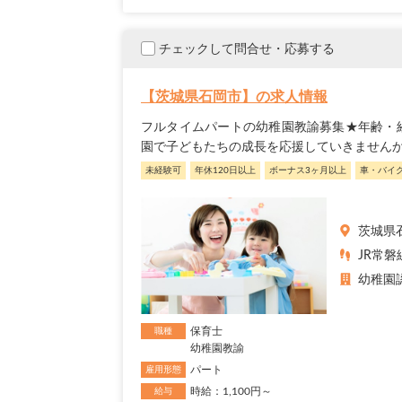
チェックして問合せ・応募する
【茨城県石岡市】の求人情報
フルタイムパートの幼稚園教諭募集★年齢・
園で子どもたちの成長を応援していきません
未経験可
年休120日以上
ボーナス3ヶ月以上
車・バイ
茨城県
JR常磐
幼稚園
保育士
職種
幼稚園教諭
パート
雇用形態
時給：1,100円～
給与