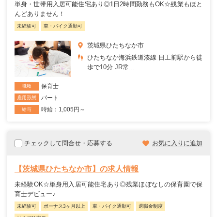
単身・世帯用入居可能住宅あり◎1日2時間勤務もOK☆残業もほと
んどありません！
未経験可
車・バイク通勤可
茨城県ひたちなか市
ひたちなか海浜鉄道湊線 日工前駅から徒
歩で10分 JR常...
保育士
職種
パート
雇用形態
時給：1,005円～
給与
チェックして問合せ・応募する
お気に入りに追加
【茨城県ひたちなか市】の求人情報
未経験OK☆単身用入居可能住宅あり◎残業ほぼなしの保育園で保
育士デビュー♪
未経験可
ボーナス3ヶ月以上
車・バイク通勤可
退職金制度