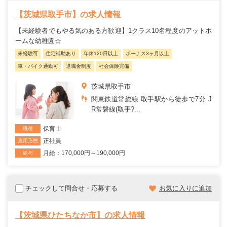
【茨城県取手市】の求人情報
【未経験者でもやる気のある方歓迎】1クラス10名程度のアットホ
ームな幼稚園☆
未経験可
住宅補助あり
年休120日以上
ボーナス3ヶ月以上
車・バイク通勤可
退職金制度
社会保険完備
茨城県取手市
関東鉄道常総線 取手駅から徒歩で7分 J
R常磐線(取手?...
保育士
職種
正社員
雇用形態
月給：170,000円～190,000円
給与
チェックして問合せ・応募する
お気に入りに追加
【茨城県ひたちなか市】の求人情報