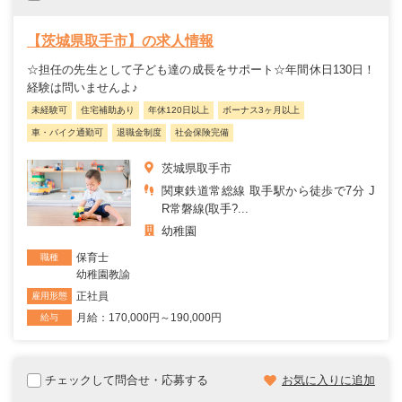
【茨城県取手市】の求人情報
☆担任の先生として子ども達の成長をサポート☆年間休日130日！
経験は問いませんよ♪
未経験可
住宅補助あり
年休120日以上
ボーナス3ヶ月以上
車・バイク通勤可
退職金制度
社会保険完備
茨城県取手市
関東鉄道常総線 取手駅から徒歩で7分 J
R常磐線(取手?...
幼稚園
保育士
職種
幼稚園教諭
正社員
雇用形態
月給：170,000円～190,000円
給与
チェックして問合せ・応募する
お気に入りに追加