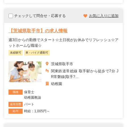
チェックして問合せ・応募する
お気に入りに追加
【茨城県取手市】の求人情報
週3日からの勤務でスタート☆土日祝がお休みでリフレッシュ☆ア
ットホームな職場☆
未経験可
車・バイク通勤可
茨城県取手市
関東鉄道常総線 取手駅から徒歩で7分 J
R常磐線(取手?...
幼稚園
保育士
職種
幼稚園教諭
パート
雇用形態
時給：1,005円～
給与