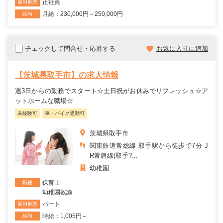
正社員
雇用形態
月給：230,000円～250,000円
給与
チェックして問合せ・応募する
お気に入りに追加
【茨城県取手市】の求人情報
週3日からの勤務でスタート☆土日祝がお休みでリフレッシュ☆ア
ットホームな職場☆
未経験可
車・バイク通勤可
茨城県取手市
関東鉄道常総線 取手駅から徒歩で7分 J
R常磐線(取手?...
幼稚園
保育士
職種
幼稚園教諭
パート
雇用形態
時給：1,005円～
給与