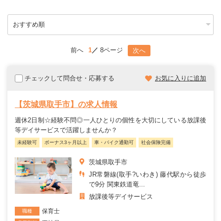
前へ
1
8ページ
次へ
チェックして問合せ・応募する
お気に入りに追加
【茨城県取手市】の求人情報
週休2日制☆経験不問◎一人ひとりの個性を大切にしている放課後
等デイサービスで活躍しませんか？
未経験可
ボーナス3ヶ月以上
車・バイク通勤可
社会保険完備
茨城県取手市
JR常磐線(取手?いわき) 藤代駅から徒歩
で9分 関東鉄道竜...
放課後等デイサービス
保育士
職種