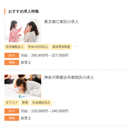
おすすめ求人特集
東京都江東区の求人
...
住宅補助あり
年休120日以上
産休育休制度
月給：260,400円～327,500円
給与
保育士
職種
神奈川県横浜市都筑区の求人
...
オススメ
新着
社会福祉法人
月給：220,000円～240,000円
給与
保育士
職種