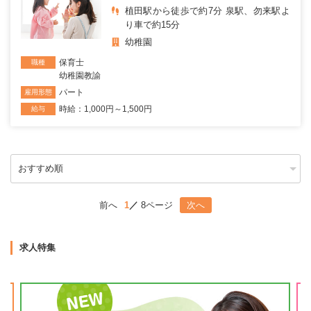
植田駅から徒歩で約7分 泉駅、勿来駅よ
り車で約15分
幼稚園
保育士
職種
幼稚園教諭
パート
雇用形態
時給：1,000円～1,500円
給与
前へ
1
8ページ
次へ
求人特集