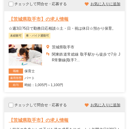
チェックして問合せ・応募する
お気に入りに追加
【茨城県取手市】の求人情報
☆週3日?5日で勤務日応相談☆土・日・祝は休日☆預かり保育。
未経験可
車・バイク通勤可
茨城県取手市
関東鉄道常総線 取手駅から徒歩で7分 J
R常磐線(取手?...
保育士
職種
パート
雇用形態
時給：1,005円～1,100円
給与
チェックして問合せ・応募する
お気に入りに追加
【茨城県取手市】の求人情報