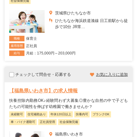
社会保険完備
茨城県ひたちなか市
ひたちなか海浜鉄道湊線 日工前駅から徒
歩で10分 JR常...
保育士
職種
正社員
雇用形態
月給：175,000円～203,000円
給与
チェックして問合せ・応募する
お気に入りに追加
【福島県いわき市】の求人情報
扶養控除内勤務OK♪経験問わず大募集◎豊かな自然の中で子ども
たちの可能性を伸ばす幼稚園で働きませんか？
未経験可
住宅補助あり
年休120日以上
扶養内可
ブランクOK
車・バイク通勤可
正社員登用
社会保険完備
福島県いわき市