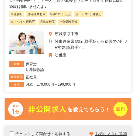
☆担任の先生として子ども達の成長をサポート☆年間休日130日！
経験は問いませんよ♪
未経験可
住宅補助あり
年休120日以上
ボーナス3ヶ月以上
車・バイク通勤可
退職金制度
社会保険完備
茨城県取手市
関東鉄道常総線 取手駅から徒歩で7分 J
R常磐線(取手?...
幼稚園
保育士
職種
幼稚園教諭
正社員
雇用形態
月給：170,000円～190,000円
給与
チェックして問合せ・応募する
お気に入りに追加