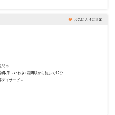
お気に入りに追加
笠間市
線(取手～いわき) 岩間駅から徒歩で12分
等デイサービス