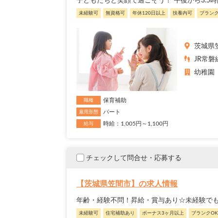
子どもたちと笑顔で過ごそう！ 午後から3.5
未経験可
無資格可
年休120日以上
扶養内可
ブランク
茨城県
JR常磐
幼稚園
保育補助
職種
パート
雇用形態
時給：1,005円～1,100円
給与
チェックして問合せ・応募する
【茨城県笠間市】の求人情報
年齢・経験不問！昇給・賞与あり☆未経験で
未経験可
住宅補助あり
ボーナス3ヶ月以上
ブランクOK