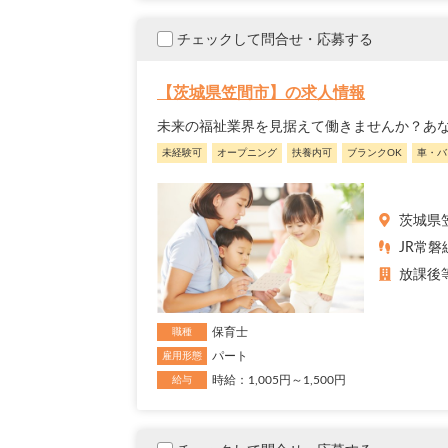
チェックして問合せ・応募する
【茨城県笠間市】の求人情報
未来の福祉業界を見据えて働きませんか？あ
未経験可
オープニング
扶養内可
ブランクOK
車・バ
茨城県
JR常磐
放課後
保育士
職種
パート
雇用形態
時給：1,005円～1,500円
給与