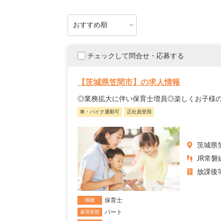
チェックして問合せ・応募する
【茨城県笠間市】の求人情報
◎業務拡大に伴い保育士増員◎楽しくお子様
車・バイク通勤可
正社員登用
茨城県
JR常磐
放課後
保育士
職種
パート
雇用形態