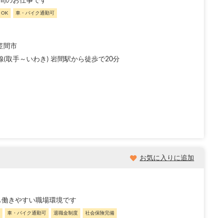
時間のお仕事です
OK
車・バイク通勤可
笠間市
線(取手～いわき) 岩間駅から徒歩で20分
お気に入りに追加
も働きやすい職場環境です
車・バイク通勤可
退職金制度
社会保険完備