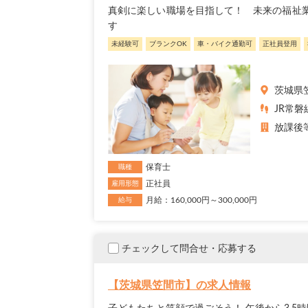
真剣に楽しい職場を目指して！ 未来の福祉
す
未経験可
ブランクOK
車・バイク通勤可
正社員登用
茨城県
JR常
放課後
保育士
職種
正社員
雇用形態
月給：160,000円～300,000円
給与
チェックして問合せ・応募する
【茨城県笠間市】の求人情報