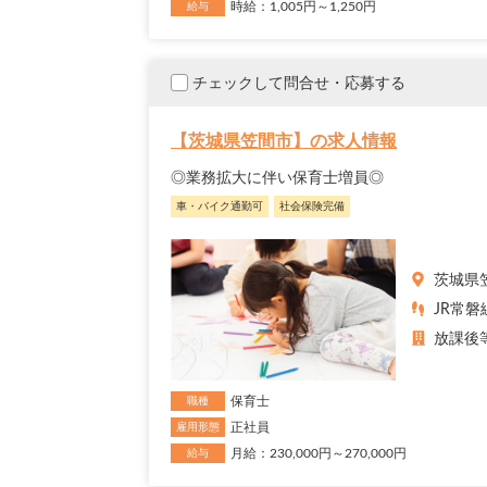
時給：1,005円～1,250円
給与
チェックして問合せ・応募する
【茨城県笠間市】の求人情報
◎業務拡大に伴い保育士増員◎
車・バイク通勤可
社会保険完備
茨城県
JR常磐
放課後
保育士
職種
正社員
雇用形態
月給：230,000円～270,000円
給与