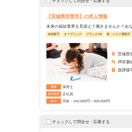
チェックして問合せ・応募する
【茨城県笠間市】の求人情報
未来の福祉業界を見据えて働きませんか？あ
未経験可
オープニング
ブランクOK
車・バイク通勤可
茨城県
JR常磐
放課後
保育士
職種
正社員
雇用形態
月給：160,000円～300,000円
給与
チェックして問合せ・応募する