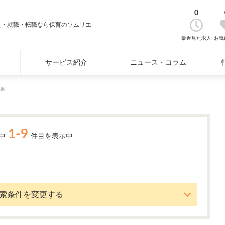
0
人・就職・転職なら保育のソムリエ
最近見た求人
お気
サービス紹介
ニュース・コラム
果
1-9
中
件目を表示中
索条件を変更する