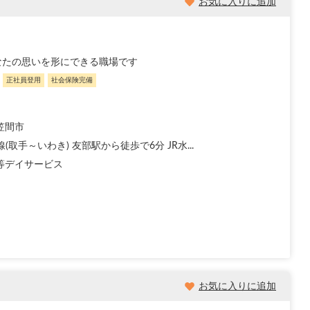
お気に入りに追加
なたの思いを形にできる職場です
正社員登用
社会保険完備
笠間市
線(取手～いわき) 友部駅から徒歩で6分 JR水...
等デイサービス
お気に入りに追加