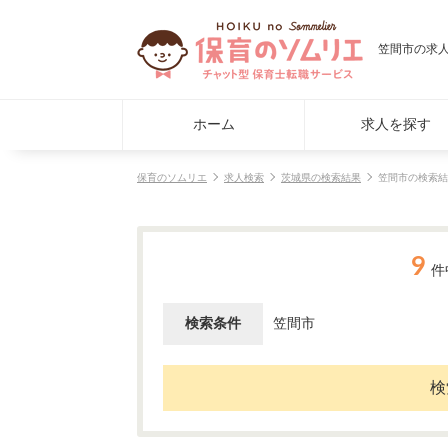
笠間市の求
ホーム
求人を探す
保育のソムリエ
求人検索
茨城県の検索結果
笠間市の検索結
9
件
検索条件
笠間市
検