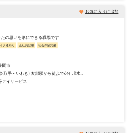
お気に入りに追加
なたの思いを形にできる職場です
イク通勤可
正社員登用
社会保険完備
笠間市
線(取手～いわき) 友部駅から徒歩で6分 JR水...
等デイサービス