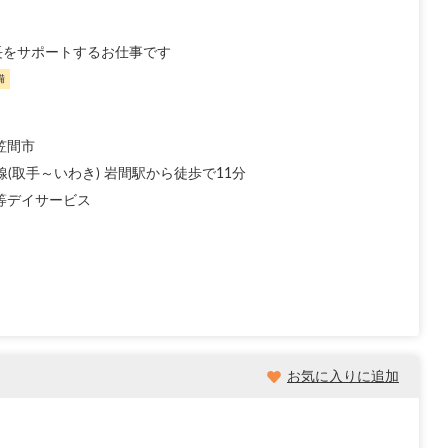
長をサポートするお仕事です
備
笠間市
線(取手～いわき) 岩間駅から徒歩で11分
等デイサービス
お気に入りに追加