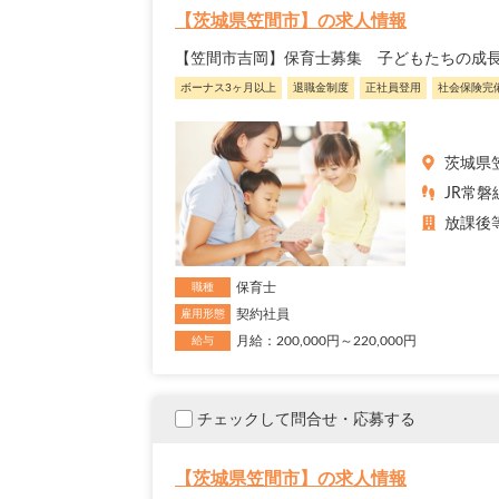
【茨城県笠間市】の求人情報
【笠間市吉岡】保育士募集 子どもたちの成
ボーナス3ヶ月以上
退職金制度
正社員登用
社会保険完
茨城県
JR常磐
放課後
保育士
職種
契約社員
雇用形態
月給：200,000円～220,000円
給与
チェックして問合せ・応募する
【茨城県笠間市】の求人情報