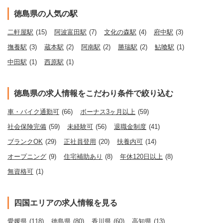
徳島県の人気の駅
二軒屋駅
(15)
阿波富田駅
(7)
文化の森駅
(4)
府中駅
(3)
撫養駅
(3)
蔵本駅
(2)
阿南駅
(2)
勝瑞駅
(2)
鮎喰駅
(1)
中田駅
(1)
西原駅
(1)
徳島県の求人情報をこだわり条件で絞り込む
車・バイク通勤可
(66)
ボーナス3ヶ月以上
(59)
社会保険完備
(59)
未経験可
(56)
退職金制度
(41)
ブランクOK
(29)
正社員登用
(20)
扶養内可
(14)
オープニング
(9)
住宅補助あり
(8)
年休120日以上
(8)
無資格可
(1)
四国エリアの求人情報を見る
愛媛県
(118)
徳島県
(80)
香川県
(60)
高知県
(13)