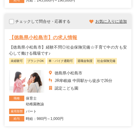
月給：145,000円～190,000円
給与
チェックして問合せ・応募する
お気に入りに追加
【徳島県小松島市】の求人情報
【徳島県小松島市】経験不問◎社会保険完備☆子育て中の方も安
心して働ける職場です♪
未経験可
ブランクOK
車・バイク通勤可
退職金制度
社会保険完備
徳島県小松島市
JR牟岐線 中田駅から徒歩で26分
認定こども園
保育士
職種
幼稚園教諭
パート
雇用形態
時給：980円～1,000円
給与