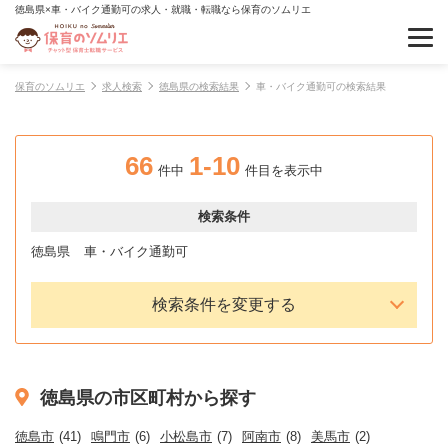
徳島県×車・バイク通勤可の求人・就職・転職なら保育のソムリエ
保育のソムリエ
求人検索
徳島県の検索結果
車・バイク通勤可の検索結果
66
1-10
件中
件目を表示中
検索条件
徳島県
車・バイク通勤可
検索条件を変更する
徳島県の市区町村から探す
徳島市
(41)
鳴門市
(6)
小松島市
(7)
阿南市
(8)
美馬市
(2)