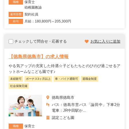
保育士
職種
幼稚園教諭
契約社員
雇用形態
月給：180,800円～205,300円
給与
チェックして問合せ・応募する
お気に入りに追加
【徳島県徳島市】の求人情報
やる気アップの充実した待遇☆子どもたちとのびのび過ごせるア
ットホームなこども園です♪
未経験可
ボーナス3ヶ月以上
車・バイク通勤可
退職金制度
社会保険完備
徳島県徳島市
バス：徳島市営バス「論田中」下車2分
電車：JR中田駅か...
認定こども園
保育士
職種