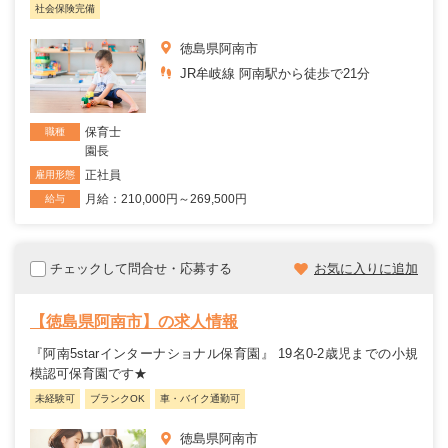
社会保険完備
徳島県阿南市
JR牟岐線 阿南駅から徒歩で21分
保育士
職種
園長
正社員
雇用形態
月給：210,000円～269,500円
給与
チェックして問合せ・応募する
お気に入りに追加
【徳島県阿南市】の求人情報
『阿南5starインターナショナル保育園』 19名0-2歳児までの小規
模認可保育園です★
未経験可
ブランクOK
車・バイク通勤可
徳島県阿南市