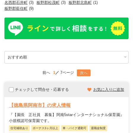
名西郡石井町
(3)
板野郡松茂町
(3)
板野郡北島町
(1)
板野郡藍住町
(9)
前へ
1
7ページ
次へ
チェックして問合せ・応募する
お気に入りに追加
【徳島県阿南市】の求人情報
『【園長 正社員 募集】阿南5starインターナショナル保育園』
小規模認可保育園です。
住宅補助あり
ボーナス3ヶ月以上
車・バイク通勤可
退職金制度