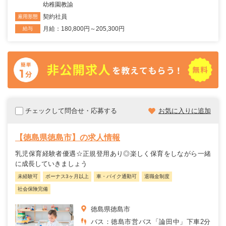
幼稚園教諭
契約社員
雇用形態
月給：180,800円～205,300円
給与
チェックして問合せ・応募する
お気に入りに追加
【徳島県徳島市】の求人情報
乳児保育経験者優遇☆正規登用あり◎楽しく保育をしながら一緒
に成長していきましょう
未経験可
ボーナス3ヶ月以上
車・バイク通勤可
退職金制度
社会保険完備
徳島県徳島市
バス：徳島市営バス「論田中」下車2分