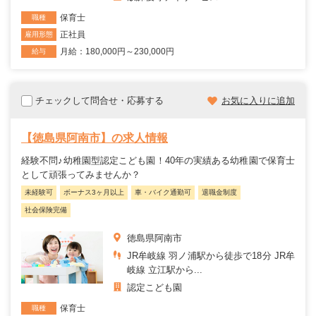
保育士
職種
正社員
雇用形態
月給：180,000円～230,000円
給与
チェックして問合せ・応募する
お気に入りに追加
【徳島県阿南市】の求人情報
経験不問♪幼稚園型認定こども園！40年の実績ある幼稚園で保育士
として頑張ってみませんか？
未経験可
ボーナス3ヶ月以上
車・バイク通勤可
退職金制度
社会保険完備
徳島県阿南市
JR牟岐線 羽ノ浦駅から徒歩で18分 JR牟
岐線 立江駅から...
認定こども園
保育士
職種