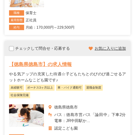
保育士
職種
正社員
雇用形態
月給：170,000円～229,500円
給与
チェックして問合せ・応募する
お気に入りに追加
【徳島県徳島市】の求人情報
やる気アップの充実した待遇☆子どもたちとのびのび過ごせるア
ットホームなこども園です♪
未経験可
ボーナス3ヶ月以上
車・バイク通勤可
退職金制度
社会保険完備
徳島県徳島市
バス：徳島市営バス「論田中」下車2分
電車：JR中田駅か...
認定こども園