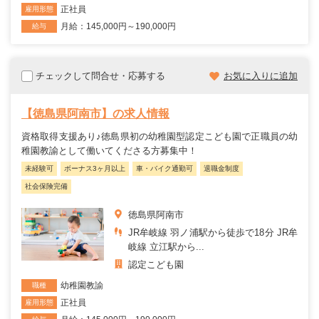
正社員
雇用形態
月給：145,000円～190,000円
給与
チェックして問合せ・応募する
お気に入りに追加
【徳島県阿南市】の求人情報
資格取得支援あり♪徳島県初の幼稚園型認定こども園で正職員の幼
稚園教諭として働いてくださる方募集中！
未経験可
ボーナス3ヶ月以上
車・バイク通勤可
退職金制度
社会保険完備
徳島県阿南市
JR牟岐線 羽ノ浦駅から徒歩で18分 JR牟
岐線 立江駅から...
認定こども園
幼稚園教諭
職種
正社員
雇用形態