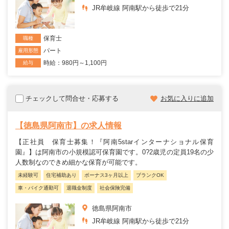
JR牟岐線 阿南駅から徒歩で21分
保育士
職種
パート
雇用形態
時給：980円～1,100円
給与
チェックして問合せ・応募する
お気に入りに追加
【徳島県阿南市】の求人情報
【正社員 保育士募集！『阿南5starインターナショナル保育
園』】は阿南市の小規模認可保育園です。0?2歳児の定員19名の少
人数制なのできめ細かな保育が可能です。
未経験可
住宅補助あり
ボーナス3ヶ月以上
ブランクOK
車・バイク通勤可
退職金制度
社会保険完備
徳島県阿南市
JR牟岐線 阿南駅から徒歩で21分