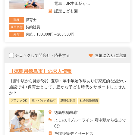
電車：JR中田駅か...
認定こども園
保育士
職種
契約社員
雇用形態
月給：180,800円～205,300円
給与
チェックして問合せ・応募する
お気に入りに追加
【徳島県徳島市】の求人情報
【府中駅から徒歩6分】夏季・年末年始休暇あり◎家庭的な温かい
施設です♪保育士として、豊かな子ども時代をサポートしません
か？
ブランクOK
車・バイク通勤可
退職金制度
社会保険完備
徳島県徳島市
よしの川ブルーライン 府中駅から徒歩で
6分
放課後等デイサービス