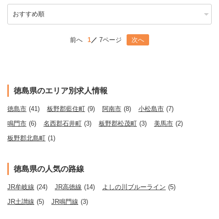
前へ
1
7ページ
次へ
徳島県のエリア別求人情報
徳島市
(41)
板野郡藍住町
(9)
阿南市
(8)
小松島市
(7)
鳴門市
(6)
名西郡石井町
(3)
板野郡松茂町
(3)
美馬市
(2)
板野郡北島町
(1)
徳島県の人気の路線
JR牟岐線
(24)
JR高徳線
(14)
よしの川ブルーライン
(5)
JR土讃線
(5)
JR鳴門線
(3)