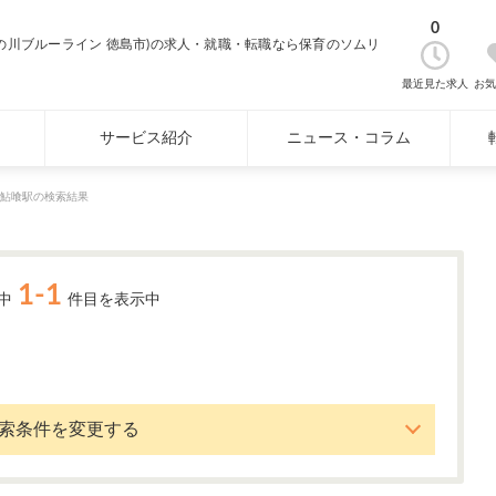
0
の川ブルーライン 徳島市)の求人・就職・転職なら保育のソムリ
最近見た求人
お
サービス紹介
ニュース・コラム
鮎喰駅の検索結果
1-1
中
件目を表示中
索条件を変更する