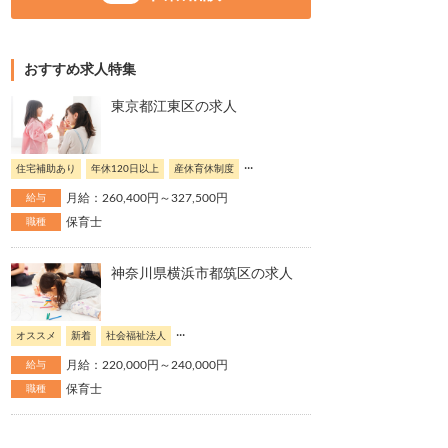
おすすめ求人特集
東京都江東区の求人
...
住宅補助あり
年休120日以上
産休育休制度
月給：260,400円～327,500円
給与
保育士
職種
神奈川県横浜市都筑区の求人
...
オススメ
新着
社会福祉法人
月給：220,000円～240,000円
給与
保育士
職種