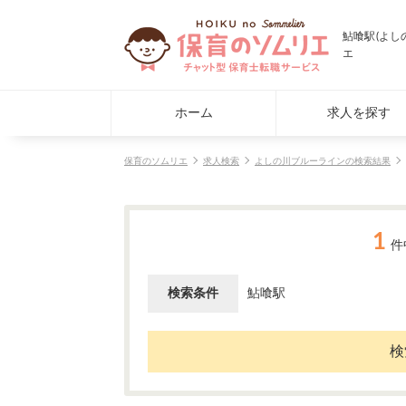
鮎喰駅(よし
エ
ホーム
求人を探す
保育のソムリエ
求人検索
よしの川ブルーラインの検索結果
1
件
検索条件
鮎喰駅
検