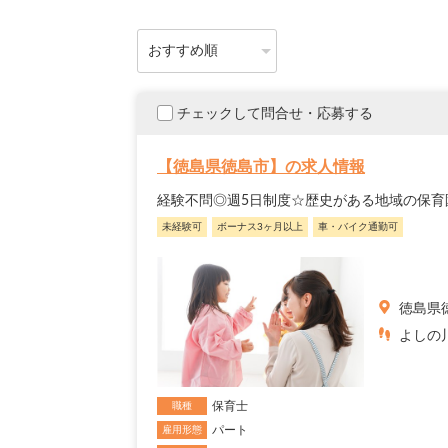
チェックして問合せ・応募する
【徳島県徳島市】の求人情報
経験不問◎週5日制度☆歴史がある地域の保
未経験可
ボーナス3ヶ月以上
車・バイク通勤可
徳島県
よしの川
保育士
職種
パート
雇用形態