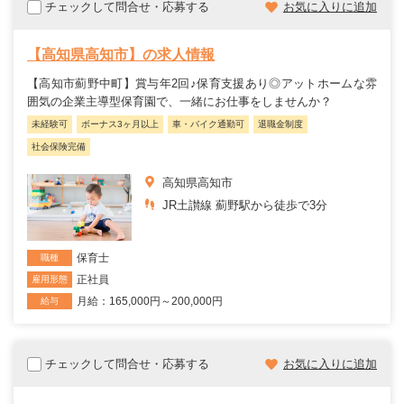
チェックして問合せ・応募する
お気に入りに追加
【高知県高知市】の求人情報
【高知市薊野中町】賞与年2回♪保育支援あり◎アットホームな雰
囲気の企業主導型保育園で、一緒にお仕事をしませんか？
未経験可
ボーナス3ヶ月以上
車・バイク通勤可
退職金制度
社会保険完備
高知県高知市
JR土讃線 薊野駅から徒歩で3分
保育士
職種
正社員
雇用形態
月給：165,000円～200,000円
給与
チェックして問合せ・応募する
お気に入りに追加