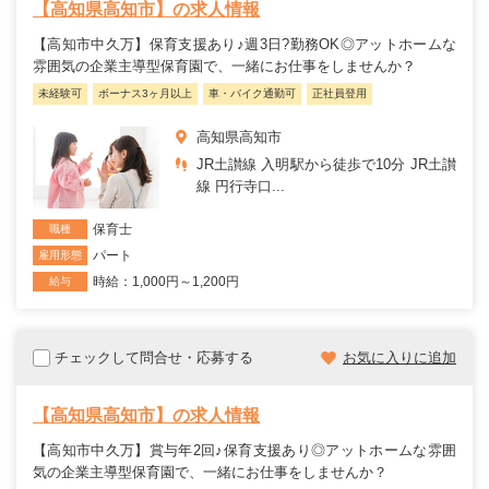
【高知県高知市】の求人情報
【高知市中久万】保育支援あり♪週3日?勤務OK◎アットホームな
雰囲気の企業主導型保育園で、一緒にお仕事をしませんか？
未経験可
ボーナス3ヶ月以上
車・バイク通勤可
正社員登用
高知県高知市
JR土讃線 入明駅から徒歩で10分 JR土讃
線 円行寺口...
保育士
職種
パート
雇用形態
時給：1,000円～1,200円
給与
チェックして問合せ・応募する
お気に入りに追加
【高知県高知市】の求人情報
【高知市中久万】賞与年2回♪保育支援あり◎アットホームな雰囲
気の企業主導型保育園で、一緒にお仕事をしませんか？