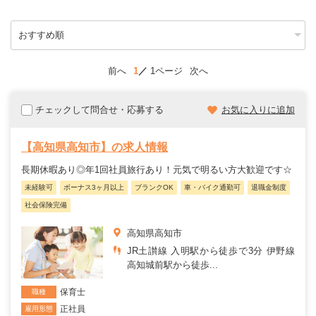
前へ
1
1ページ
次へ
チェックして問合せ・応募する
お気に入りに追加
【高知県高知市】の求人情報
長期休暇あり◎年1回社員旅行あり！元気で明るい方大歓迎です☆
未経験可
ボーナス3ヶ月以上
ブランクOK
車・バイク通勤可
退職金制度
社会保険完備
高知県高知市
JR土讃線 入明駅から徒歩で3分 伊野線
高知城前駅から徒歩...
保育士
職種
正社員
雇用形態