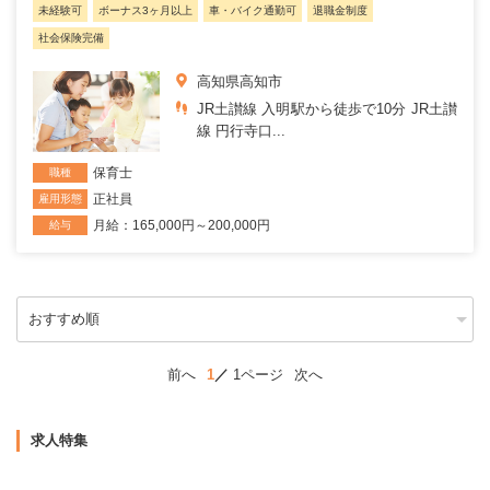
未経験可
ボーナス3ヶ月以上
車・バイク通勤可
退職金制度
社会保険完備
高知県高知市
JR土讃線 入明駅から徒歩で10分 JR土讃
線 円行寺口...
保育士
職種
正社員
雇用形態
月給：165,000円～200,000円
給与
前へ
1
1ページ
次へ
求人特集