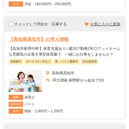
月給：160,000円～200,000円
給与
チェックして問合せ・応募する
お気に入りに追加
【高知県高知市】の求人情報
【高知市薊野中町】保育支援あり♪週3日?勤務OK◎アットホーム
な雰囲気の企業主導型保育園で、一緒にお仕事をしませんか？
未経験可
ボーナス3ヶ月以上
車・バイク通勤可
正社員登用
高知県高知市
JR土讃線 薊野駅から徒歩で3分
保育士
職種
パート
雇用形態
時給：1,000円～1,200円
給与