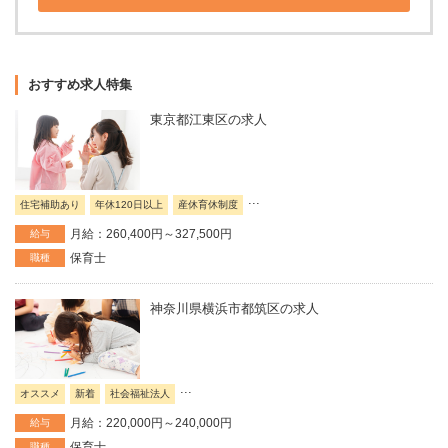
おすすめ求人特集
東京都江東区の求人
...
住宅補助あり
年休120日以上
産休育休制度
月給：260,400円～327,500円
給与
保育士
職種
神奈川県横浜市都筑区の求人
...
オススメ
新着
社会福祉法人
月給：220,000円～240,000円
給与
保育士
職種