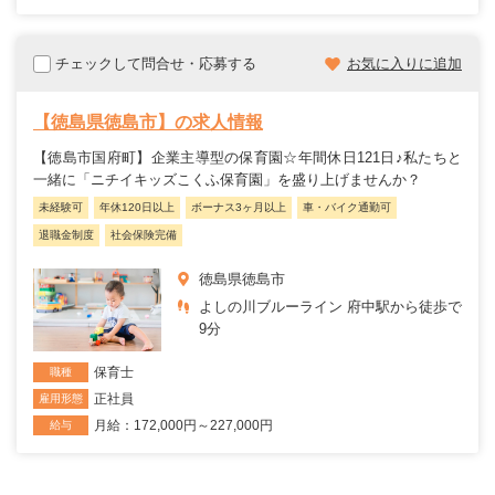
チェックして問合せ・応募する
お気に入りに追加
【徳島県徳島市】の求人情報
【徳島市国府町】企業主導型の保育園☆年間休日121日♪私たちと
一緒に「ニチイキッズこくふ保育園」を盛り上げませんか？
未経験可
年休120日以上
ボーナス3ヶ月以上
車・バイク通勤可
退職金制度
社会保険完備
徳島県徳島市
よしの川ブルーライン 府中駅から徒歩で
9分
保育士
職種
正社員
雇用形態
月給：172,000円～227,000円
給与