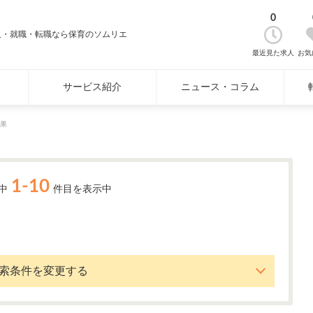
0
人・就職・転職なら保育のソムリエ
最近見た求人
お気
サービス紹介
ニュース・コラム
果
1-10
中
件目を表示中
索条件を変更する