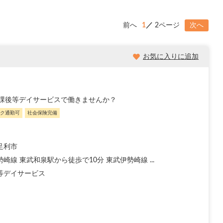
前へ
1
2ページ
次へ
お気に入りに追加
課後等デイサービスで働きませんか？
ク通勤可
社会保険完備
足利市
崎線 東武和泉駅から徒歩で10分 東武伊勢崎線 ...
等デイサービス