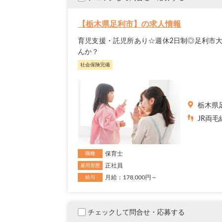
【栃木県足利市】の求人情報
育児支援・託児所あり☆週休2日制◎足利市
んか？
社会保険完備
栃木県
JR両
保育士
職種
正社員
雇用形態
月給：178,000円～
給与
チェックして問合せ・応募する