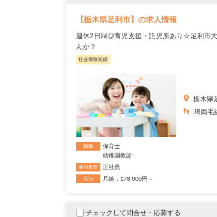
【栃木県足利市】の求人情報
週休2日制◎育児支援・託児所あり☆足利市
んか？
社会保険完備
栃木県
JR両
保育士
職種
幼稚園教諭
正社員
雇用形態
月給：178,000円～
給与
チェックして問合せ・応募する