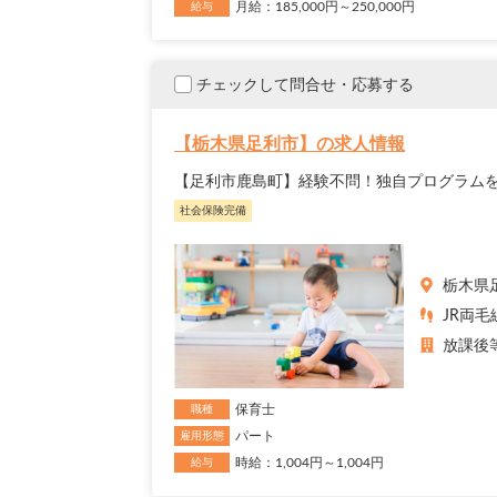
月給：185,000円～250,000円
給与
チェックして問合せ・応募する
【栃木県足利市】の求人情報
【足利市鹿島町】経験不問！独自プログラム
社会保険完備
栃木県
JR両毛
放課後
保育士
職種
パート
雇用形態
時給：1,004円～1,004円
給与