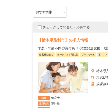
チェックして問合せ・応募する
【栃木県足利市】の求人情報
学歴・年齢不問◎賞与あり♪児童発達支援・放
住宅補助あり
ボーナス3ヶ月以上
ブランクOK
車・バイ
栃木県
東武伊勢
放課後
保育士
職種
正社員
雇用形態