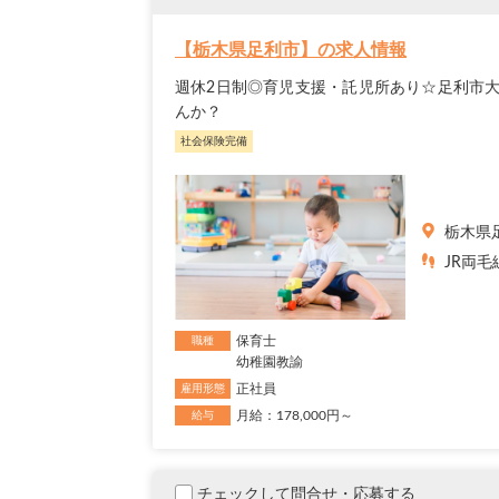
【栃木県足利市】の求人情報
週休2日制◎育児支援・託児所あり☆足利市
んか？
社会保険完備
栃木県
JR両
保育士
職種
幼稚園教諭
正社員
雇用形態
月給：178,000円～
給与
チェックして問合せ・応募する