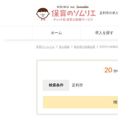
足利市の求
ホーム
求人を探す
保育のソムリエ
求人検索
栃木県の検索結果
足利市の検索結
20
件
検索条件
足利市
検