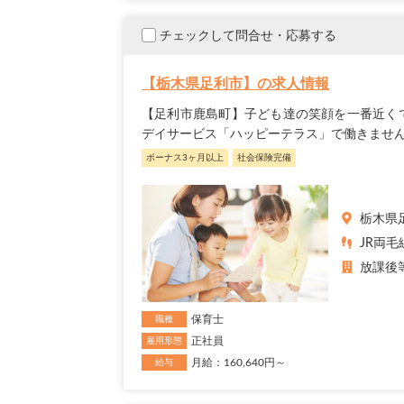
チェックして問合せ・応募する
【栃木県足利市】の求人情報
【足利市鹿島町】子ども達の笑顔を一番近く
デイサービス「ハッピーテラス」で働きませ
ボーナス3ヶ月以上
社会保険完備
栃木県
JR両毛
放課後
保育士
職種
正社員
雇用形態
月給：160,640円～
給与