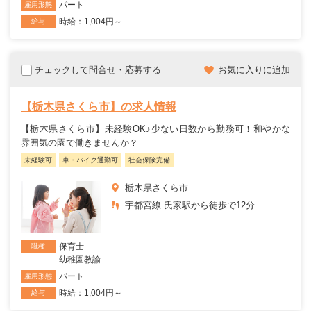
パート
雇用形態
時給：1,004円～
給与
チェックして問合せ・応募する
お気に入りに追加
【栃木県さくら市】の求人情報
【栃木県さくら市】未経験OK♪少ない日数から勤務可！和やかな
雰囲気の園で働きませんか？
未経験可
車・バイク通勤可
社会保険完備
栃木県さくら市
宇都宮線 氏家駅から徒歩で12分
保育士
職種
幼稚園教諭
パート
雇用形態
時給：1,004円～
給与