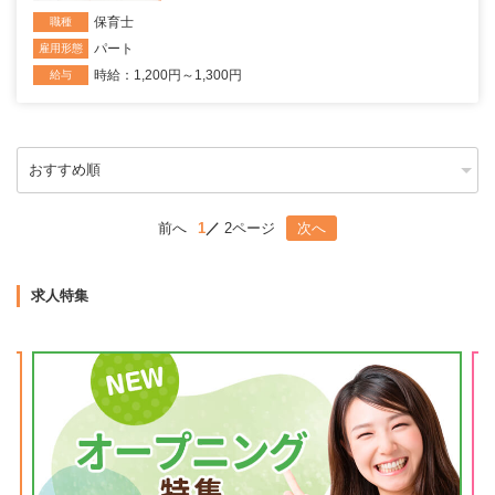
保育士
職種
パート
雇用形態
時給：1,200円～1,300円
給与
前へ
1
2ページ
次へ
求人特集