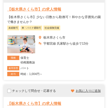
【栃木県さくら市】の求人情報
【栃木県さくら市】少ない日数から勤務可！和やかな雰囲気の園
で働きませんか？
未経験可
車・バイク通勤可
社会保険完備
栃木県さくら市
宇都宮線 氏家駅から徒歩で13分
保育士
職種
幼稚園教諭
パート
雇用形態
時給：1,004円～
給与
チェックして問合せ・応募する
お気に入りに追加
【栃木県さくら市】の求人情報