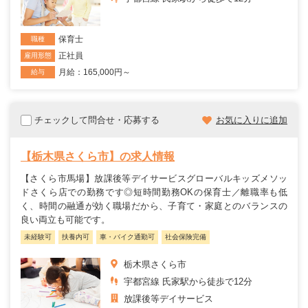
保育士
職種
正社員
雇用形態
月給：165,000円～
給与
チェックして問合せ・応募する
お気に入りに追加
【栃木県さくら市】の求人情報
【さくら市馬場】放課後等デイサービスグローバルキッズメソッ
ドさくら店での勤務です◎短時間勤務OKの保育士／離職率も低
く、時間の融通が効く職場だから、子育て・家庭とのバランスの
良い両立も可能です。
未経験可
扶養内可
車・バイク通勤可
社会保険完備
栃木県さくら市
宇都宮線 氏家駅から徒歩で12分
放課後等デイサービス