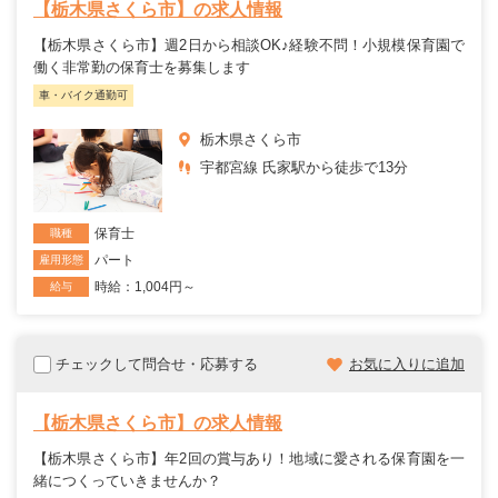
【栃木県さくら市】の求人情報
【栃木県さくら市】週2日から相談OK♪経験不問！小規模保育園で
働く非常勤の保育士を募集します
車・バイク通勤可
栃木県さくら市
宇都宮線 氏家駅から徒歩で13分
保育士
職種
パート
雇用形態
時給：1,004円～
給与
チェックして問合せ・応募する
お気に入りに追加
【栃木県さくら市】の求人情報
【栃木県さくら市】年2回の賞与あり！地域に愛される保育園を一
緒につくっていきませんか？