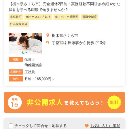
【栃木県さくら市】完全週休2日制！実務経験不問◎きめ細やかな
保育を学べる職場で働きませんか？
未経験可
ボーナス3ヶ月以上
車・バイク通勤可
退職金制度
社会保険完備
栃木県さくら市
宇都宮線 氏家駅から徒歩で13分
保育士
職種
幼稚園教諭
正社員
雇用形態
月給：165,000円～
給与
チェックして問合せ・応募する
お気に入りに追加