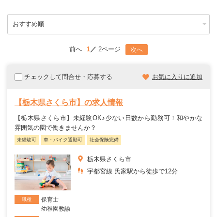
前へ
1
2ページ
次へ
チェックして問合せ・応募する
お気に入りに追加
【栃木県さくら市】の求人情報
【栃木県さくら市】未経験OK♪少ない日数から勤務可！和やかな
雰囲気の園で働きませんか？
未経験可
車・バイク通勤可
社会保険完備
栃木県さくら市
宇都宮線 氏家駅から徒歩で12分
保育士
職種
幼稚園教諭