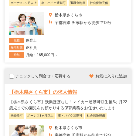
ボーナス3ヶ月以上
車・バイク通勤可
退職金制度
社会保険完備
栃木県さくら市
宇都宮線 氏家駅から徒歩で13分
保育士
職種
正社員
雇用形態
月給：165,000円～
給与
チェックして問合せ・応募する
お気に入りに追加
【栃木県さくら市】の求人情報
【栃木県さくら市】残業ほぼなし！マイカー通勤可◎生後6ヶ月?2
歳児までの園児をお預かりする保育業務をお任せいたします
未経験可
ボーナス3ヶ月以上
車・バイク通勤可
社会保険完備
栃木県さくら市
宇都宮線 氏家駅から徒歩で12分