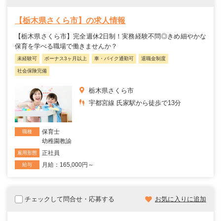
【栃木県さくら市】の求人情報
【栃木県さくら市】完全週休2日制！実務経験不問◎きめ細やかな
保育を学べる職場で働きませんか？
未経験可
ボーナス3ヶ月以上
車・バイク通勤可
退職金制度
社会保険完備
栃木県さくら市
宇都宮線 氏家駅から徒歩で13分
保育士
職種
幼稚園教諭
正社員
雇用形態
月給：165,000円～
給与
チェックして問合せ・応募する
お気に入りに追加