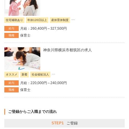
...
住宅補助あり
年休120日以上
産休育休制度
月給：260,400円～327,500円
給与
保育士
職種
神奈川県横浜市都筑区の求人
...
オススメ
新着
社会福祉法人
月給：220,000円～240,000円
給与
保育士
職種
ご登録からご入職までの流れ
STEP1
ご登録