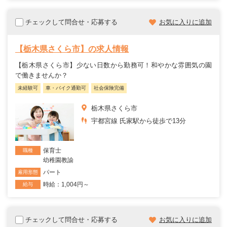
チェックして問合せ・応募する
お気に入りに追加
【栃木県さくら市】の求人情報
【栃木県さくら市】少ない日数から勤務可！和やかな雰囲気の園
で働きませんか？
未経験可
車・バイク通勤可
社会保険完備
栃木県さくら市
宇都宮線 氏家駅から徒歩で13分
保育士
職種
幼稚園教諭
パート
雇用形態
時給：1,004円～
給与
チェックして問合せ・応募する
お気に入りに追加