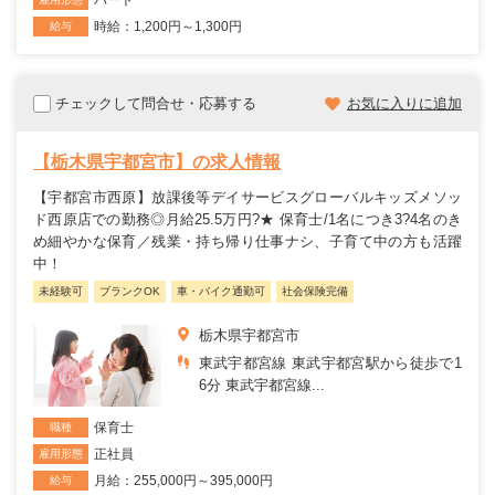
時給：1,200円～1,300円
給与
チェックして問合せ・応募する
お気に入りに追加
【栃木県宇都宮市】の求人情報
【宇都宮市西原】放課後等デイサービスグローバルキッズメソッ
ド西原店での勤務◎月給25.5万円?★ 保育士/1名につき3?4名のき
め細やかな保育／残業・持ち帰り仕事ナシ、子育て中の方も活躍
中！
未経験可
ブランクOK
車・バイク通勤可
社会保険完備
栃木県宇都宮市
東武宇都宮線 東武宇都宮駅から徒歩で1
6分 東武宇都宮線...
保育士
職種
正社員
雇用形態
月給：255,000円～395,000円
給与