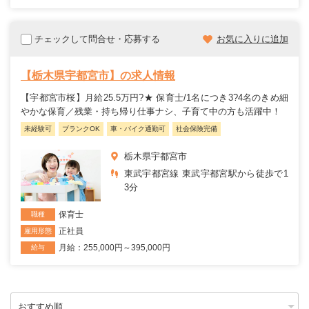
チェックして問合せ・応募する
お気に入りに追加
【栃木県宇都宮市】の求人情報
【宇都宮市桜】月給25.5万円?★ 保育士/1名につき3?4名のきめ細
やかな保育／残業・持ち帰り仕事ナシ、子育て中の方も活躍中！
未経験可
ブランクOK
車・バイク通勤可
社会保険完備
栃木県宇都宮市
東武宇都宮線 東武宇都宮駅から徒歩で1
3分
保育士
職種
正社員
雇用形態
月給：255,000円～395,000円
給与