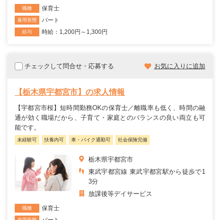
保育士
職種
パート
雇用形態
時給：1,200円～1,300円
給与
チェックして問合せ・応募する
お気に入りに追加
【栃木県宇都宮市】の求人情報
【宇都宮市桜】短時間勤務OKの保育士／離職率も低く、時間の融
通が効く職場だから、子育て・家庭とのバランスの良い両立も可
能です。
未経験可
扶養内可
車・バイク通勤可
社会保険完備
栃木県宇都宮市
東武宇都宮線 東武宇都宮駅から徒歩で1
3分
放課後等デイサービス
保育士
職種
パート
雇用形態