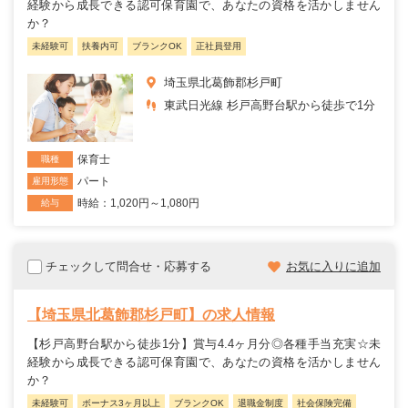
経験から成長できる認可保育園で、あなたの資格を活かしません
か？
未経験可
扶養内可
ブランクOK
正社員登用
埼玉県北葛飾郡杉戸町
東武日光線 杉戸高野台駅から徒歩で1分
保育士
職種
パート
雇用形態
時給：1,020円～1,080円
給与
チェックして問合せ・応募する
お気に入りに追加
【埼玉県北葛飾郡杉戸町】の求人情報
【杉戸高野台駅から徒歩1分】賞与4.4ヶ月分◎各種手当充実☆未
経験から成長できる認可保育園で、あなたの資格を活かしません
か？
未経験可
ボーナス3ヶ月以上
ブランクOK
退職金制度
社会保険完備