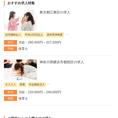
おすすめ求人特集
東京都江東区の求人
...
住宅補助あり
年休120日以上
産休育休制度
月給：260,400円～327,500円
給与
保育士
職種
神奈川県横浜市都筑区の求人
...
オススメ
新着
社会福祉法人
月給：220,000円～240,000円
給与
保育士
職種