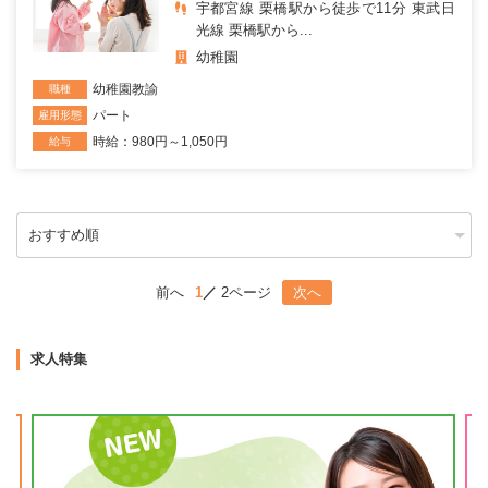
宇都宮線 栗橋駅から徒歩で11分 東武日
光線 栗橋駅から...
幼稚園
幼稚園教諭
職種
パート
雇用形態
時給：980円～1,050円
給与
前へ
1
2ページ
次へ
求人特集