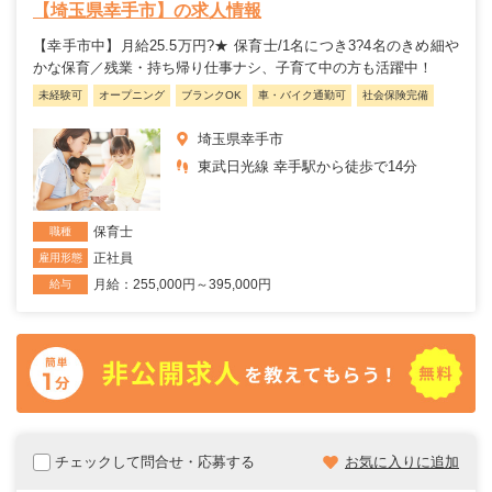
【埼玉県幸手市】の求人情報
【幸手市中】月給25.5万円?★ 保育士/1名につき3?4名のきめ細や
かな保育／残業・持ち帰り仕事ナシ、子育て中の方も活躍中！
未経験可
オープニング
ブランクOK
車・バイク通勤可
社会保険完備
埼玉県幸手市
東武日光線 幸手駅から徒歩で14分
保育士
職種
正社員
雇用形態
月給：255,000円～395,000円
給与
チェックして問合せ・応募する
お気に入りに追加