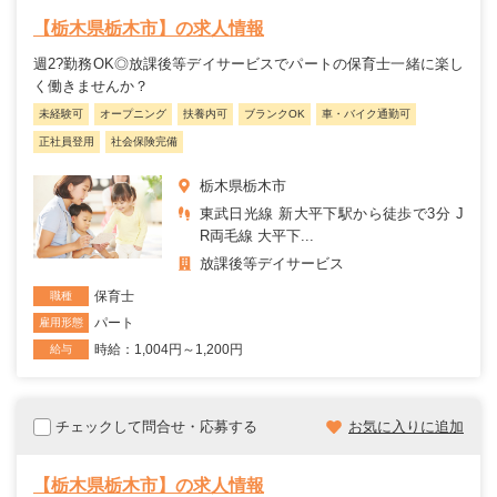
【栃木県栃木市】の求人情報
週2?勤務OK◎放課後等デイサービスでパートの保育士一緒に楽し
く働きませんか？
未経験可
オープニング
扶養内可
ブランクOK
車・バイク通勤可
正社員登用
社会保険完備
栃木県栃木市
東武日光線 新大平下駅から徒歩で3分 J
R両毛線 大平下...
放課後等デイサービス
保育士
職種
パート
雇用形態
時給：1,004円～1,200円
給与
チェックして問合せ・応募する
お気に入りに追加
【栃木県栃木市】の求人情報