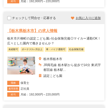
月給：192,000円～220,000円
給与
チェックして問合せ・応募する
お気に入りに追加
【栃木県栃木市】の求人情報
栃木市片柳町の認定こども園♪社会保険完備◎マイカー通勤OK！
広々とした園内で働きませんか？
未経験可
ボーナス3ヶ月以上
車・バイク通勤可
社会保険完備
栃木県栃木市
JR両毛線 栃木駅から徒歩で14分 東武宇
都宮線 栃木駅...
認定こども園
保育士
職種
正社員
雇用形態
月給：192,000円～220,000円
給与