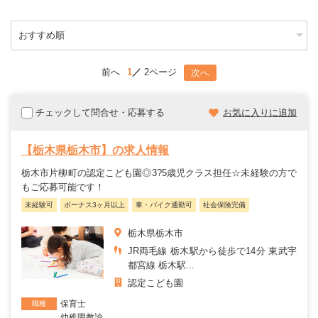
前へ
1
2ページ
次へ
チェックして問合せ・応募する
お気に入りに追加
【栃木県栃木市】の求人情報
栃木市片柳町の認定こども園◎3?5歳児クラス担任☆未経験の方で
もご応募可能です！
未経験可
ボーナス3ヶ月以上
車・バイク通勤可
社会保険完備
栃木県栃木市
JR両毛線 栃木駅から徒歩で14分 東武宇
都宮線 栃木駅...
認定こども園
保育士
職種
幼稚園教諭