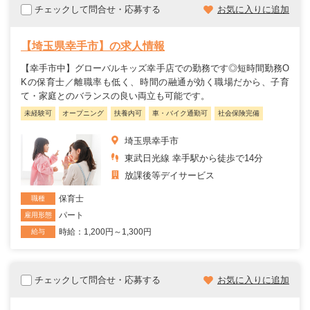
チェックして問合せ・応募する
お気に入りに追加
【埼玉県幸手市】の求人情報
【幸手市中】グローバルキッズ幸手店での勤務です◎短時間勤務O
Kの保育士／離職率も低く、時間の融通が効く職場だから、子育
て・家庭とのバランスの良い両立も可能です。
未経験可
オープニング
扶養内可
車・バイク通勤可
社会保険完備
埼玉県幸手市
東武日光線 幸手駅から徒歩で14分
放課後等デイサービス
保育士
職種
パート
雇用形態
時給：1,200円～1,300円
給与
チェックして問合せ・応募する
お気に入りに追加