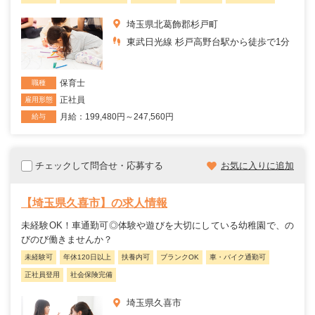
埼玉県北葛飾郡杉戸町
東武日光線 杉戸高野台駅から徒歩で1分
保育士
職種
正社員
雇用形態
月給：199,480円～247,560円
給与
チェックして問合せ・応募する
お気に入りに追加
【埼玉県久喜市】の求人情報
未経験OK！車通勤可◎体験や遊びを大切にしている幼稚園で、の
びのび働きませんか？
未経験可
年休120日以上
扶養内可
ブランクOK
車・バイク通勤可
正社員登用
社会保険完備
埼玉県久喜市