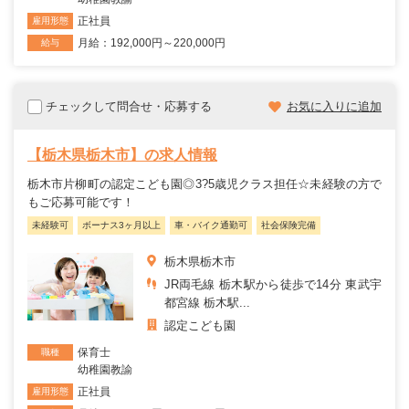
正社員
雇用形態
月給：192,000円～220,000円
給与
チェックして問合せ・応募する
お気に入りに追加
【栃木県栃木市】の求人情報
栃木市片柳町の認定こども園◎3?5歳児クラス担任☆未経験の方で
もご応募可能です！
未経験可
ボーナス3ヶ月以上
車・バイク通勤可
社会保険完備
栃木県栃木市
JR両毛線 栃木駅から徒歩で14分 東武宇
都宮線 栃木駅...
認定こども園
保育士
職種
幼稚園教諭
正社員
雇用形態