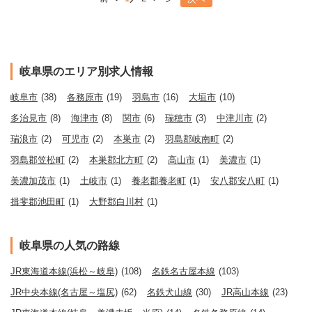
岐阜県のエリア別求人情報
岐阜市
(38)
各務原市
(19)
羽島市
(16)
大垣市
(10)
多治見市
(8)
海津市
(8)
関市
(6)
瑞穂市
(3)
中津川市
(2)
瑞浪市
(2)
可児市
(2)
本巣市
(2)
羽島郡岐南町
(2)
羽島郡笠松町
(2)
本巣郡北方町
(2)
高山市
(1)
美濃市
(1)
美濃加茂市
(1)
土岐市
(1)
養老郡養老町
(1)
安八郡安八町
(1)
揖斐郡池田町
(1)
大野郡白川村
(1)
岐阜県の人気の路線
JR東海道本線(浜松～岐阜)
(108)
名鉄名古屋本線
(103)
JR中央本線(名古屋～塩尻)
(62)
名鉄犬山線
(30)
JR高山本線
(23)