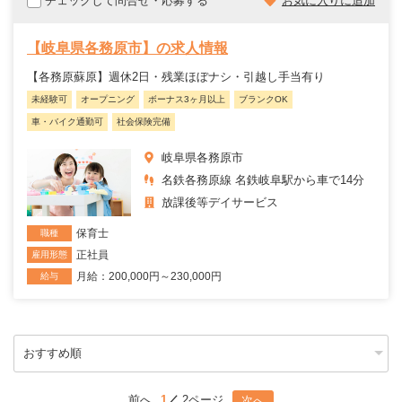
チェックして問合せ・応募する
お気に入りに追加
【岐阜県各務原市】の求人情報
【各務原蘇原】週休2日・残業ほぼナシ・引越し手当有り
未経験可
オープニング
ボーナス3ヶ月以上
ブランクOK
車・バイク通勤可
社会保険完備
岐阜県各務原市
名鉄各務原線 名鉄岐阜駅から車で14分
放課後等デイサービス
保育士
職種
正社員
雇用形態
月給：200,000円～230,000円
給与
前へ
1
2ページ
次へ