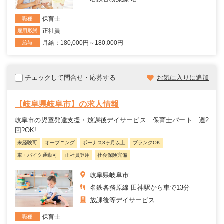
保育士
職種
正社員
雇用形態
月給：180,000円～180,000円
給与
チェックして問合せ・応募する
お気に入りに追加
【岐阜県岐阜市】の求人情報
岐阜市の児童発達支援・放課後デイサービス 保育士パート 週2
回?OK!
未経験可
オープニング
ボーナス3ヶ月以上
ブランクOK
車・バイク通勤可
正社員登用
社会保険完備
岐阜県岐阜市
名鉄各務原線 田神駅から車で13分
放課後等デイサービス
保育士
職種