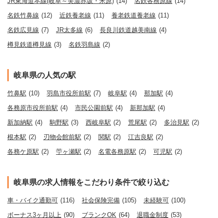
JR東海道本線(岐阜～美濃赤坂・米原)
(14)
名鉄各務原線
(14)
名鉄竹鼻線
(12)
近鉄養老線
(11)
養老鉄道養老線
(11)
名鉄広見線
(7)
JR太多線
(6)
長良川鉄道越美南線
(4)
樽見鉄道樽見線
(3)
名鉄羽島線
(2)
岐阜県の人気の駅
竹鼻駅
(10)
羽島市役所前駅
(7)
岐阜駅
(4)
那加駅
(4)
各務原市役所前駅
(4)
市民公園前駅
(4)
新那加駅
(4)
新加納駅
(4)
駒野駅
(3)
西岐阜駅
(2)
荒尾駅
(2)
多治見駅
(2)
根本駅
(2)
刃物会館前駅
(2)
関駅
(2)
江吉良駅
(2)
各務ケ原駅
(2)
苧ヶ瀬駅
(2)
名電各務原駅
(2)
可児駅
(2)
岐阜県の求人情報をこだわり条件で絞り込む
車・バイク通勤可
(116)
社会保険完備
(105)
未経験可
(100)
ボーナス3ヶ月以上
(90)
ブランクOK
(64)
退職金制度
(53)