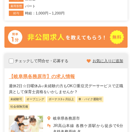
パート
雇用形態
時給：1,000円～1,200円
給与
チェックして問合せ・応募する
お気に入りに追加
【岐阜県各務原市】の求人情報
週休2日☆日曜休み♪未経験の方もOK◎重症児デーサービスで正職
員として保育士資格をいかしませんか？
未経験可
オープニング
ボーナス3ヶ月以上
車・バイク通勤可
社会保険完備
岐阜県各務原市
JR高山本線 各務ケ原駅から徒歩で6分
名鉄各務原線 名...