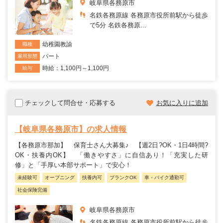
岐阜県各務原市
名鉄各務原線 各務原市役所前駅から徒歩
で5分 名鉄各務原...
幼稚園教諭
職種
パート
雇用形態
時給：1,100円～1,100円
給与
チェックして問合せ・応募する
お気に入りに追加
【岐阜県各務原市】の求人情報
【各務原市那加】 保育士さん大募集♪ 【週2日?OK・1日4時間?
OK・扶養内OK】 「働きやすさ」に自信あり！「充実した研
修」と「手厚い本部サポート」で安心！
未経験可
オープニング
扶養内可
ブランクOK
車・バイク通勤可
社会保険完備
岐阜県各務原市
名鉄各務原線 各務原市役所前駅から徒歩