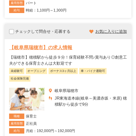
パート
雇用形態
時給：1,100円～1,300円
給与
チェックして問合せ・応募する
お気に入りに追加
【岐阜県瑞穂市】の求人情報
【瑞穂市】穂積駅から徒歩９分！保育経験不問♪賞与あり◎創意工
夫ができる保育士さんは大歓迎です
未経験可
オープニング
ボーナス3ヶ月以上
車・バイク通勤可
社会保険完備
岐阜県瑞穂市
JR東海道本線(岐阜～美濃赤坂・米原) 穂
積駅から徒歩で9分
保育士
職種
正社員
雇用形態
月給：192,000円～192,000円
給与