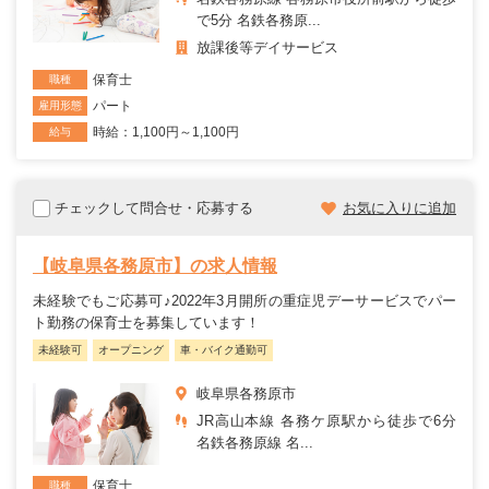
で5分 名鉄各務原...
放課後等デイサービス
保育士
職種
パート
雇用形態
時給：1,100円～1,100円
給与
チェックして問合せ・応募する
お気に入りに追加
【岐阜県各務原市】の求人情報
未経験でもご応募可♪2022年3月開所の重症児デーサービスでパー
ト勤務の保育士を募集しています！
未経験可
オープニング
車・バイク通勤可
岐阜県各務原市
JR高山本線 各務ケ原駅から徒歩で6分
名鉄各務原線 名...
保育士
職種