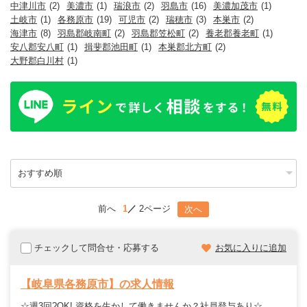
中津川市
(2)
美濃市
(1)
瑞浪市
(2)
羽島市
(16)
美濃加茂市
(1)
土岐市
(1)
各務原市
(19)
可児市
(2)
瑞穂市
(3)
本巣市
(2)
海津市
(8)
羽島郡岐南町
(2)
羽島郡笠松町
(2)
養老郡養老町
(1)
安八郡安八町
(1)
揖斐郡池田町
(1)
本巣郡北方町
(2)
大野郡白川村
(1)
前へ
1
2ページ
次へ
チェックして問合せ・応募する
お気に入りに追加
【岐阜県各務原市】の求人情報
☆週3回?OK! 資格を生かして働きませんか？社員登与あり☆