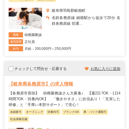
岐阜県羽島郡岐南町
名鉄各務原線 細畑駅から徒歩で20分 名
鉄各務原線 切通...
幼稚園教諭
職種
正社員
雇用形態
月給：200,000円～250,000円
給与
チェックして問合せ・応募する
お気に入りに追加
【岐阜県各務原市】の求人情報
【各務原市那加】 幼稚園教諭さん大募集♪ 【週2日?OK・1日4
時間?OK・扶養内OK】 「働きやすさ」に自信あり！「充実した
研修」と「手厚い本部サポート」で安心！
未経験可
オープニング
扶養内可
ブランクOK
車・バイク通勤可
社会保険完備