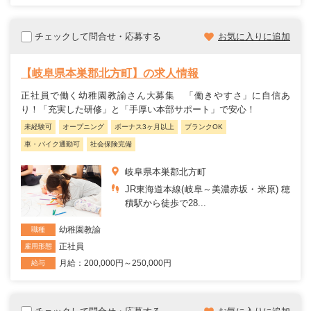
チェックして問合せ・応募する
お気に入りに追加
【岐阜県本巣郡北方町】の求人情報
正社員で働く幼稚園教諭さん大募集 「働きやすさ」に自信あ
り！「充実した研修」と「手厚い本部サポート」で安心！
未経験可
オープニング
ボーナス3ヶ月以上
ブランクOK
車・バイク通勤可
社会保険完備
岐阜県本巣郡北方町
JR東海道本線(岐阜～美濃赤坂・米原) 穂
積駅から徒歩で28...
幼稚園教諭
職種
正社員
雇用形態
月給：200,000円～250,000円
給与