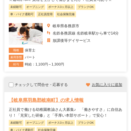
未経験可
オープニング
ボーナス3ヶ月以上
ブランクOK
車・バイク通勤可
正社員登用
社会保険完備
岐阜県各務原市
名鉄各務原線 名鉄岐阜駅から車で14分
放課後等デイサービス
保育士
職種
パート
雇用形態
時給：1,100円～1,300円
給与
チェックして問合せ・応募する
お気に入りに追加
【岐阜県羽島郡岐南町】の求人情報
正社員で働ける幼稚園教諭さん大募集♪ 「働きやすさ」に自信あ
り！「充実した研修」と「手厚い本部サポート」で安心！
未経験可
オープニング
ボーナス3ヶ月以上
ブランクOK
車・バイク通勤可
社会保険完備