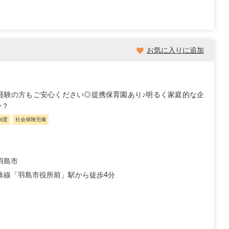
お気に入りに追加
経験の方もご安心ください◎提携保育園あり♪明るく家庭的な企
か？
制度
社会保険完備
羽島市
鼻線「羽島市役所前」駅から徒歩4分