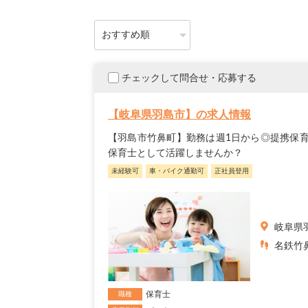
チェックして問合せ・応募する
【岐阜県羽島市】の求人情報
【羽島市竹鼻町】勤務は週1日から◎提携保育
保育士として活躍しませんか？
未経験可
車・バイク通勤可
正社員登用
岐阜県
名鉄竹
保育士
職種