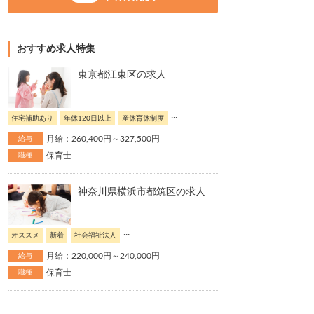
おすすめ求人特集
東京都江東区の求人
...
住宅補助あり
年休120日以上
産休育休制度
月給：260,400円～327,500円
給与
保育士
職種
神奈川県横浜市都筑区の求人
...
オススメ
新着
社会福祉法人
月給：220,000円～240,000円
給与
保育士
職種