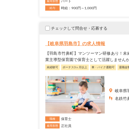
パート
雇用形態
時給：900円～1,000円
給与
チェックして問合せ・応募する
【岐阜県羽島市】の求人情報
【羽島市竹鼻町】マンツーマン研修あり！未
業主導型保育園で保育士として活躍しません
未経験可
ボーナス3ヶ月以上
車・バイク通勤可
退職金
岐阜県
名鉄竹
保育士
職種
正社員
雇用形態