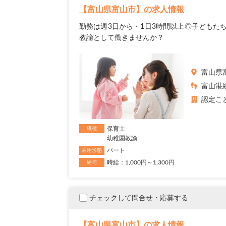
【富山県富山市】の求人情報
勤務は週3日から・1日3時間以上◎子どもた
教諭として働きませんか？
富山県
富山港線
認定こ
保育士
職種
幼稚園教諭
パート
雇用形態
時給：1,000円～1,300円
給与
チェックして問合せ・応募する
【富山県富山市】の求人情報