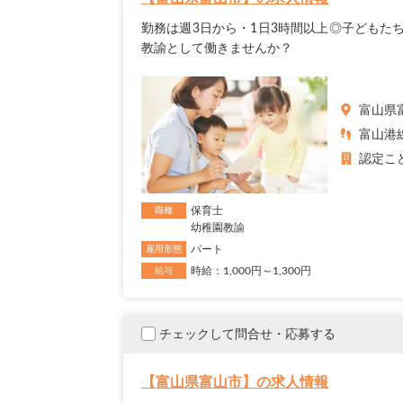
勤務は週3日から・1日3時間以上◎子どもた
教諭として働きませんか？
富山県
富山港線
認定こ
保育士
職種
幼稚園教諭
パート
雇用形態
時給：1,000円～1,300円
給与
チェックして問合せ・応募する
【富山県富山市】の求人情報