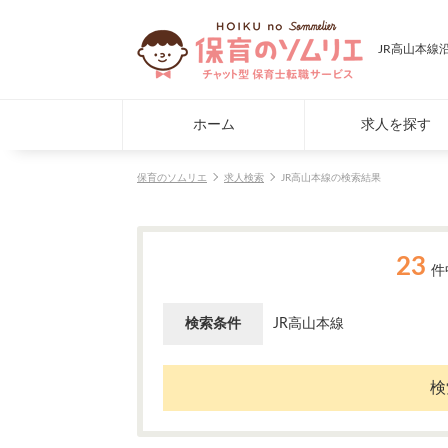
JR高山本線
ホーム
求人を探す
保育のソムリエ
求人検索
JR高山本線の検索結果
23
件
検索条件
JR高山本線
検