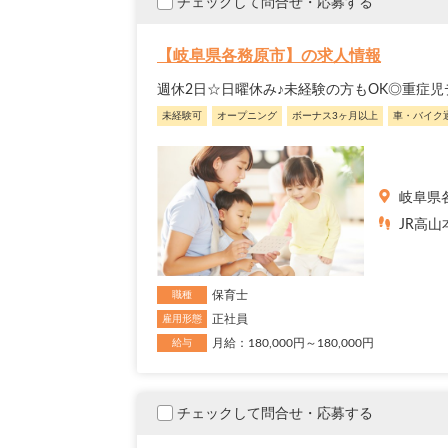
チェックして問合せ・応募する
【岐阜県各務原市】の求人情報
週休2日☆日曜休み♪未経験の方もOK◎重症
未経験可
オープニング
ボーナス3ヶ月以上
車・バイク
岐阜県
JR高山
保育士
職種
正社員
雇用形態
月給：180,000円～180,000円
給与
チェックして問合せ・応募する