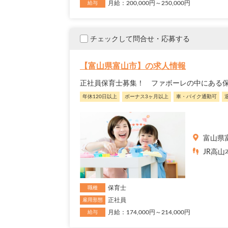
月給：200,000円～250,000円
給与
チェックして問合せ・応募する
【富山県富山市】の求人情報
正社員保育士募集！ ファボーレの中にある
年休120日以上
ボーナス3ヶ月以上
車・バイク通勤可
富山県
JR高山
保育士
職種
正社員
雇用形態
月給：174,000円～214,000円
給与