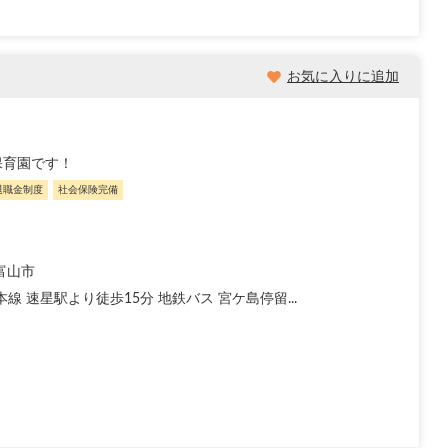
お気に入りに追加
保育園です！
退職金制度
社会保険完備
富山市
本線 速星駅より徒歩15分 地鉄バス 宮ケ島停留...