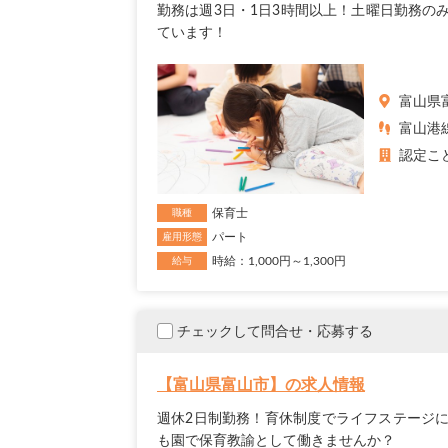
勤務は週3日・1日3時間以上！土曜日勤務の
ています！
富山県
富山港線
認定こ
保育士
職種
パート
雇用形態
時給：1,000円～1,300円
給与
チェックして問合せ・応募する
【富山県富山市】の求人情報
週休2日制勤務！育休制度でライフステージ
も園で保育教諭として働きませんか？