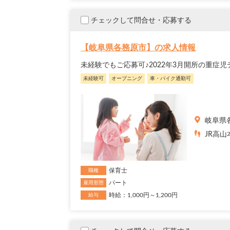
チェックして問合せ・応募する
【岐阜県各務原市】の求人情報
未経験でもご応募可♪2022年3月開所の重
未経験可
オープニング
車・バイク通勤可
岐阜県
JR高山
保育士
職種
パート
雇用形態
時給：1,000円～1,200円
給与