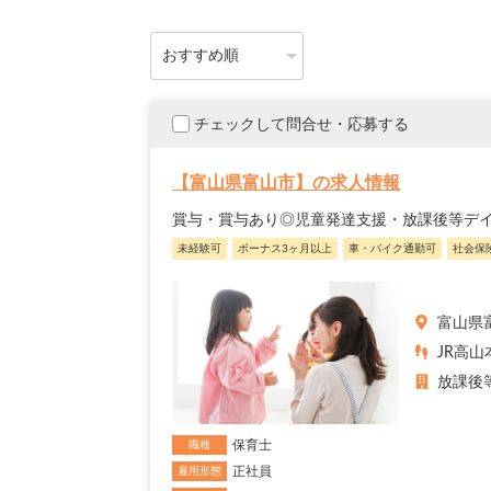
チェックして問合せ・応募する
【富山県富山市】の求人情報
賞与・賞与あり◎児童発達支援・放課後等デ
未経験可
ボーナス3ヶ月以上
車・バイク通勤可
社会保
富山県
JR高山
放課後
保育士
職種
正社員
雇用形態