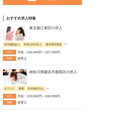
おすすめ求人特集
東京都江東区の求人
...
住宅補助あり
年休120日以上
産休育休制度
月給：260,400円～327,500円
給与
保育士
職種
神奈川県横浜市都筑区の求人
...
オススメ
新着
社会福祉法人
月給：220,000円～240,000円
給与
保育士
職種