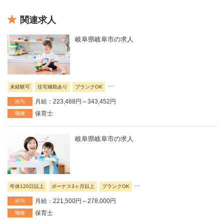
関連求人
岐阜県岐阜市の求人
...
未経験可
住宅補助あり
ブランクOK
月給：223,488円～343,452円
給与
保育士
職種
岐阜県岐阜市の求人
...
年休120日以上
ボーナス3ヶ月以上
ブランクOK
月給：221,500円～278,000円
給与
保育士
職種