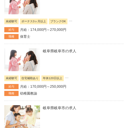
...
未経験可
ボーナス3ヶ月以上
ブランクOK
月給：174,000円～270,000円
給与
保育士
職種
岐阜県岐阜市の求人
...
未経験可
住宅補助あり
年休120日以上
月給：170,000円～250,000円
給与
幼稚園教諭
職種
岐阜県岐阜市の求人