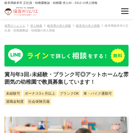
岐阜県岐阜市 正社員・幼稚園教諭・幼稚園 求人ID：3312 の求人情報
保育のソムリエ
求人検索
岐阜県の求人情報
岐阜市の求人情報
岐阜県岐阜市の正
社員・幼稚園教諭・幼稚園の求人情報
賞与年3回♪未経験・ブランク可◎アットホームな雰
囲気の幼稚園で教員募集しています！
未経験可
ボーナス3ヶ月以上
ブランクOK
車・バイク通勤可
退職金制度
社会保険完備