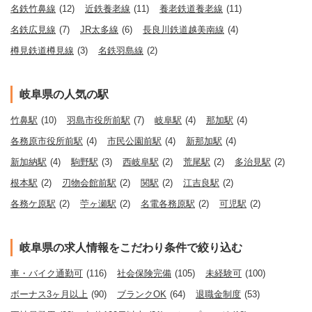
名鉄竹鼻線
(12)
近鉄養老線
(11)
養老鉄道養老線
(11)
名鉄広見線
(7)
JR太多線
(6)
長良川鉄道越美南線
(4)
樽見鉄道樽見線
(3)
名鉄羽島線
(2)
岐阜県の人気の駅
竹鼻駅
(10)
羽島市役所前駅
(7)
岐阜駅
(4)
那加駅
(4)
各務原市役所前駅
(4)
市民公園前駅
(4)
新那加駅
(4)
新加納駅
(4)
駒野駅
(3)
西岐阜駅
(2)
荒尾駅
(2)
多治見駅
(2)
根本駅
(2)
刃物会館前駅
(2)
関駅
(2)
江吉良駅
(2)
各務ケ原駅
(2)
苧ヶ瀬駅
(2)
名電各務原駅
(2)
可児駅
(2)
岐阜県の求人情報をこだわり条件で絞り込む
車・バイク通勤可
(116)
社会保険完備
(105)
未経験可
(100)
ボーナス3ヶ月以上
(90)
ブランクOK
(64)
退職金制度
(53)