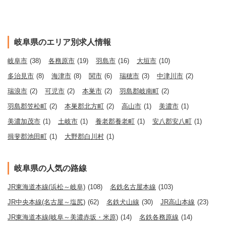
岐阜県のエリア別求人情報
岐阜市
(38)
各務原市
(19)
羽島市
(16)
大垣市
(10)
多治見市
(8)
海津市
(8)
関市
(6)
瑞穂市
(3)
中津川市
(2)
瑞浪市
(2)
可児市
(2)
本巣市
(2)
羽島郡岐南町
(2)
羽島郡笠松町
(2)
本巣郡北方町
(2)
高山市
(1)
美濃市
(1)
美濃加茂市
(1)
土岐市
(1)
養老郡養老町
(1)
安八郡安八町
(1)
揖斐郡池田町
(1)
大野郡白川村
(1)
岐阜県の人気の路線
JR東海道本線(浜松～岐阜)
(108)
名鉄名古屋本線
(103)
JR中央本線(名古屋～塩尻)
(62)
名鉄犬山線
(30)
JR高山本線
(23)
JR東海道本線(岐阜～美濃赤坂・米原)
(14)
名鉄各務原線
(14)