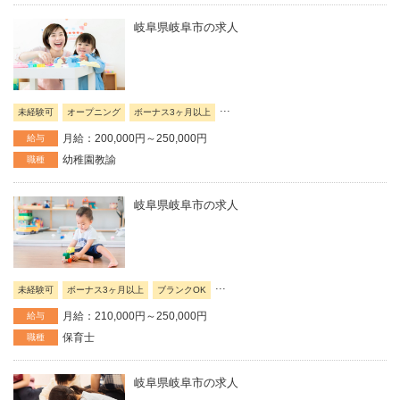
岐阜県岐阜市の求人
...
未経験可
オープニング
ボーナス3ヶ月以上
月給：200,000円～250,000円
給与
幼稚園教諭
職種
岐阜県岐阜市の求人
...
未経験可
ボーナス3ヶ月以上
ブランクOK
月給：210,000円～250,000円
給与
保育士
職種
岐阜県岐阜市の求人