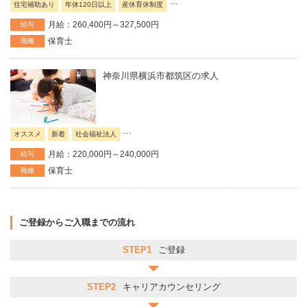
...
住宅補助あり
年休120日以上
産休育休制度
月給：260,400円～327,500円
給与
保育士
職種
神奈川県横浜市都筑区の求人
...
オススメ
新着
社会福祉法人
月給：220,000円～240,000円
給与
保育士
職種
ご登録からご入職までの流れ
STEP1
ご登録
STEP2
キャリアカウンセリング