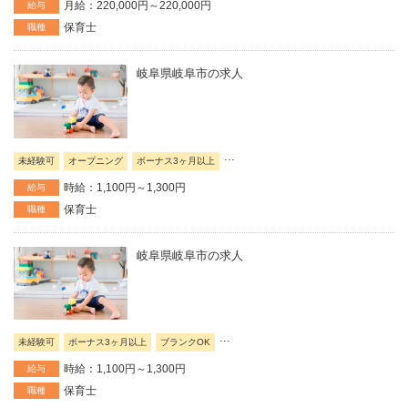
月給：220,000円～220,000円
給与
保育士
職種
岐阜県岐阜市の求人
...
未経験可
オープニング
ボーナス3ヶ月以上
時給：1,100円～1,300円
給与
保育士
職種
岐阜県岐阜市の求人
...
未経験可
ボーナス3ヶ月以上
ブランクOK
時給：1,100円～1,300円
給与
保育士
職種