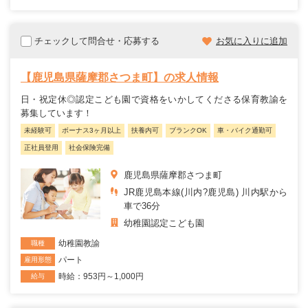
チェックして問合せ・応募する
お気に入りに追加
【鹿児島県薩摩郡さつま町】の求人情報
日・祝定休◎認定こども園で資格をいかしてくださる保育教諭を
募集しています！
未経験可
ボーナス3ヶ月以上
扶養内可
ブランクOK
車・バイク通勤可
正社員登用
社会保険完備
鹿児島県薩摩郡さつま町
JR鹿児島本線(川内?鹿児島) 川内駅から
車で36分
幼稚園
認定こども園
幼稚園教諭
職種
パート
雇用形態
時給：953円～1,000円
給与