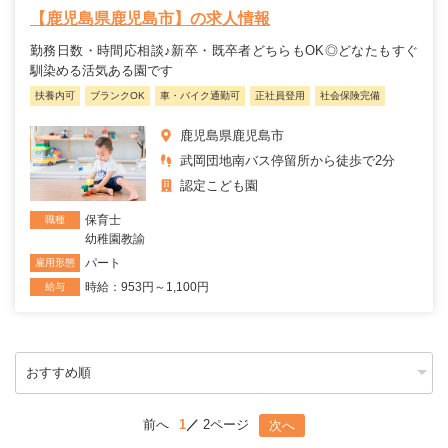
【鹿児島県鹿児島市】の求人情報
勤務日数・時間応相談♪新卒・既卒者どちらもOK◎どなたもすぐ
馴染める活気ある園です
扶養内可
ブランクOK
車・バイク通勤可
正社員登用
社会保険完備
鹿児島県鹿児島市
武岡団地南バス停留所から徒歩で2分
認定こども園
保育士
職種
幼稚園教諭
パート
雇用形態
時給：953円～1,100円
給与
前へ
1
2ページ
次へ