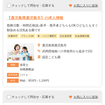
チェックして問合せ・応募する
お気に入りに追加
【鹿児島県鹿児島市】の求人情報
勤務日数・時間応相談♪新卒・既卒者どちらもOK◎どなたもすぐ
馴染める活気ある園です
扶養内可
ブランクOK
車・バイク通勤可
正社員登用
社会保険完備
鹿児島県鹿児島市
武岡団地南バス停留所から徒歩で2分
認定こども園
保育士
職種
幼稚園教諭
パート
雇用形態
時給：953円～1,100円
給与
チェックして問合せ・応募する
お気に入りに追加