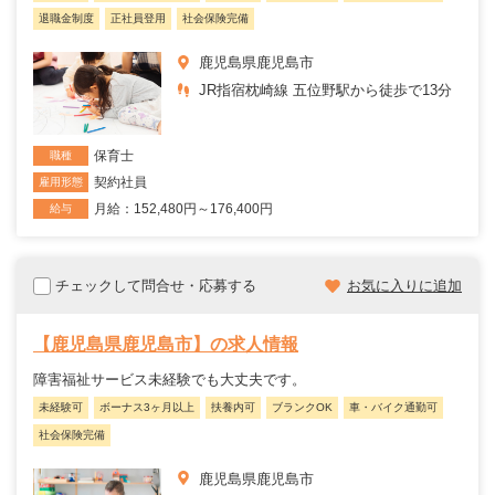
退職金制度
正社員登用
社会保険完備
鹿児島県鹿児島市
JR指宿枕崎線 五位野駅から徒歩で13分
保育士
職種
契約社員
雇用形態
月給：152,480円～176,400円
給与
チェックして問合せ・応募する
お気に入りに追加
【鹿児島県鹿児島市】の求人情報
障害福祉サービス未経験でも大丈夫です。
未経験可
ボーナス3ヶ月以上
扶養内可
ブランクOK
車・バイク通勤可
社会保険完備
鹿児島県鹿児島市