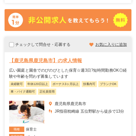
チェックして問合せ・応募する
お気に入りに追加
【鹿児島県鹿児島市】の求人情報
広い園庭と園舎でのびのびとした保育☆週3日?短時間勤務OK◎経
験や年齢を問わず募集しています
未経験可
年休120日以上
ボーナス3ヶ月以上
扶養内可
ブランクOK
車・バイク通勤可
正社員登用
鹿児島県鹿児島市
JR指宿枕崎線 五位野駅から徒歩で13分
保育士
職種