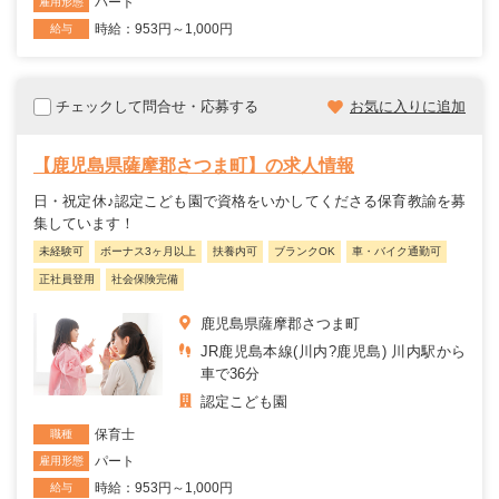
パート
雇用形態
時給：953円～1,000円
給与
チェックして問合せ・応募する
お気に入りに追加
【鹿児島県薩摩郡さつま町】の求人情報
日・祝定休♪認定こども園で資格をいかしてくださる保育教諭を募
集しています！
未経験可
ボーナス3ヶ月以上
扶養内可
ブランクOK
車・バイク通勤可
正社員登用
社会保険完備
鹿児島県薩摩郡さつま町
JR鹿児島本線(川内?鹿児島) 川内駅から
車で36分
認定こども園
保育士
職種
パート
雇用形態
時給：953円～1,000円
給与