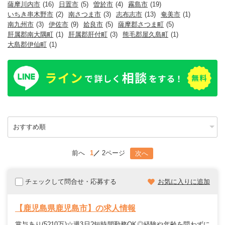
薩摩川内市
(16)
日置市
(5)
曽於市
(4)
霧島市
(19)
いちき串木野市
(2)
南さつま市
(3)
志布志市
(13)
奄美市
(1)
南九州市
(3)
伊佐市
(9)
姶良市
(5)
薩摩郡さつま町
(5)
肝属郡南大隅町
(1)
肝属郡肝付町
(3)
熊毛郡屋久島町
(1)
大島郡伊仙町
(1)
前へ
1
2ページ
次へ
チェックして問合せ・応募する
お気に入りに追加
【鹿児島県鹿児島市】の求人情報
賞与あり(5?10万)☆週3日?短時間勤務OK◎経験や年齢を問わずに