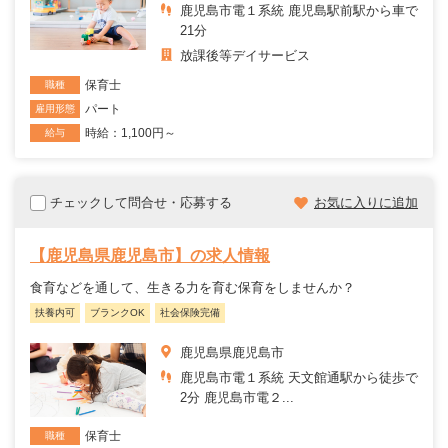
鹿児島市電１系統 鹿児島駅前駅から車で
21分
放課後等デイサービス
保育士
職種
パート
雇用形態
時給：1,100円～
給与
チェックして問合せ・応募する
お気に入りに追加
【鹿児島県鹿児島市】の求人情報
食育などを通して、生きる力を育む保育をしませんか？
扶養内可
ブランクOK
社会保険完備
鹿児島県鹿児島市
鹿児島市電１系統 天文館通駅から徒歩で
2分 鹿児島市電２...
保育士
職種