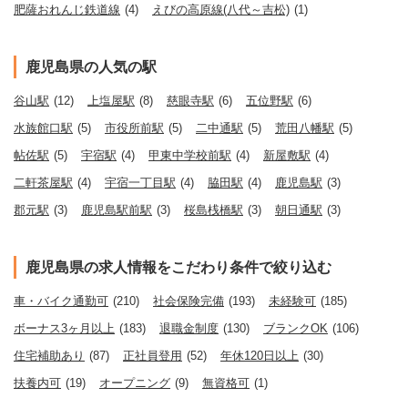
肥薩おれんじ鉄道線
(4)
えびの高原線(八代～吉松)
(1)
鹿児島県の人気の駅
谷山駅
(12)
上塩屋駅
(8)
慈眼寺駅
(6)
五位野駅
(6)
水族館口駅
(5)
市役所前駅
(5)
二中通駅
(5)
荒田八幡駅
(5)
帖佐駅
(5)
宇宿駅
(4)
甲東中学校前駅
(4)
新屋敷駅
(4)
二軒茶屋駅
(4)
宇宿一丁目駅
(4)
脇田駅
(4)
鹿児島駅
(3)
郡元駅
(3)
鹿児島駅前駅
(3)
桜島桟橋駅
(3)
朝日通駅
(3)
鹿児島県の求人情報をこだわり条件で絞り込む
車・バイク通勤可
(210)
社会保険完備
(193)
未経験可
(185)
ボーナス3ヶ月以上
(183)
退職金制度
(130)
ブランクOK
(106)
住宅補助あり
(87)
正社員登用
(52)
年休120日以上
(30)
扶養内可
(19)
オープニング
(9)
無資格可
(1)