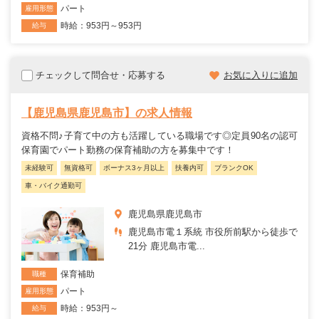
パート
雇用形態
時給：953円～953円
給与
チェックして問合せ・応募する
お気に入りに追加
【鹿児島県鹿児島市】の求人情報
資格不問♪子育て中の方も活躍している職場です◎定員90名の認可
保育園でパート勤務の保育補助の方を募集中です！
未経験可
無資格可
ボーナス3ヶ月以上
扶養内可
ブランクOK
車・バイク通勤可
鹿児島県鹿児島市
鹿児島市電１系統 市役所前駅から徒歩で
21分 鹿児島市電...
保育補助
職種
パート
雇用形態
時給：953円～
給与