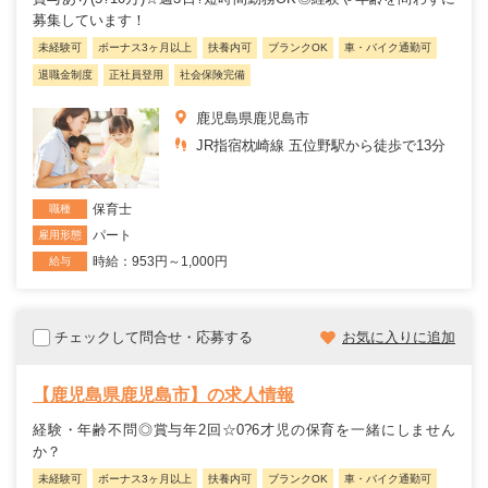
募集しています！
未経験可
ボーナス3ヶ月以上
扶養内可
ブランクOK
車・バイク通勤可
退職金制度
正社員登用
社会保険完備
鹿児島県鹿児島市
JR指宿枕崎線 五位野駅から徒歩で13分
保育士
職種
パート
雇用形態
時給：953円～1,000円
給与
チェックして問合せ・応募する
お気に入りに追加
【鹿児島県鹿児島市】の求人情報
経験・年齢不問◎賞与年2回☆0?6才児の保育を一緒にしません
か？
未経験可
ボーナス3ヶ月以上
扶養内可
ブランクOK
車・バイク通勤可