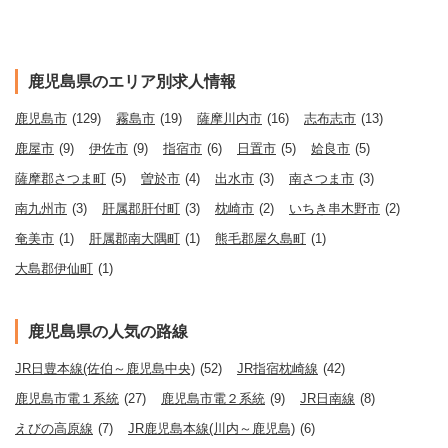
鹿児島県のエリア別求人情報
鹿児島市
(129)
霧島市
(19)
薩摩川内市
(16)
志布志市
(13)
鹿屋市
(9)
伊佐市
(9)
指宿市
(6)
日置市
(5)
姶良市
(5)
薩摩郡さつま町
(5)
曽於市
(4)
出水市
(3)
南さつま市
(3)
南九州市
(3)
肝属郡肝付町
(3)
枕崎市
(2)
いちき串木野市
(2)
奄美市
(1)
肝属郡南大隅町
(1)
熊毛郡屋久島町
(1)
大島郡伊仙町
(1)
鹿児島県の人気の路線
JR日豊本線(佐伯～鹿児島中央)
(52)
JR指宿枕崎線
(42)
鹿児島市電１系統
(27)
鹿児島市電２系統
(9)
JR日南線
(8)
えびの高原線
(7)
JR鹿児島本線(川内～鹿児島)
(6)