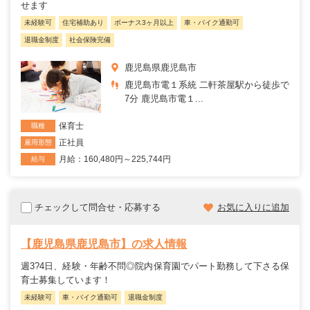
せます
未経験可
住宅補助あり
ボーナス3ヶ月以上
車・バイク通勤可
退職金制度
社会保険完備
鹿児島県鹿児島市
鹿児島市電１系統 二軒茶屋駅から徒歩で
7分 鹿児島市電１...
保育士
職種
正社員
雇用形態
月給：160,480円～225,744円
給与
チェックして問合せ・応募する
お気に入りに追加
【鹿児島県鹿児島市】の求人情報
週3?4日、経験・年齢不問◎院内保育園でパート勤務して下さる保
育士募集しています！
未経験可
車・バイク通勤可
退職金制度