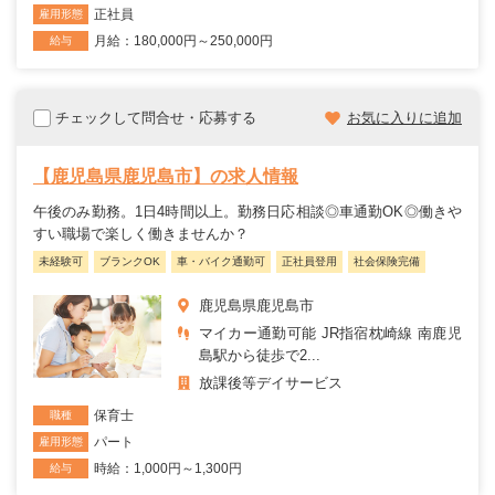
正社員
雇用形態
月給：180,000円～250,000円
給与
チェックして問合せ・応募する
お気に入りに追加
【鹿児島県鹿児島市】の求人情報
午後のみ勤務。1日4時間以上。勤務日応相談◎車通勤OK◎働きや
すい職場で楽しく働きませんか？
未経験可
ブランクOK
車・バイク通勤可
正社員登用
社会保険完備
鹿児島県鹿児島市
マイカー通勤可能 JR指宿枕崎線 南鹿児
島駅から徒歩で2...
放課後等デイサービス
保育士
職種
パート
雇用形態
時給：1,000円～1,300円
給与