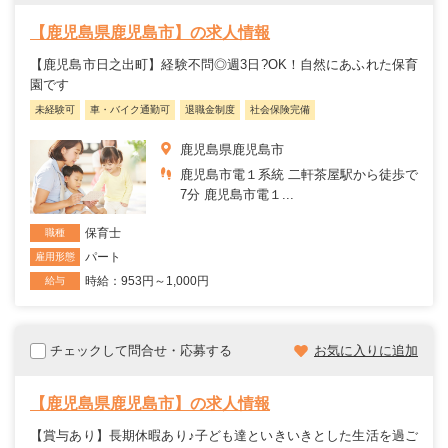
【鹿児島県鹿児島市】の求人情報
【鹿児島市日之出町】経験不問◎週3日?OK！自然にあふれた保育
園です
未経験可
車・バイク通勤可
退職金制度
社会保険完備
鹿児島県鹿児島市
鹿児島市電１系統 二軒茶屋駅から徒歩で
7分 鹿児島市電１...
保育士
職種
パート
雇用形態
時給：953円～1,000円
給与
チェックして問合せ・応募する
お気に入りに追加
【鹿児島県鹿児島市】の求人情報
【賞与あり】長期休暇あり♪子ども達といきいきとした生活を過ご