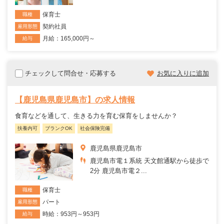
保育士
職種
契約社員
雇用形態
月給：165,000円～
給与
チェックして問合せ・応募する
お気に入りに追加
【鹿児島県鹿児島市】の求人情報
食育などを通して、生きる力を育む保育をしませんか？
扶養内可
ブランクOK
社会保険完備
鹿児島県鹿児島市
鹿児島市電１系統 天文館通駅から徒歩で
2分 鹿児島市電２...
保育士
職種
パート
雇用形態
時給：953円～953円
給与