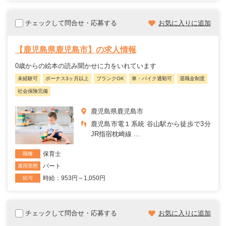
チェックして問合せ・応募する
お気に入りに追加
【鹿児島県鹿児島市】の求人情報
0歳からの絵本の読み聞かせに力をいれています
未経験可
ボーナス3ヶ月以上
ブランクOK
車・バイク通勤可
退職金制度
社会保険完備
鹿児島県鹿児島市
鹿児島市電１系統 谷山駅から徒歩で3分
JR指宿枕崎線 ...
保育士
職種
パート
雇用形態
時給：953円～1,050円
給与
チェックして問合せ・応募する
お気に入りに追加