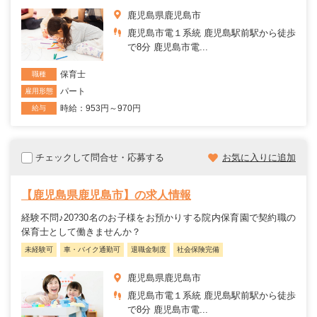
鹿児島県鹿児島市
鹿児島市電１系統 鹿児島駅前駅から徒歩
で8分 鹿児島市電...
保育士
職種
パート
雇用形態
時給：953円～970円
給与
チェックして問合せ・応募する
お気に入りに追加
【鹿児島県鹿児島市】の求人情報
経験不問♪20?30名のお子様をお預かりする院内保育園で契約職の
保育士として働きませんか？
未経験可
車・バイク通勤可
退職金制度
社会保険完備
鹿児島県鹿児島市
鹿児島市電１系統 鹿児島駅前駅から徒歩
で8分 鹿児島市電...