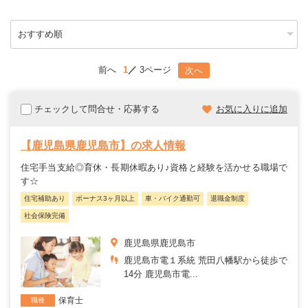
前へ
1
3ページ
次へ
チェックして問合せ・応募する
お気に入りに追加
【鹿児島県鹿児島市】の求人情報
住宅手当支給◎育休・長期休暇あり♪資格と経験を活かせる職場で
す☆
住宅補助あり
ボーナス3ヶ月以上
車・バイク通勤可
退職金制度
社会保険完備
鹿児島県鹿児島市
鹿児島市電１系統 荒田八幡駅から徒歩で
14分 鹿児島市電...
保育士
職種