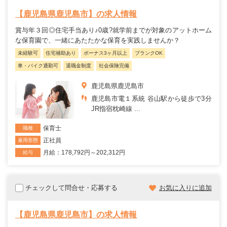
【鹿児島県鹿児島市】の求人情報
賞与年３回◎住宅手当あり♪0歳?就学前までが対象のアットホーム
な保育園で、一緒にあたたかな保育を実践しませんか？
未経験可
住宅補助あり
ボーナス3ヶ月以上
ブランクOK
車・バイク通勤可
退職金制度
社会保険完備
鹿児島県鹿児島市
鹿児島市電１系統 谷山駅から徒歩で3分
JR指宿枕崎線 ...
保育士
職種
正社員
雇用形態
月給：178,792円～202,312円
給与
チェックして問合せ・応募する
お気に入りに追加
【鹿児島県鹿児島市】の求人情報