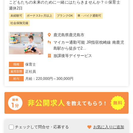
こどもたちの未来のために一緒にはたらきませんか？☆保育士
週休2日
未経験可
ボーナス3ヶ月以上
ブランクOK
車・バイク通勤可
社会保険完備
鹿児島県鹿児島市
マイカー通勤可能 JR指宿枕崎線 南鹿児
島駅から徒歩で2...
放課後等デイサービス
保育士
職種
正社員
雇用形態
月給：220,000円～300,000円
給与
チェックして問合せ・応募する
お気に入りに追加