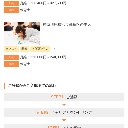
月給：260,400円～327,500円
給与
保育士
職種
神奈川県横浜市都筑区の求人
...
オススメ
新着
社会福祉法人
月給：220,000円～240,000円
給与
保育士
職種
ご登録からご入職までの流れ
STEP1
ご登録
STEP2
キャリアカウンセリング
STEP3
求人の紹介