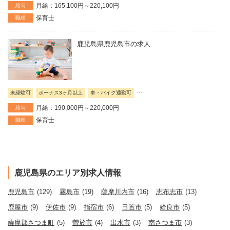
月給：165,100円～220,100円
給与
保育士
職種
鹿児島県鹿児島市の求人
...
未経験可
ボーナス3ヶ月以上
車・バイク通勤可
月給：190,000円～220,000円
給与
保育士
職種
鹿児島県のエリア別求人情報
鹿児島市
(129)
霧島市
(19)
薩摩川内市
(16)
志布志市
(13)
鹿屋市
(9)
伊佐市
(9)
指宿市
(6)
日置市
(5)
姶良市
(5)
薩摩郡さつま町
(5)
曽於市
(4)
出水市
(3)
南さつま市
(3)