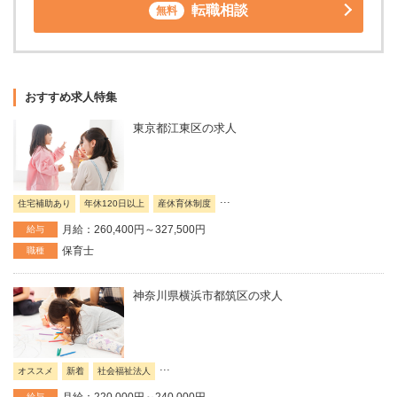
転職相談
無料
おすすめ求人特集
東京都江東区の求人
...
住宅補助あり
年休120日以上
産休育休制度
月給：260,400円～327,500円
給与
保育士
職種
神奈川県横浜市都筑区の求人
...
オススメ
新着
社会福祉法人
給与