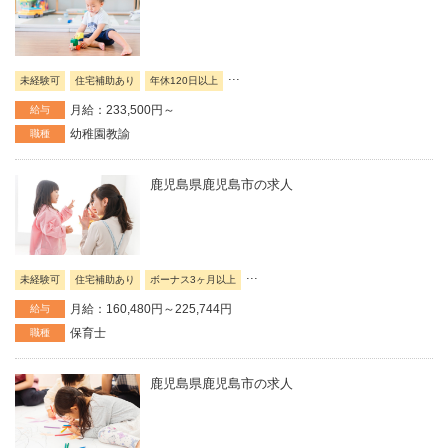
...
未経験可
住宅補助あり
年休120日以上
月給：233,500円～
給与
幼稚園教諭
職種
鹿児島県鹿児島市の求人
...
未経験可
住宅補助あり
ボーナス3ヶ月以上
月給：160,480円～225,744円
給与
保育士
職種
鹿児島県鹿児島市の求人