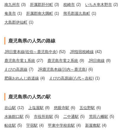
南九州市
(3)
肝属郡肝付町
(3)
枕崎市
(2)
いちき串木野市
(2)
奄美市
(1)
肝属郡南大隅町
(1)
熊毛郡屋久島町
(1)
大島郡伊仙町
(1)
鹿児島県の人気の路線
JR日豊本線(佐伯～鹿児島中央)
(52)
JR指宿枕崎線
(42)
鹿児島市電１系統
(27)
鹿児島市電２系統
(9)
JR日南線
(8)
えびの高原線
(7)
JR鹿児島本線(川内～鹿児島)
(6)
肥薩おれんじ鉄道線
(4)
えびの高原線(八代～吉松)
(1)
鹿児島県の人気の駅
谷山駅
(12)
上塩屋駅
(8)
慈眼寺駅
(6)
五位野駅
(6)
水族館口駅
(5)
市役所前駅
(5)
二中通駅
(5)
荒田八幡駅
(5)
帖佐駅
(5)
宇宿駅
(4)
甲東中学校前駅
(4)
新屋敷駅
(4)