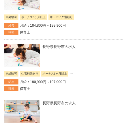
...
未経験可
ボーナス3ヶ月以上
車・バイク通勤可
月給：184,800円～199,900円
給与
保育士
職種
長野県長野市の求人
...
未経験可
住宅補助あり
ボーナス3ヶ月以上
月給：180,900円～197,000円
給与
保育士
職種
長野県長野市の求人