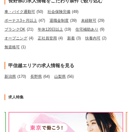
長野県の求人情報をこだわり条件で絞り込む
車・バイク通勤可
(50)
社会保険完備
(49)
ボーナス3ヶ月以上
(47)
退職金制度
(39)
未経験可
(29)
ブランクOK
(21)
年休120日以上
(19)
住宅補助あり
(9)
オープニング
(4)
正社員登用
(4)
新着
(3)
扶養内可
(2)
無資格可
(1)
甲信越エリアの求人情報を見る
新潟県
(170)
長野県
(64)
山梨県
(56)
求人特集