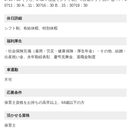
0?11：30 A…11：30?16：30 B…15：30?19：30
休日詳細
シフト制、有給休暇、特別休暇
福利厚生
・社会保険完備（雇用・労災・健康保険・厚生年金）・その他...結婚・
出産祝い金、永年勤続表彰、慶弔見舞金、退職金制度
車通勤
不可
応募条件
保育士資格をお持ちの高卒以上、64歳以下の方
活かせる資格
保育士