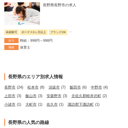
長野県長野市の求人
...
未経験可
ボーナス3ヶ月以上
ブランクOK
時給：998円～998円
給与
保育士
職種
長野県のエリア別求人情報
長野市
(24)
松本市
(8)
須坂市
(7)
飯田市
(6)
中野市
(4)
上田市
(3)
飯山市
(3)
安曇野市
(3)
北佐久郡軽井沢町
(2)
小諸市
(1)
大町市
(1)
佐久市
(1)
諏訪郡下諏訪町
(1)
長野県の人気の路線