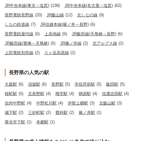
JR中央本線(東京～塩尻)
(138)
JR中央本線(名古屋～塩尻)
(62)
長野電鉄長野線
(20)
JR飯山線
(12)
北しなの線
(9)
しなの鉄道線
(7)
JR信越本線(篠ノ井～長野)
(6)
長野電鉄屋代線
(6)
上高地線
(6)
JR飯田線(天竜峡～辰野)
(6)
JR飯田線(豊橋～天竜峡)
(5)
JR篠ノ井線
(2)
北アルプス線
(2)
上田電鉄別所線
(2)
八ヶ岳高原線
(2)
長野県の人気の駅
大庭駅
(6)
須坂駅
(6)
長野駅
(5)
市役所前駅
(5)
飯田駅
(5)
桜町駅
(5)
北長野駅
(4)
権堂駅
(4)
桐原駅
(4)
信濃吉田駅
(4)
信州中野駅
(4)
中野松川駅
(4)
伊那上郷駅
(3)
北飯山駅
(3)
城下駅
(2)
三好町駅
(2)
豊科駅
(2)
篠ノ井駅
(1)
善光寺下駅
(1)
本郷駅
(1)