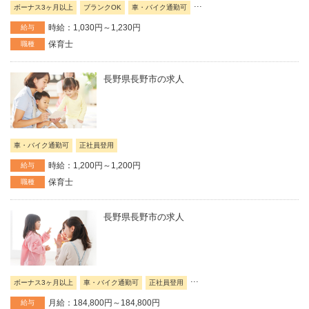
...
ボーナス3ヶ月以上
ブランクOK
車・バイク通勤可
時給：1,030円～1,230円
給与
保育士
職種
長野県長野市の求人
車・バイク通勤可
正社員登用
時給：1,200円～1,200円
給与
保育士
職種
長野県長野市の求人
...
ボーナス3ヶ月以上
車・バイク通勤可
正社員登用
月給：184,800円～184,800円
給与