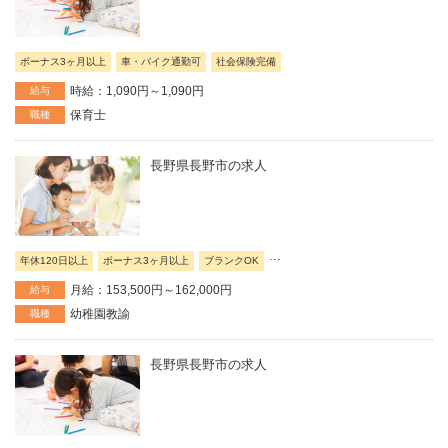
ボーナス3ヶ月以上
車・バイク通勤可
社会保険完備
時給：1,090円～1,090円
給与
保育士
職種
長野県長野市の求人
...
年休120日以上
ボーナス3ヶ月以上
ブランクOK
月給：153,500円～162,000円
給与
幼稚園教諭
職種
長野県長野市の求人