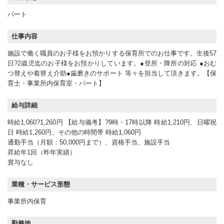
パート
仕事内容
施設で働く職員のお子様をお預かりする保育所でのお仕事です。生後57
日?2歳児迄のお子様をお預かりしています。●登所・降所の対応 ●おむ
つ替えや着替え介助●歯磨きのサポート 等々を担当して頂きます。【保
育士・事業所内保育室・パート】
給与詳細
時給1,060?1,260円 【給与備考】?9時・17時以降 時給1,210円、日曜祝
日 時給1,260円、その他の時間帯 時給1,060円
通勤手当（月額：50,000円まで）、資格手当、施設手当
昇給年1回（昨年実績）
賞与なし
業種・サービス形態
事業所内保育
勤務地