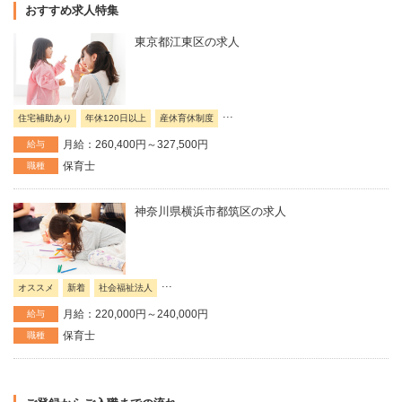
おすすめ求人特集
東京都江東区の求人
...
住宅補助あり
年休120日以上
産休育休制度
月給：260,400円～327,500円
給与
保育士
職種
神奈川県横浜市都筑区の求人
...
オススメ
新着
社会福祉法人
月給：220,000円～240,000円
給与
保育士
職種