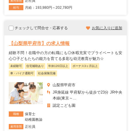
正社員
雇用形態
月給：193,980円～202,780円
給与
チェックして問合せ・応募する
お気に入りに追加
【山梨県甲府市】の求人情報
経験不問！在職中の方の転職にも◎休暇充実でプライベートも安
心◎子どもたちの能力を育てる多彩な幼児教育が魅力☆
未経験可
住宅補助あり
年休120日以上
ボーナス3ヶ月以上
車・バイク通勤可
社会保険完備
山梨県甲府市
JR身延線 甲府駅から徒歩で23分 JR中央
本線(東京～...
認定こども園
保育士
職種
幼稚園教諭
正社員
雇用形態