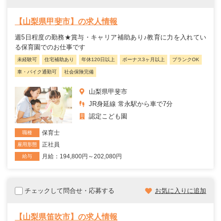
【山梨県甲斐市】の求人情報
週5日程度の勤務★賞与・キャリア補助あり♪教育に力を入れてい
る保育園でのお仕事です
未経験可
住宅補助あり
年休120日以上
ボーナス3ヶ月以上
ブランクOK
車・バイク通勤可
社会保険完備
山梨県甲斐市
JR身延線 常永駅から車で7分
認定こども園
保育士
職種
正社員
雇用形態
月給：194,800円～202,080円
給与
チェックして問合せ・応募する
お気に入りに追加
【山梨県笛吹市】の求人情報