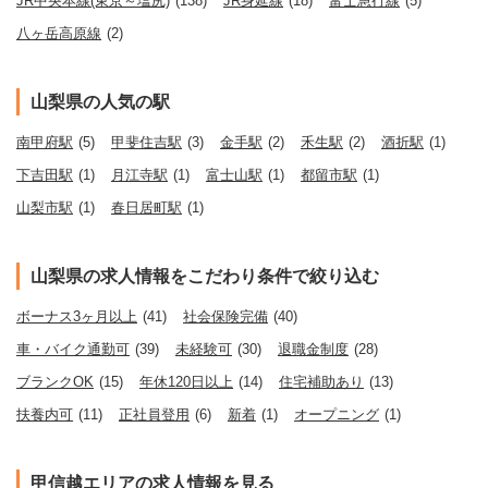
JR中央本線(東京～塩尻)
(138)
JR身延線
(18)
富士急行線
(5)
八ヶ岳高原線
(2)
山梨県の人気の駅
南甲府駅
(5)
甲斐住吉駅
(3)
金手駅
(2)
禾生駅
(2)
酒折駅
(1)
下吉田駅
(1)
月江寺駅
(1)
富士山駅
(1)
都留市駅
(1)
山梨市駅
(1)
春日居町駅
(1)
山梨県の求人情報をこだわり条件で絞り込む
ボーナス3ヶ月以上
(41)
社会保険完備
(40)
車・バイク通勤可
(39)
未経験可
(30)
退職金制度
(28)
ブランクOK
(15)
年休120日以上
(14)
住宅補助あり
(13)
扶養内可
(11)
正社員登用
(6)
新着
(1)
オープニング
(1)
甲信越エリアの求人情報を見る