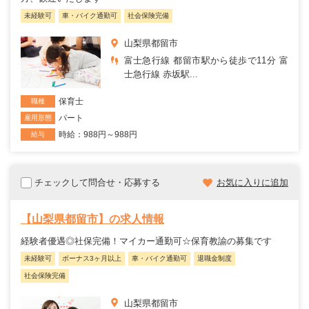
未経験可
車・バイク通勤可
社会保険完備
山梨県都留市
富士急行線 都留市駅から徒歩で11分 富
士急行線 赤坂駅...
保育士
職種
パート
雇用形態
時給：988円～988円
給与
チェックして問合せ・応募する
お気に入りに追加
【山梨県都留市】の求人情報
経験者優遇◎社保完備！マイカー通勤可☆保育教諭の募集です
未経験可
ボーナス3ヶ月以上
車・バイク通勤可
退職金制度
社会保険完備
山梨県都留市