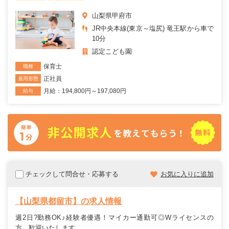
山梨県甲府市
JR中央本線(東京～塩尻) 竜王駅から車で
10分
認定こども園
保育士
職種
正社員
雇用形態
月給：194,800円～197,080円
給与
チェックして問合せ・応募する
お気に入りに追加
【山梨県都留市】の求人情報
週2日?勤務OK♪経験者優遇！マイカー通勤可◎Wライセンスの
方、歓迎いたします