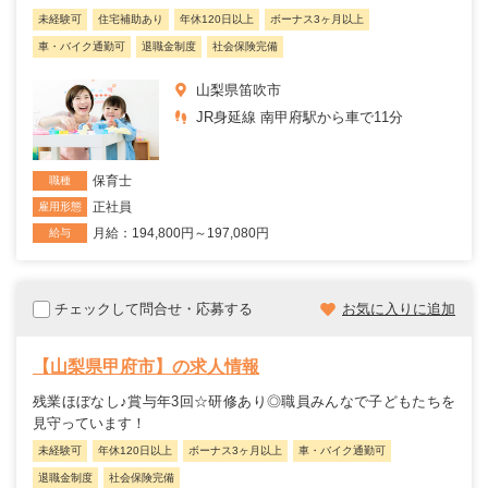
未経験可
住宅補助あり
年休120日以上
ボーナス3ヶ月以上
車・バイク通勤可
退職金制度
社会保険完備
山梨県笛吹市
JR身延線 南甲府駅から車で11分
保育士
職種
正社員
雇用形態
月給：194,800円～197,080円
給与
チェックして問合せ・応募する
お気に入りに追加
【山梨県甲府市】の求人情報
残業ほぼなし♪賞与年3回☆研修あり◎職員みんなで子どもたちを
見守っています！
未経験可
年休120日以上
ボーナス3ヶ月以上
車・バイク通勤可
退職金制度
社会保険完備