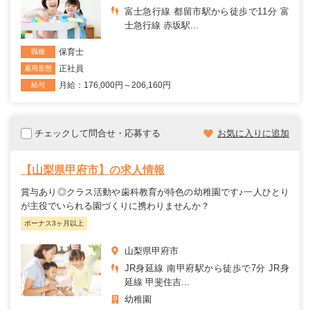
富士急行線 都留市駅から徒歩で11分 富
士急行線 赤坂駅...
保育士
職種
正社員
雇用形態
月給：176,000円～206,160円
給与
チェックして問合せ・応募する
お気に入りに追加
【山梨県甲府市】の求人情報
賞与あり◎クラス活動や歯科教育が特色の幼稚園です♪一人ひとり
が主役でいられる園づくりに携わりませんか？
ボーナス3ヶ月以上
山梨県甲府市
JR身延線 南甲府駅から徒歩で7分 JR身
延線 甲斐住吉...
幼稚園