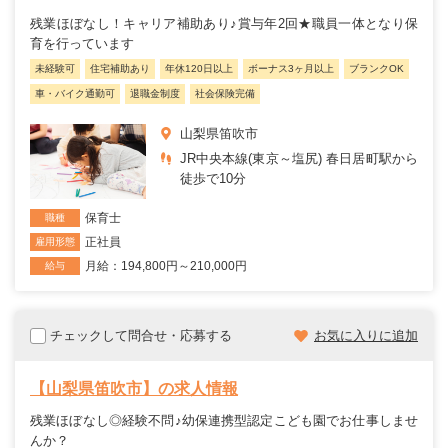
残業ほぼなし！キャリア補助あり♪賞与年2回★職員一体となり保
育を行っています
未経験可
住宅補助あり
年休120日以上
ボーナス3ヶ月以上
ブランクOK
車・バイク通勤可
退職金制度
社会保険完備
山梨県笛吹市
JR中央本線(東京～塩尻) 春日居町駅から
徒歩で10分
保育士
職種
正社員
雇用形態
月給：194,800円～210,000円
給与
チェックして問合せ・応募する
お気に入りに追加
【山梨県笛吹市】の求人情報
残業ほぼなし◎経験不問♪幼保連携型認定こども園でお仕事しませ
んか？