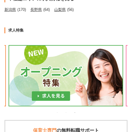
新潟県
(170)
長野県
(64)
山梨県
(56)
求人特集
保育士専門
の
無料転職サポート