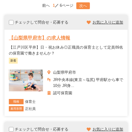
前へ
1
6ページ
次へ
チェックして問合せ・応募する
お気に入りに追加
【山梨県甲府市】の求人情報
【江戸川区平井】日・祝お休み◎正職員の保育士として定員89名
の保育園で働きませんか？
新着
山梨県甲府市
JR中央本線(東京～塩尻) 甲府駅から車で
10分 JR身...
認可保育園
保育士
職種
正社員
雇用形態
チェックして問合せ・応募する
お気に入りに追加