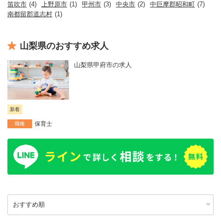
笛吹市
(4)
上野原市
(1)
甲州市
(3)
中央市
(2)
中巨摩郡昭和町
(7)
南都留郡道志村
(1)
山梨県のおすすめ求人
山梨県甲府市の求人
新着
保育士
職種