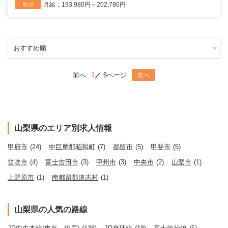
月給：193,980円～202,780円
給与
前へ
1
6ページ
次へ
山梨県のエリア別求人情報
甲府市
(24)
中巨摩郡昭和町
(7)
都留市
(5)
甲斐市
(5)
笛吹市
(4)
富士吉田市
(3)
甲州市
(3)
中央市
(2)
山梨市
(1)
上野原市
(1)
南都留郡道志村
(1)
山梨県の人気の路線