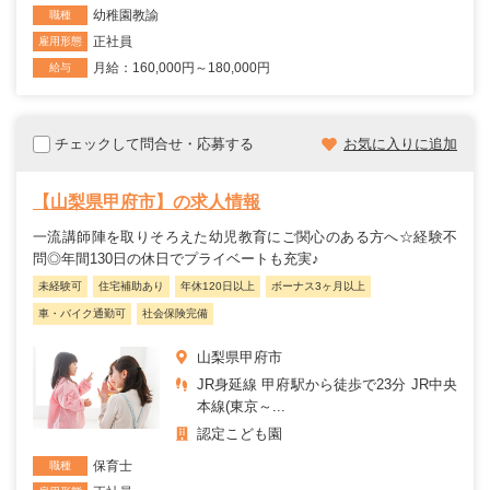
幼稚園教諭
職種
正社員
雇用形態
月給：160,000円～180,000円
給与
チェックして問合せ・応募する
お気に入りに追加
【山梨県甲府市】の求人情報
一流講師陣を取りそろえた幼児教育にご関心のある方へ☆経験不
問◎年間130日の休日でプライベートも充実♪
未経験可
住宅補助あり
年休120日以上
ボーナス3ヶ月以上
車・バイク通勤可
社会保険完備
山梨県甲府市
JR身延線 甲府駅から徒歩で23分 JR中央
本線(東京～...
認定こども園
保育士
職種