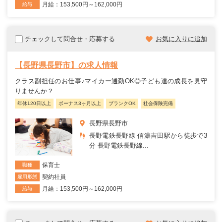
月給：153,500円～162,000円
給与
チェックして問合せ・応募する
お気に入りに追加
【長野県長野市】の求人情報
クラス副担任のお仕事♪マイカー通勤OK◎子ども達の成長を見守
りませんか？
年休120日以上
ボーナス3ヶ月以上
ブランクOK
社会保険完備
長野県長野市
長野電鉄長野線 信濃吉田駅から徒歩で3
分 長野電鉄長野線...
保育士
職種
契約社員
雇用形態
月給：153,500円～162,000円
給与