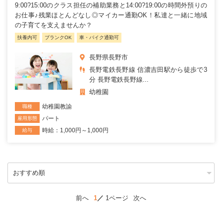
9:00?15:00のクラス担任の補助業務と14:00?19:00の時間外預りの
お仕事♪残業ほとんどなし◎マイカー通勤OK！私達と一緒に地域
の子育てを支えませんか？
扶養内可
ブランクOK
車・バイク通勤可
長野県長野市
長野電鉄長野線 信濃吉田駅から徒歩で3
分 長野電鉄長野線...
幼稚園
幼稚園教諭
職種
パート
雇用形態
時給：1,000円～1,000円
給与
前へ
1
1ページ
次へ