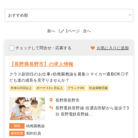
前へ
1
1ページ
次へ
チェックして問合せ・応募する
お気に入りに追加
【長野県長野市】の求人情報
クラス副担任のお仕事♪幼稚園教諭を募集☆マイカー通勤OK◎子
ども達の成長を見守りませんか？
年休120日以上
ボーナス3ヶ月以上
ブランクOK
社会保険完備
長野県長野市
長野電鉄長野線 信濃吉田駅から徒歩で3
分 長野電鉄長野線...
幼稚園教諭
職種
契約社員
雇用形態