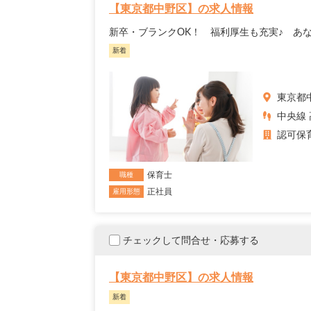
【東京都中野区】の求人情報
新卒・ブランクOK！ 福利厚生も充実♪ あ
新着
東京都
中央線 
認可保
保育士
職種
正社員
雇用形態
チェックして問合せ・応募する
【東京都中野区】の求人情報
新着