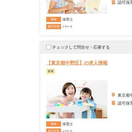
認可保
保育士
職種
パート
雇用形態
チェックして問合せ・応募する
【東京都中野区】の求人情報
新着
東京都
認可保
保育士
職種
パート
雇用形態