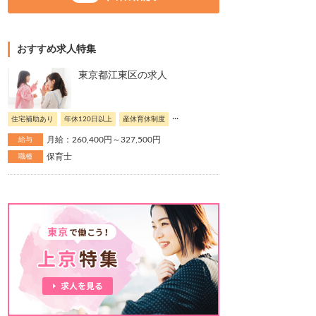
おすすめ求人特集
東京都江東区の求人
...
住宅補助あり
年休120日以上
産休育休制度
月給：260,400円～327,500円
給与
保育士
職種