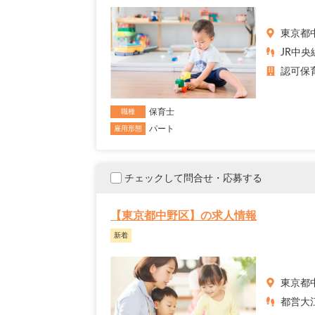
東京都
JR中央
認可保
保育士
職種
パート
雇用形態
チェックして問合せ・応募する
【東京都中野区】の求人情報
新着
東京都
都営大江