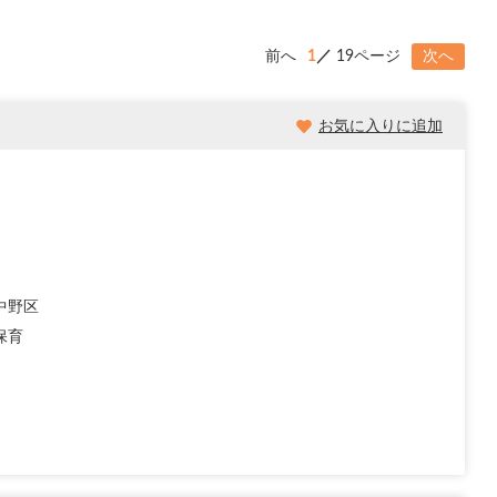
前へ
1
19ページ
次へ
お気に入りに追加
中野区
保育