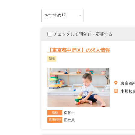
チェックして問合せ・応募する
【東京都中野区】の求人情報
新着
東京都
小規模
保育士
職種
正社員
雇用形態